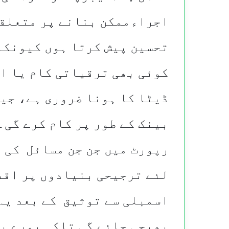
اجراءممکن بنانے پر متعلقہ
تحسین پیش کرتا ہوں کیونکہ
کوئی بھی ترقیاتی کام یا ا
ڈیٹا کا ہونا ضروری ہے، جی
بینک کے طور پر کام کرے گی۔
رپورٹ میں جن جن مسائل کی ن
لئے ترجیحی بنیادوں پر اقد
اسمبلی سے توثیق کے بعد یہ
بھیجی جائے گی تاکہ پورے پ