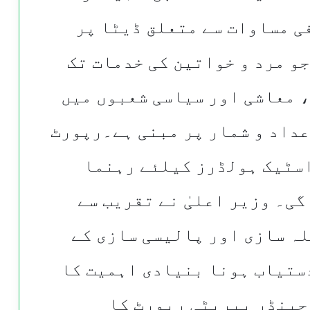
ی مساوات سے متعلق ڈیٹا پر
و مرد و خواتین کی خدمات تک
، معاشی اور سیاسی شعبوں میں
عداد و شمار پر مبنی ہے۔رپورٹ
سٹیک ہولڈرز کیلئے رہنما
گی۔ وزیر اعلیٰ نے تقریب سے
لہ سازی اور پالیسی سازی کے
دستیاب ہونا بنیادی اہمیت کا
جینڈر پیریٹی رپورٹ کا