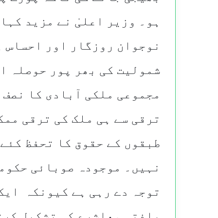
ہو۔ وزیر اعلیٰ نے مزید کہا
نوجوان روزگار اور احساس ہ
شمولیت کی بھر پور حوصلہ ا
مجموعی ملکی آبادی کا نصف 
ترقی سے ہی ملک کی ترقی ممک
طبقوں کے حقوق کا تحفظ کئے
نہیں۔ موجودہ صوبائی حکومت
توجہ دے رہی ہے کیونکہ ایک