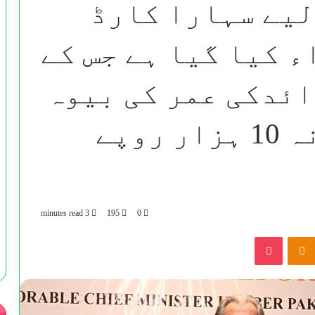
لیے سہارا کارڈ
 کیا گیا ہے جس کے
ور زائدکی عمر کی بیوہ
خواتین کو ماہانہ 10 ہزار روپے
3 minutes read
195
0
Pocket
Odnoklassniki
VKontak