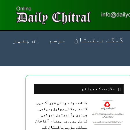
گلگت بلتستان
موسم
ای پیپر
ملازمت کے مواقع
طاقت دینے والی خوراک میں
گندم ،مکئی ،چاول،میٹھی
چیزین ،آلو،تیل اورگھی
شامل ہیں۔یہ پیغام آغاخان
ہیلتھ سروس پاکستان کے