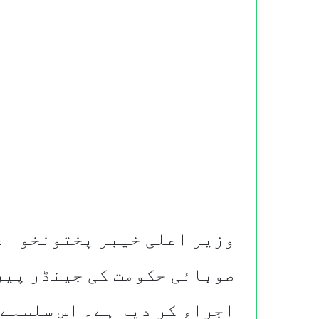
وزیر اعلیٰ خیبر پختونخوا ع
اجراء کر دیا ہے۔ اس سلسلے 