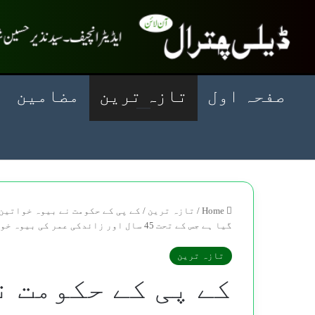
صفحہ اول
تازہ ترین
مضامین
Home
/
تازہ ترین
/
کے پی کے حکومت نے بیوہ خواتین
گیا ہے جس کے تحت 45 سال اور زائدکی عمر کی بیوہ خواتین کو ماہانہ 10 ہزار روپے دیئے جائیں گے
تازہ ترین
کے پی کے حکومت ن