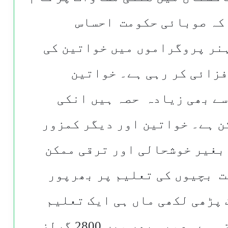
 کہ صوبائی حکومت احساس
نر پروگراموں میں خواتین کی
فزائی کر رہی ہے۔ خواتین
سے بھی زیادہ حصہ ہیں انکی
ن ہے۔ خواتین اور دیگر کمزور
 بغیر خوشحالی اور ترقی ممکن
 بچیوں کی تعلیم پر بھرپور
 پڑھی لکھی ماں ہی ایک تعلیم
یافتہ معاشرے کی تشکیل کرتی ہے۔ صوبہ بھر میں 2800 گرلز