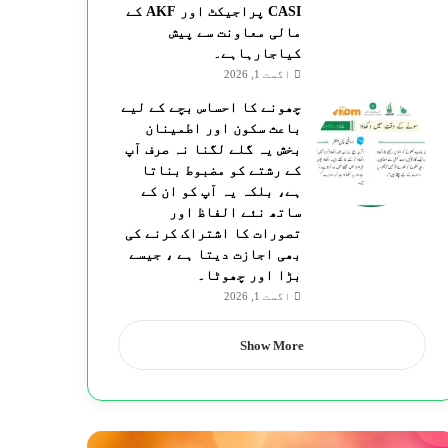
CASI پراجیکٹ اور AKF کے
مالی معاونت سے پیش
کیاجارہاہے۔
اگست 1, 2026
چھونے کا احساس بچے کے لیے
باعث سکون اور اطمینان
بخش یہ گلے لگنا نہ صرف آپ
کے رشتے کو مضبوط بناتا
ہے، بلکہ یہ آپ کو ان کے
ساتھ نئے الفاظ اور
تصورات کا اشتراک کرنے کی
بھی اجازت دیتا ہے ، جیسے
بڑا اور چھوٹا۔
اگست 1, 2026
Show More