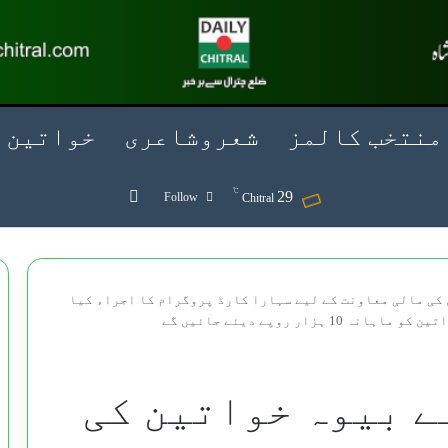
منتخب کالمز
شعروشاعری
خواتین
℃
Search for
29
Follow
Chitral
 کی مالی معاونت کے لیے سہارا کارڈ پروگرام کا اجراء کیا
ے بیوہ خواتین کی