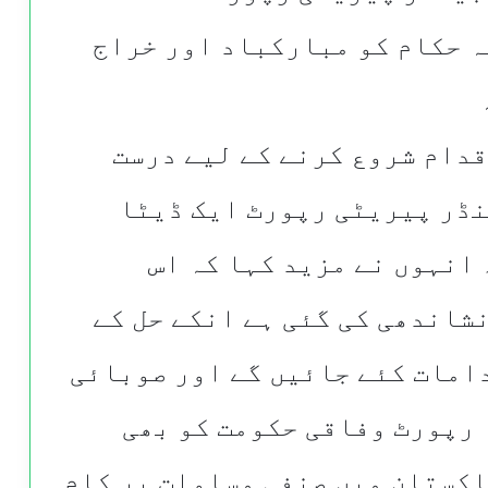
 حکام کو مبارکباد اور خراج
قدام شروع کرنے کے لیے درست
نڈر پیریٹی رپورٹ ایک ڈیٹا
 انہوں نے مزید کہا کہ اس
شاندھی کی گئی ہے انکے حل کے
امات کئے جائیں گے اور صوبائی
 رپورٹ وفاقی حکومت کو بھی
اکستان میں صنفی مساوات پر کام