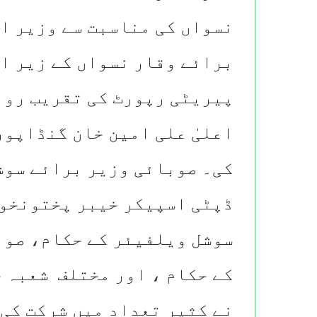
نسواں کی مناسبت سے وزیر اع
برائے وقار نسواں کے زیر ا
پیریٹی رپورٹ کی تقریب رون
اعلیٰ علی امین خان گنڈاپور
کی۔ صوبائی وزیر برائے سوش
ڈپٹی اسپیکر خیبر پختونخوا
سوشل ویلفیئر کے حکام، صوب
کے حکام ، اور مختلف شعبہ 
نے کثیر تعداد میں شرکت کی۔