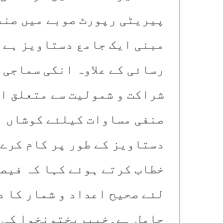
پیریٹی رپورٹ صوبے میں صنف
مبنی ایک جامع دستاویز ہے ج
رسائی کے علاوہ انکی سماجی 
شراکت و شمولیت سے متعلق ا
صنفی مساوات کیلئے کوشاں ا
دستاویز کے طور پر کام کرے 
خطاب کرتے ہوئے کہا کہ فیص
لئے صحیح اعداد و شمار کا 
حامل ہے۔خیبرپختونخوا کی 