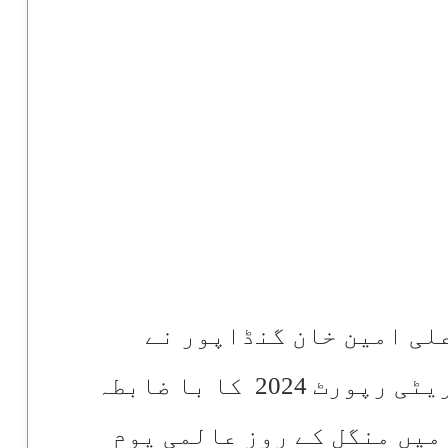
لی امین خان گنڈاپور نے
صوبائی حکومت کی جینڈر پیریٹی رپورٹ 2024 کا با ضابطہ
میں منگل کے روز عالمی یوم