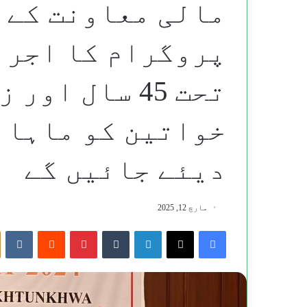
مالی معاونت کے 
پروگرام کا اجراء
تحت 45 سال ا
دیئے جائیں گے
مارچ 12, 2025
te
Reddit
Pinterest
Tumblr
LinkedIn
X
Facebook