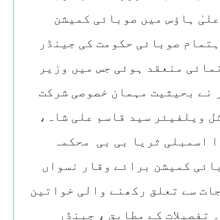
لیٰ ہاؤس میں صوبائی کمیشن
ہتمام صوبائی حکومت کی جینڈر
مائی منعقد ہوئی جس میں وزیر
 نے بحیثیت مہمان خصوصی شرکت
ل ویلفیئر سید قاسم علی شاہ،
 اسمبلی ثریا بی بی محکمہ
ائی کمیشن برائے وقار نسواں
جات سے تعلق رکھنے والی خواتین
 تفصیلات کے مطابق ، جینڈر