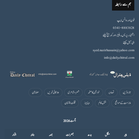
ہم سے رابطہ
فون اورواٹس ایپ
0341-8883828
اشتہار،پریس ریلیز، اور کوریج کیلئے
ای میل کیجئے
syed.nazirhussain@yahoo.com
info@dailychitral.com
تازہ ترین
تصاویر
خواتین کا صفحہ
شعروشاعری
علاقائی خبریں
مضامین
ملازمت کے مواقع
منتخب کالم
ویڈیوز
گلگت بلتستان
اگست 2026
پیر
منگل
بدھ
جمعرات
جمعہ
ہفتہ
اتوار