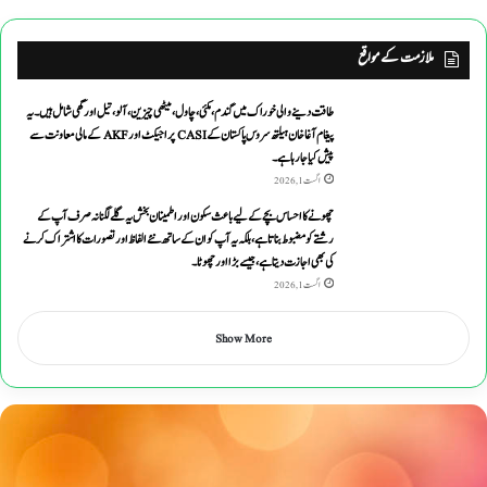
ملازمت کے مواقع
طاقت دینے والی خوراک میں گندم ،مکئی ،چاول،میٹھی چیزین ،آلو،تیل اورگھی شامل ہیں۔یہ
پیغام آغاخان ہیلتھ سروس پاکستان کے CASI پراجیکٹ اور AKF کے مالی معاونت سے
پیش کیاجارہاہے۔
اگست 1, 2026
چھونے کا احساس بچے کے لیے باعث سکون اور اطمینان بخش یہ گلے لگنا نہ صرف آپ کے
رشتے کو مضبوط بناتا ہے، بلکہ یہ آپ کو ان کے ساتھ نئے الفاظ اور تصورات کا اشتراک کرنے
کی بھی اجازت دیتا ہے ، جیسے بڑا اور چھوٹا۔
اگست 1, 2026
Show More