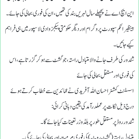
این ایچ اے نے پچھلے سال نہریں بند کی تھیں، ان کی فوری بحالی کی جائے۔
بینظیر انکم سپورٹ پروگرام اور دیگر حکومتی پیکجز وادی لاسپور میں ہی فراہم
کیے جائیں۔
شندور کی طرف جانے والا متبادل راستہ، جو گشٹ سے ہو کر گزرتا ہے، اس
کی فوری اور مستقل بحالی کی جائے
اسسٹنٹ کمشنر احسان اللہ آفریدی نے عمائدین سے خطاب کرتے ہوئے
درج ذیل نکات پر عملدرآمد کی یقین دہانی کرائی:
شندور روڈ پر مستقل طور پر بلڈوزر تعینات کیا جائے گا۔
متبادل راستہ (گشٹ روٹ) کی فوری مرمت اور بحالی کی جائے گی۔