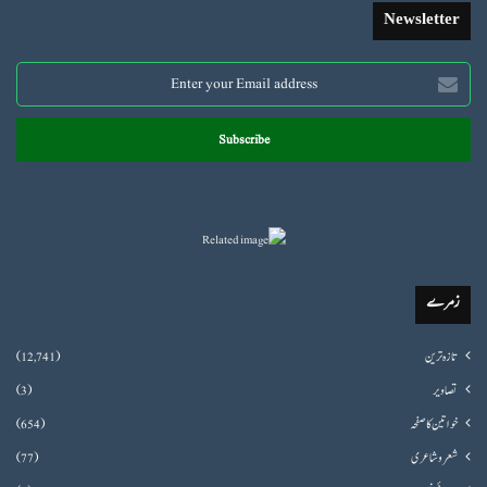
Newsletter
Enter
your
Email
address
زمرے
تازہ ترین
(12,741)
تصاویر
(3)
خواتین کا صفحہ
(654)
شعروشاعری
(77)