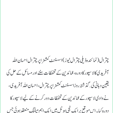
چترال(نمائندہ ڈیلی چترال نیوز )اسسٹنٹ کمشنر اپر چترال احسان اللہ
آفریدی کا لاسپور کا دورہ، عمائدین کے تحفظات سننے اور مسائل کے حل کی
یقین دہانی کی.گذشتہ روزاسسٹنٹ کمشنر اپر چترال، احسان اللہ آفریدی،
نے وادی لاسپور کے عمائدین کے تحفظات دور کرنے کے لیے لاسپور کا
دورہ کیا۔ اس موقع پر ایک نجی ہوٹل میں ایک اہم میٹنگ منعقد ہوئی جس