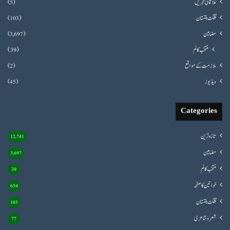
علاقائی خبریں
(5)
گلگت بلتستان
(103)
مضامین
(3,697)
منتخب کالم
(39)
ملازمت کے مواقع
(2)
ویڈیوز
(45)
Categories
تازہ ترین
12,741
مضامین
3,697
منتخب کالم
39
خواتین کا صفحہ
654
گلگت بلتستان
103
شعروشاعری
77