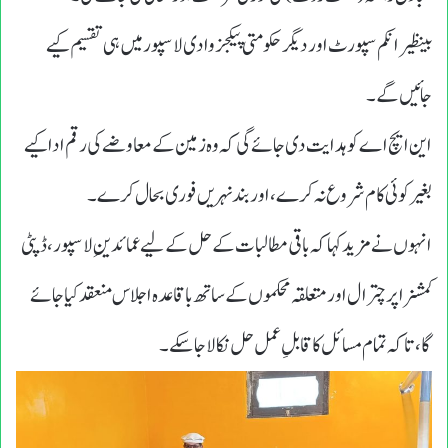
بینظیر انکم سپورٹ اور دیگر حکومتی پیکجز وادی لاسپور میں ہی تقسیم کیے
جائیں گے۔
این ایچ اے کو ہدایت دی جائے گی کہ وہ زمین کے معاوضے کی رقم ادا کیے
بغیر کوئی کام شروع نہ کرے، اور بند نہریں فوری بحال کرے۔
انہوں نے مزید کہا کہ باقی مطالبات کے حل کے لیے عمائدینِ لاسپور، ڈپٹی
کمشنر اپر چترال اور متعلقہ محکموں کے ساتھ باقاعدہ اجلاس منعقد کیا جائے
گا، تاکہ تمام مسائل کا قابلِ عمل حل نکالا جا سکے۔