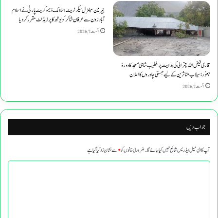
چیرمین سینٹرل سیکرٹریٹ اسلامک ڈیموکریٹ پارٹی نے اسلام
آباد زون سے عرفان شاکر کو یوتھ کا پرزیڈنٹ مقرر کر دیا
اگست 7, 2026
قاری فیض اللہ چترالی کی ہدایت پر خطیب شاہی مسجد کا دورۂ
جغور؛ سیلاب متاثرین کے لیے جستی چادروں کا اعلان
اگست 7, 2026
جواب دیں
آپ کا ای میل ایڈریس شائع نہیں کیا جائے گا۔
ضروری خانوں کو
*
سے نشان زد کیا گیا ہے
ت
ب
ص
ر