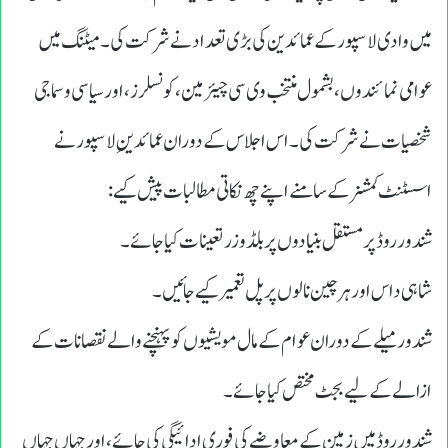
میں وادی لاسپور کے عمائدین کی بڑی تعداد نے شرکت کی۔ میٹنگ میں
عوامی نمائندوں، بشمول منتخب وی سی چیئرمین، کونسلرز، اور سیاسی و سماجی
شخصیات نے شرکت کی۔اس اجلاس کے دوران عمائدینِ لاسپور نے
اسسٹنٹ کمشنر کے سامنے اپنے چھ نکاتی مطالبات پیش کیے:
شندور روڈ پر مستقل بنیادوں پر بلڈوزر تعینات کیا جائے۔
شاہی داس اور ہرچین نالوں پر پل تعمیر کیے جائیں۔
شندور میلے کے دوران عوام کے مال مویشیوں کو پہنچنے والے نقصانات کے
ازالے کے لیے بجٹ مختص کیا جائے۔
شندور روڈ میں زمین کے معاوضے کی فوری ادائیگی کی جائے، اور جہاں جہاں