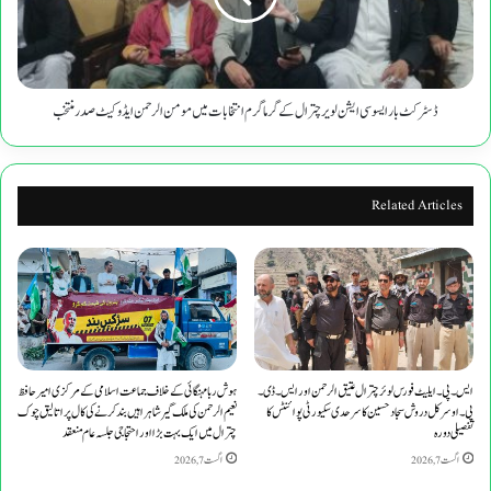
چترال
کے
گرماگرم
انتخابات
میں
ڈسٹرکٹ بار ایسوسی ایشن لویر چترال کے گرماگرم انتخابات میں مومن الرحمن ایڈوکیٹ صدر منتخب
مومن
الرحمن
ایڈوکیٹ
صدر
Related Articles
منتخب
ایس۔پی۔ایلیٹ فورس لوئر چترال عتیق الرحمن اور ایس۔ڈی۔
ہوش ربا مہنگائی کے خلاف جماعت اسلامی کے مرکزی امیر حافظ
پی۔او سرکل دروش سجاد حسین کا سرحدی سکیورٹی پوائنٹس کا
نعیم الرحمن کی ملک گیر شاہراہیں بند کرنے کی کال پر اتالیق چوک
تفصیلی دورہ
چترال میں ایک بہت بڑا اور احتجاجی جلسہ عام منعقد
اگست 7, 2026
اگست 7, 2026