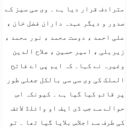
مترادف قرار دیا ہے ۔ وی سی سیز کے
صدور و دیگر عہدہ داران فضل خان ،
علی احمد ، دوست محمد ، نور محمد ،
زیربلی ، امیر حسین ، صلاح الدین
وغیرہ نے کہا۔ کہ ایم پی اے فاتح
الملک کی وی سی سی بالکل جعلی طور
پر قائم کیا گیا ہے ۔ کیونکہ اس
حوالے سے جب ڈی ایف او وائلڈ لائف
کی طرف سے اجلاس بلایا گیا تھا ۔ تو