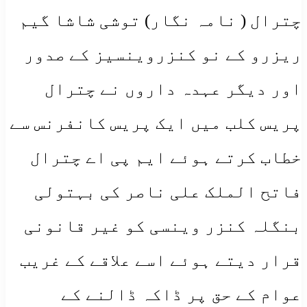
چترال ( نامہ نگار) توشی شاشا گیم
ریزرو کے نو کنزروینسیز کے صدور
اور دیگر عہدہ داروں نے چترال
پریس کلب میں ایک پریس کانفرنس سے
خطاب کرتے ہوئے ایم پی اے چترال
فاتح الملک علی ناصر کی بہتولی
بنگلہ کنزر وینسی کو غیر قانونی
قرار دیتے ہوئے اسے علاقے کے غریب
عوام کے حق پر ڈاکہ ڈالنے کے