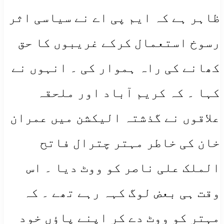
ظاہر ہے کہ ایم پی اے نے سیاسی اثر
رسوخ استعمال کرکے غریبوں کا حق
کھانے کی راہ ہموار کی ۔ انہوں نے
کہا ۔ کہ کریم آباد اور ملحقہ
علاقوں نے گذشتہ الیکشن میں عمران
خان کی خاطر مہتر چترال فاتح
الملک علی ناصر کو ووٹ دیا ۔ اس
وقت ہی بعض لوگ کہہ رہے تھے ۔ کہ
مہتر کو ووٹ دے کر اپنے پاؤں خود