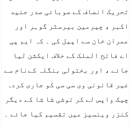
تحریک انصاف کے صوبائی صدر جنید
اکبر ، چیرمین بیرسٹر گوہر اور
عمران خان سے اپیل کی ۔ کہ ایم پی
اے فاتح الملک کے خلاف ایکشن لیا
جائے ، اور بختولی بنگلہ کےنام سے
غیر قانونی وی سی سی کو جاری کردہ
چیک واپس لے کر توشی شا شا کے دیگر
کنزر وینسیز میں تقسیم کیا جائے ۔