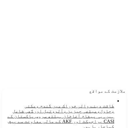
ملازمت کے مواقع
طاقت دینے والی خوراک میں گندم ،مکئی
،چاول،میٹھی چیزین ،آلو،تیل اورگھی شامل
ہیں۔یہ پیغام آغاخان ہیلتھ سروس پاکستان کے
CASI پراجیکٹ اور AKF کے مالی معاونت سے پیش
کیاجارہاہے۔