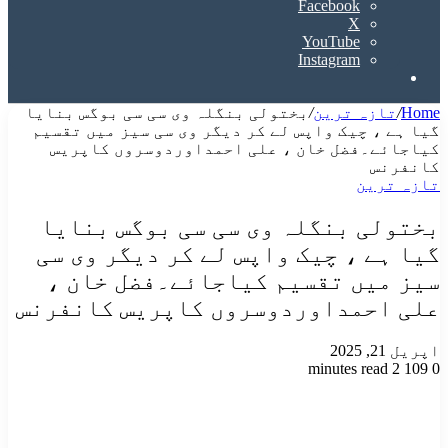
Facebook
X
YouTube
Instagram
Search
for
Home
/
تازہ ترین
/
بختولی بنگلہ وی سی سی بوگس بنایا
گیا ہے ، چیک واپس لے کر دیگر وی سی سیز میں تقسیم
کیاجائے۔فضل خان ، علی احمداوردوسروں کاپریس
کانفرنس
تازہ ترین
بختولی بنگلہ وی سی سی بوگس بنایا
گیا ہے ، چیک واپس لے کر دیگر وی سی
سیز میں تقسیم کیاجائے۔فضل خان ،
علی احمداوردوسروں کاپریس کانفرنس
اپریل 21, 2025
2 minutes read
109
0