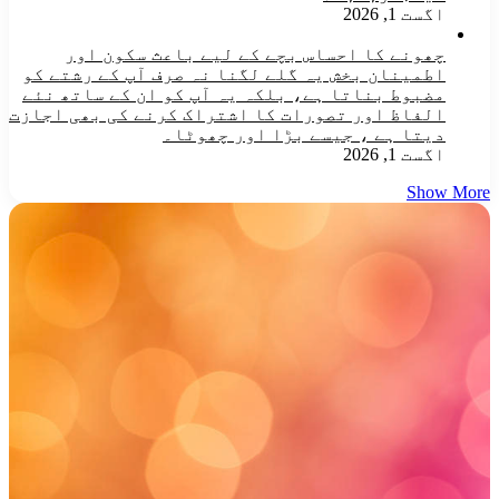
اگست 1, 2026
چھونے کا احساس بچے کے لیے باعث سکون اور
اطمینان بخش یہ گلے لگنا نہ صرف آپ کے رشتے کو
مضبوط بناتا ہے، بلکہ یہ آپ کو ان کے ساتھ نئے
الفاظ اور تصورات کا اشتراک کرنے کی بھی اجازت
دیتا ہے ، جیسے بڑا اور چھوٹا۔
اگست 1, 2026
Show More