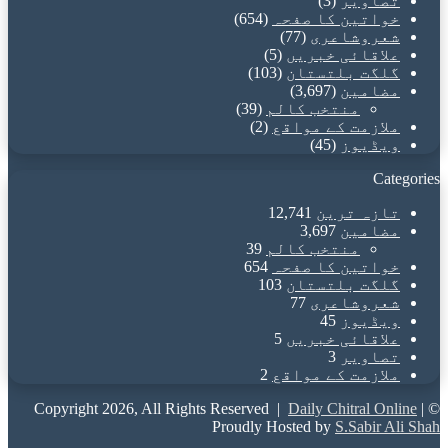
تصاویر
(3)
خواتین کا صفحہ
(654)
شعروشاعری
(77)
علاقائی خبریں
(5)
گلگت بلتستان
(103)
مضامین
(3,697)
منتخب کالم
(39)
ملازمت کے مواقع
(2)
ویڈیوز
(45)
Categories
تازہ ترین
12,741
مضامین
3,697
منتخب کالم
39
خواتین کا صفحہ
654
گلگت بلتستان
103
شعروشاعری
77
ویڈیوز
45
علاقائی خبریں
5
تصاویر
3
ملازمت کے مواقع
2
Daily Chitral Online
|
© Copyright 2026, All Rights Reserved |
Proudly Hosted by
S.Sabir Ali Shah