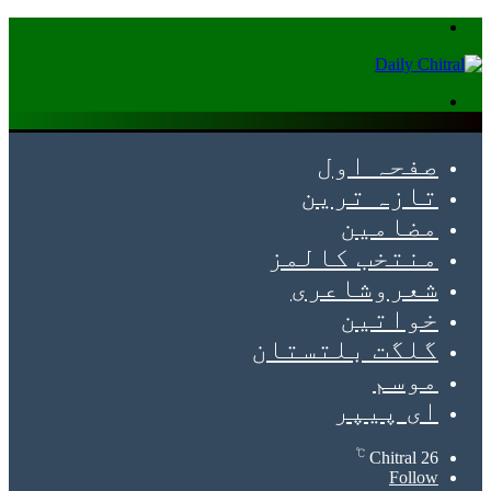
Menu
Search
for
صفحہ اول
تازہ ترین
مضامین
منتخب کالمز
شعروشاعری
خواتین
گلگت بلتستان
موسم
ای پیپر
℃
Chitral
26
Follow