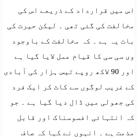
اس میں قرارداد کے ذریعے اس کی
مخالفت کی گئی تھی ۔ لیکن حیرت کی
بات یہ ہے ۔ کہ مخالفت کے باوجود
وی سی سی کا قیام عمل لایا گیا ہے
اور 90 لاکھ روپے تیس ہزار کی آبادی
کے غریب لوگوں سے کاٹ کر ایک فرد
کی جھولی میں ڈال دیا گیا ہے ۔ جو
کہ انتہائی افسوسناک اور قابل
مذمت ہے ۔ انہوں نے کہا کہ صاف