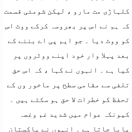
کلہاڑی مت مارو ، لیکن شومئی قسمت
کہ ہم نے اس پر بھروسہ کرکے ووٹ اس
کو ووٹ دیا ۔ جو ایم پی اے بننے کے
بعد پہلا وار خود اپنے ووٹروں پر
کیا ہے ۔ انہوں نے کہا ، کہ اس حق
تلفی سے مقامی سطح پر ماخور وں کے
تحفظ کو خطرات لا حق ہو سکتے ہیں ۔
کیونکہ عوام میں شدید غم وغصہ
پایا جاتا ہے ۔ انہوں نے پاکستان