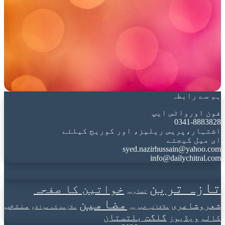
ہم سے رابطہ
فون اورواٹس ایپ
0341-8883828
اشتہار،پریس ریلیز، اور کوریج کیلئے
ای میل کیجئے
syed.nazirhussain@yahoo.com
info@dailychitral.com
تازہ ترین
خواتین کا صفحہ
تصاویر
مضامین
شعروشاعری
منتخب
علاقائی خبریں
ملازمت کے مواقع
گلگت بلتستان
کالم
ویڈیوز