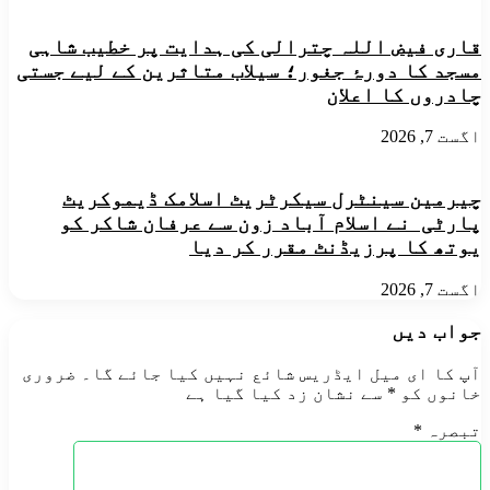
قاری فیض اللہ چترالی کی ہدایت پر خطیب شاہی
مسجد کا دورۂ جغور؛ سیلاب متاثرین کے لیے جستی
چادروں کا اعلان
اگست 7, 2026
چیرمین سینٹرل سیکرٹریٹ اسلامک ڈیموکریٹ
پارٹی نے اسلام آباد زون سے عرفان شاکر کو
یوتھ کا پرزیڈنٹ مقرر کر دیا
اگست 7, 2026
جواب دیں
آپ کا ای میل ایڈریس شائع نہیں کیا جائے گا۔
ضروری
خانوں کو
*
سے نشان زد کیا گیا ہے
تبصرہ
*