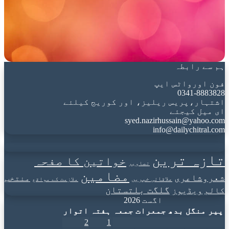
ہم سے رابطہ
فون اورواٹس ایپ
0341-8883828
اشتہار،پریس ریلیز، اور کوریج کیلئے
ای میل کیجئے
syed.nazirhussain@yahoo.com
info@dailychitral.com
تازہ ترین
خواتین کا صفحہ
تصاویر
مضامین
شعروشاعری
منتخب
علاقائی خبریں
ملازمت کے مواقع
گلگت بلتستان
کالم
ویڈیوز
اگست 2026
پیر
منگل
بدھ
جمعرات
جمعہ
ہفتہ
اتوار
2
1