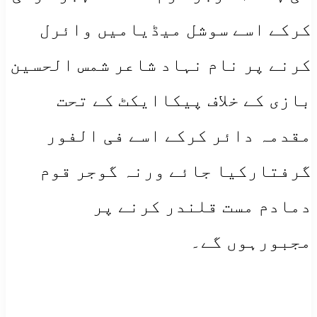
کرکے اسے سوشل میڈیامیں وائرل
کرنے پر نام نہاد شاعر شمس الحسین
بازی کے خلاف پیکاایکٹ کے تحت
مقدمہ دائر کرکے اسے فی الفور
گرفتارکیا جائے ورنہ گوجر قوم
دمادم مست قلندر کرنے پر
مجبورہوں گے۔