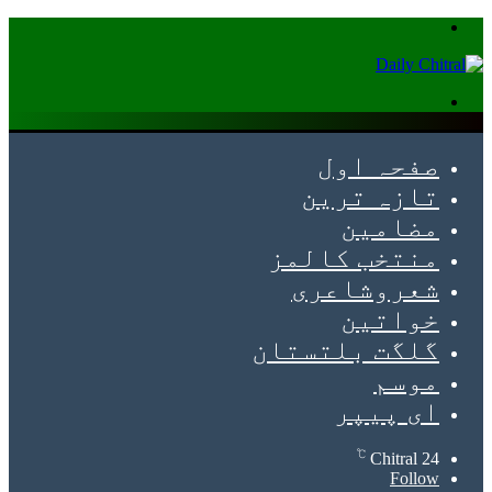
Menu
Search
for
صفحہ اول
تازہ ترین
مضامین
منتخب کالمز
شعروشاعری
خواتین
گلگت بلتستان
موسم
ای پیپر
℃
Chitral
24
Follow