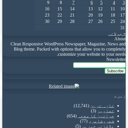
9
8
7
6
5
4
3
16
15
14
13
12
11
10
23
22
21
20
19
18
17
30
29
28
27
26
25
24
31
« جولائی
About
Clean Responsive WordPress Newspaper, Magazine, News and
Blog theme. Packed with options that allow you to completely
customize your website to your needs.
Newsletter
Enter
your
Email
address
زمرے
تازہ ترین
(12,741)
تصاویر
(3)
خواتین کا صفحہ
(654)
شعروشاعری
(77)
علاقائی خبریں
(5)