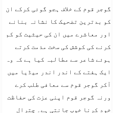
گوجر قوم کے خلاف ہجو گوئی کرکے ان
کو بدترین تضحیک کا نشانہ بنانے
اور معاشرے میں ان کی حیثیت کو کم
کرنے کی کوشش کی سخت مذمت کرتے
ہوئے شاعر سے مطالبہ کیا ہے کہ وہ
ایک ہفتے کے اندر اندر میڈیا میں
آکر گوجر قوم سے معافی طلب کرے
ورنہ گوجر قوم اپنی عزت کی حفاظت
خود کرنا خوب جانتی ہے۔ چترال