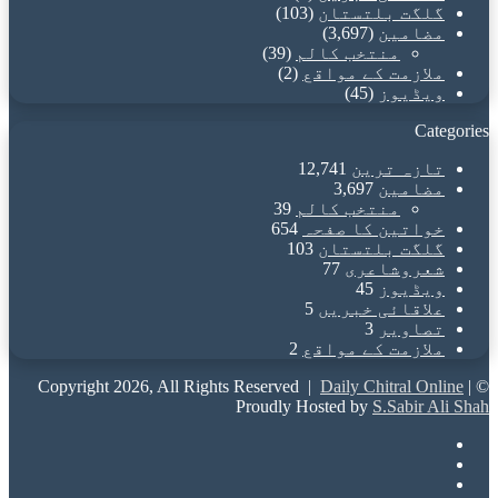
گلگت بلتستان
(103)
مضامین
(3,697)
منتخب کالم
(39)
ملازمت کے مواقع
(2)
ویڈیوز
(45)
Categories
تازہ ترین
12,741
مضامین
3,697
منتخب کالم
39
خواتین کا صفحہ
654
گلگت بلتستان
103
شعروشاعری
77
ویڈیوز
45
علاقائی خبریں
5
تصاویر
3
ملازمت کے مواقع
2
Daily Chitral Online
|
© Copyright 2026, All Rights Reserved |
Proudly Hosted by
S.Sabir Ali Shah
Facebook
X
YouTube