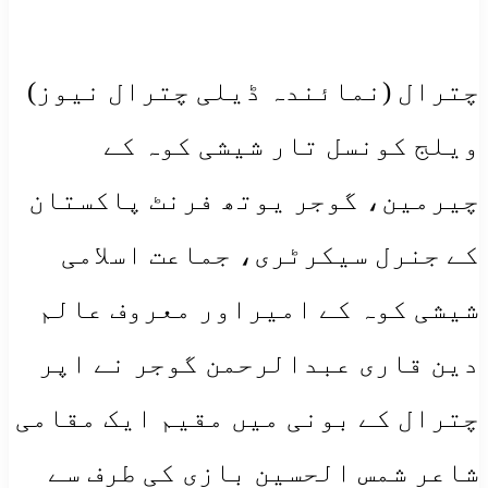
چترال (نمائندہ ڈیلی چترال نیوز)
ویلج کونسل تار شیشی کوہ کے
چیرمین، گوجر یوتھ فرنٹ پاکستان
کے جنرل سیکرٹری، جماعت اسلامی
شیشی کوہ کے امیراور معروف عالم
دین قاری عبدالرحمن گوجر نے اپر
چترال کے بونی میں مقیم ایک مقامی
شاعر شمس الحسین بازی کی طرف سے