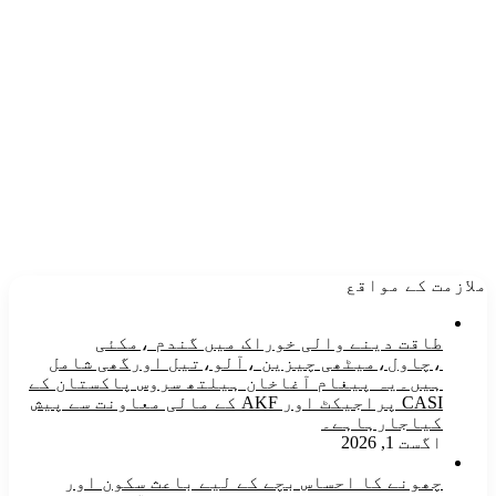
ملازمت کے مواقع
طاقت دینے والی خوراک میں گندم ،مکئی
،چاول،میٹھی چیزین ،آلو،تیل اورگھی شامل
ہیں۔یہ پیغام آغاخان ہیلتھ سروس پاکستان کے
CASI پراجیکٹ اور AKF کے مالی معاونت سے پیش
کیاجارہاہے۔
اگست 1, 2026
چھونے کا احساس بچے کے لیے باعث سکون اور