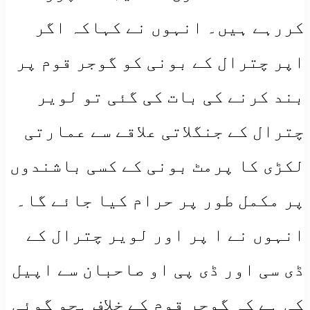
کررہے ہیں۔ انہوں نے کہاکہ اگر
اپر چترال کے بونی کو گوجر قوم پر
بند کرنے کی بات کی گئی تو لویر
چترال کے جنگلاتی علاقے سے عمارتی
لکڑی کا پرمٹ بونی کے کسی باشندوں
پر مکمل طور پر حرام کیا جائے گا۔
انہوں نے ا پر اور لویر چترال کے
ڈی سی اور ڈی پی او صاحبان سے اپیل
کی ہے کہ گوجر قوم کے خلاف ہجو گوئی