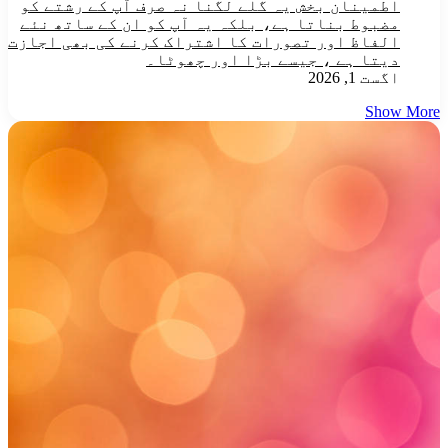
اطمینان بخش یہ گلے لگنا نہ صرف آپ کے رشتے کو
مضبوط بناتا ہے، بلکہ یہ آپ کو ان کے ساتھ نئے
الفاظ اور تصورات کا اشتراک کرنے کی بھی اجازت
دیتا ہے ، جیسے بڑا اور چھوٹا۔
اگست 1, 2026
Show More