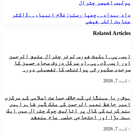
پولیس افیسر چترال
گاڑی
میں
داد
داد بیداد۔۔چھپا رستم: غلام انبیاء۔۔ڈاکٹر
سوار
بیداد۔۔
عنایت اللہ فیضی
تینوں
چھپا
افراد
رستم:
دریا
Related Articles
غلام
میں
انبیاء۔۔
لاپتہ
ڈاکٹر
ہوگئے
عنایت
ہیں۔
ایس۔پی۔ایلیٹ فورس لوئر چترال عتیق الرحمن
اللہ
سب
فیضی
اور ایس۔ڈی۔پی۔او سرکل دروش سجاد حسین کا
ڈویژونل
سرحدی سکیورٹی پوائنٹس کا تفصیلی دورہ
پولیس
افیسر
چترال
اگست 7, 2026
ہوش ربا مہنگائی کے خلاف جماعت اسلامی کے مرکزی
امیر حافظ نعیم الرحمن کی ملک گیر شاہراہیں
بند کرنے کی کال پر اتالیق چوک چترال میں ایک
بہت بڑا اور احتجاجی جلسہ عام منعقد
اگست 7, 2026