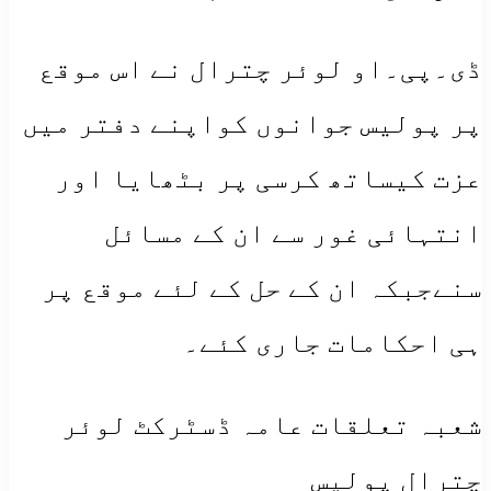
ڈی۔پی۔او لوئر چترال نے اس موقع
پر پولیس جوانوں کواپنے دفتر میں
عزت کیساتھ کرسی پر بٹھایا اور
انتہائی غور سے ان کے مسائل
سنےجبکہ ان کے حل کے لئے موقع پر
ہی احکامات جاری کئے۔
شعبہ تعلقات عامہ ڈسٹرکٹ لوئر
چترال پولیس