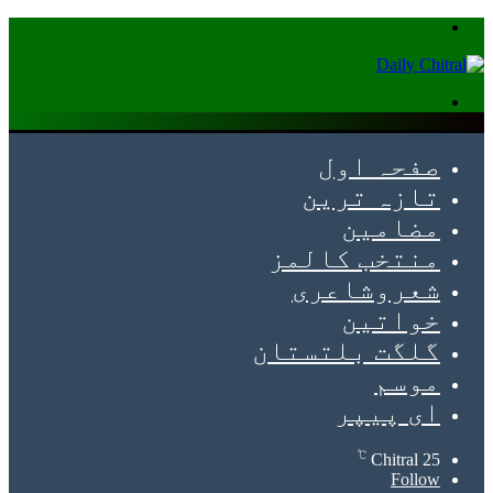
Menu
Search
for
صفحہ اول
تازہ ترین
مضامین
منتخب کالمز
شعروشاعری
خواتین
گلگت بلتستان
موسم
ای پیپر
℃
Chitral
25
Follow