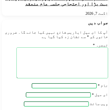
بہت بڑا اور احتجاجی جلسہ عام منعقد
اگست 7, 2026
جواب دیں
آپ کا ای میل ایڈریس شائع نہیں کیا جائے گا۔
ضروری
خانوں کو
*
سے نشان زد کیا گیا ہے
تبصرہ
*
نام
*
ای میل
*
ویب‌ سائٹ