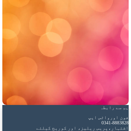
ہم سے رابطہ
فون اورواٹس ایپ
0341-8883828
اشتہار،پریس ریلیز، اور کوریج کیلئے