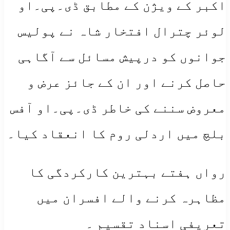
اکبر کے ویژن کے مطابق ڈی۔پی۔او
لوئر چترال افتخار شاہ نے پولیس
جوانوں کو درپیش مسائل سے آگاہی
حاصل کرنے اور ان کے جائز عرض و
معروض سننے کی خاطر ڈی۔پی۔او آفس
بلچ میں اردلی روم کا انعقاد کیا۔
رواں ہفتے بہترین کارکردگی کا
مظاہرہ کرنے والے افسران میں
تعریفی اسناد تقسیم ۔