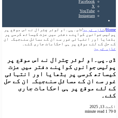
Facebook
X
YouTube
Instagram
Search
for
Home
/
تازہ ترین
/
ڈی۔پی۔او لوئر چترال نے اس موقع پر
پولیس جوانوں کواپنے دفتر میں عزت کیساتھ کرسی پر
بٹھایا اور انتہائی غور سے ان کے مسائل سنےجبکہ ان
کے حل کے لئے موقع پر ہی احکامات جاری کئے۔
تازہ ترین
ڈی۔پی۔او لوئر چترال نے اس موقع پر
پولیس جوانوں کواپنے دفتر میں عزت
کیساتھ کرسی پر بٹھایا اور انتہائی
غور سے ان کے مسائل سنےجبکہ ان کے حل
کے لئے موقع پر ہی احکامات جاری
کئے۔
اگست 13, 2025
1 minute read
79
0