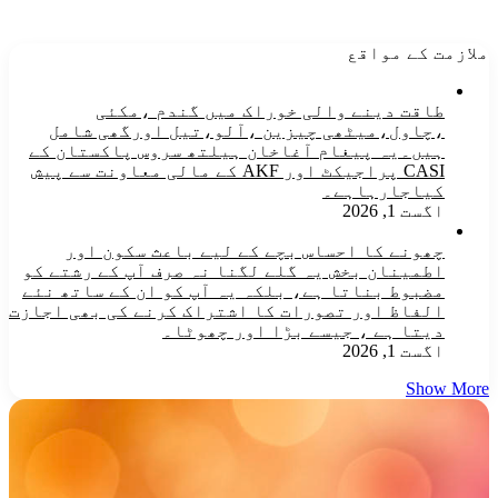
ملازمت کے مواقع
طاقت دینے والی خوراک میں گندم ،مکئی
،چاول،میٹھی چیزین ،آلو،تیل اورگھی شامل
ہیں۔یہ پیغام آغاخان ہیلتھ سروس پاکستان کے
CASI پراجیکٹ اور AKF کے مالی معاونت سے پیش
کیاجارہاہے۔
اگست 1, 2026
چھونے کا احساس بچے کے لیے باعث سکون اور
اطمینان بخش یہ گلے لگنا نہ صرف آپ کے رشتے کو
مضبوط بناتا ہے، بلکہ یہ آپ کو ان کے ساتھ نئے
الفاظ اور تصورات کا اشتراک کرنے کی بھی اجازت
دیتا ہے ، جیسے بڑا اور چھوٹا۔
اگست 1, 2026
Show More