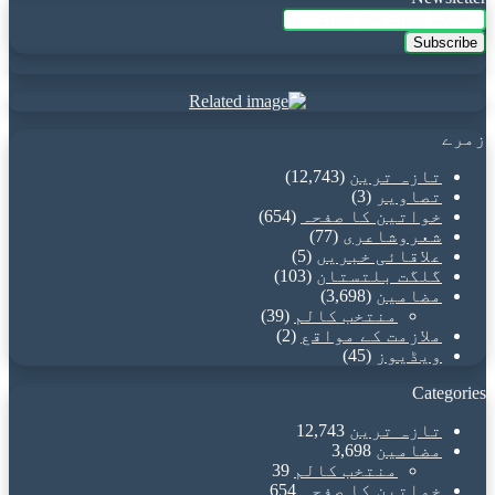
Enter
your
Email
address
زمرے
تازہ ترین
(12,743)
تصاویر
(3)
خواتین کا صفحہ
(654)
شعروشاعری
(77)
علاقائی خبریں
(5)
گلگت بلتستان
(103)
مضامین
(3,698)
منتخب کالم
(39)
ملازمت کے مواقع
(2)
ویڈیوز
(45)
Categories
تازہ ترین
12,743
مضامین
3,698
منتخب کالم
39
خواتین کا صفحہ
654