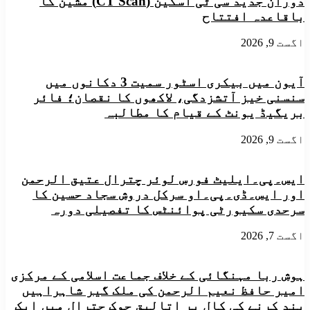
دوران جدید سی ٹی اسکین (CT Scan) مشین کا
زائد
امداد
باقاعدہ افتتاح
خاندانوں
کی
کا
تقسیم
اگست 9, 2026
نقصان
آیون میں بیکری اسٹور سمیت 3 دکانوں میں
سنسنی خیز آتشزدگی، لاکھوں کا نقصان؛ فائر
بریگیڈ یونٹ کے قیام کا مطالبہ
اگست 9, 2026
ایس۔پی۔ایلیٹ فورس لوئر چترال عتیق الرحمن
اور ایس۔ڈی۔پی۔او سرکل دروش سجاد حسین کا
سرحدی سکیورٹی پوائنٹس کا تفصیلی دورہ
اگست 7, 2026
ہوش ربا مہنگائی کے خلاف جماعت اسلامی کے مرکزی
امیر حافظ نعیم الرحمن کی ملک گیر شاہراہیں
بند کرنے کی کال پر اتالیق چوک چترال میں ایک