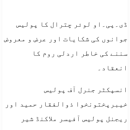
ڈی۔پی۔او لوئر چترال کا پولیس
جوانوں کی شکایات اور عرض و معروض
سننے کی خاطر اردلی روم کا
انعقاد۔
انسپکٹر جنرل آف پولیس
خیبرپختونخوا ذوالفقار حمید اور
ریجنل پولیس آفیسر ملاکنڈ شیر