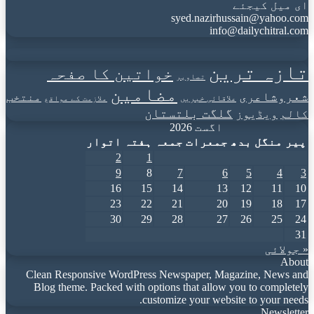
ای میل کیجئے
syed.nazirhussain@yahoo.com
info@dailychitral.com
تازہ ترین
خواتین کا صفحہ
تصاویر
مضامین
شعروشاعری
منتخب
علاقائی خبریں
ملازمت کے مواقع
گلگت بلتستان
کالم
ویڈیوز
اگست 2026
پیر
منگل
بدھ
جمعرات
جمعہ
ہفتہ
اتوار
2
1
9
8
7
6
5
4
3
16
15
14
13
12
11
10
23
22
21
20
19
18
17
30
29
28
27
26
25
24
31
« جولائی
About
Clean Responsive WordPress Newspaper, Magazine, News and
Blog theme. Packed with options that allow you to completely
customize your website to your needs.
Newsletter