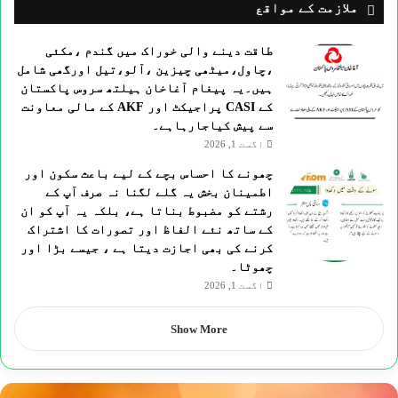
ملازمت کے مواقع
طاقت دینے والی خوراک میں گندم ،مکئی
،چاول،میٹھی چیزین ،آلو،تیل اورگھی شامل
ہیں۔یہ پیغام آغاخان ہیلتھ سروس پاکستان
کے CASI پراجیکٹ اور AKF کے مالی معاونت
سے پیش کیاجارہاہے۔
اگست 1, 2026
چھونے کا احساس بچے کے لیے باعث سکون اور
اطمینان بخش یہ گلے لگنا نہ صرف آپ کے
رشتے کو مضبوط بناتا ہے، بلکہ یہ آپ کو ان
کے ساتھ نئے الفاظ اور تصورات کا اشتراک
کرنے کی بھی اجازت دیتا ہے ، جیسے بڑا اور
چھوٹا۔
اگست 1, 2026
Show More