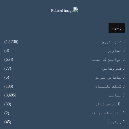
زمرے
تازہ ترین
(12,736)
تصاویر
(3)
خواتین کا صفحہ
(654)
شعروشاعری
(77)
علاقائی خبریں
(5)
گلگت بلتستان
(103)
مضامین
(3,695)
منتخب کالم
(39)
ملازمت کے مواقع
(2)
ویڈیوز
(45)