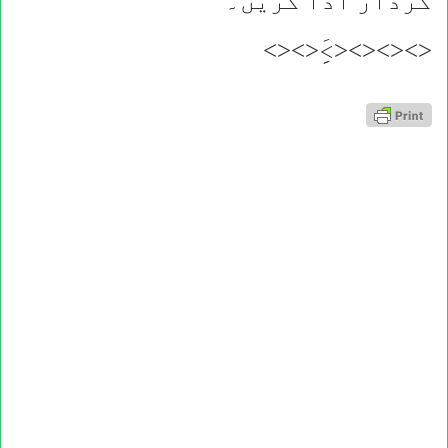
کردار ادا کریں۔
<><><><>َِِ<><>