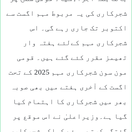
شجرکاری کی یہ مربوط مہم اگست سے
اکتوبر تک جاری رہے گی۔ اس
شجرکاری مہم کےلئے ہفتہ وار
تھیمز مقرر کئے گئے ہیں۔ قومی
مون سون شجرکاری مہم 2025 کے تحت
اگست کے آخری ہفتے میں بھی صوبہ
بھر میں شجرکاری کا اہتمام کیا
گیا ہے۔وزیراعلیٰ نے اس موقع پر
گفتگو کرتے ہوئے کہاکہ شجرکاری