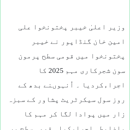
وزیر اعلیٰ خیبر پختونخوا علی
امین خان گنڈاپور نے خیبر
پختونخوا میں قومی سطح پرمون
سون شجرکاری مہم 2025 کا
اجراءکردیا ۔ اُنہوںنے بدھ کے
روز سول سیکرٹریٹ پشاور کے سبزہ
زار میں پوادا لگا کر مہم کا
باضابطہ اجراءکیا۔ قومی سطح پر