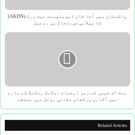
(AKDN)
کا
سیلابی
پاکستان میں آغا خان ڈیویلپمنٹ نیٹ ورک (AKDN)
صورتحال
کا سیلابی صورتحال پر ردِعمل
پر
ردِعمل
بنک
آف
خیبر
کے
زیر
اہتمام
اسلامک
بنکنگ
کے
بارے
بنک آف خیبر کے زیر اہتمام اسلامک بنکنگ کے بارے
میں
میں آگاہی ورکشاپ مقامی ہوٹل میں منعقد
آگاہی
ورکشاپ
مقامی
ہوٹل
Related Articles
میں