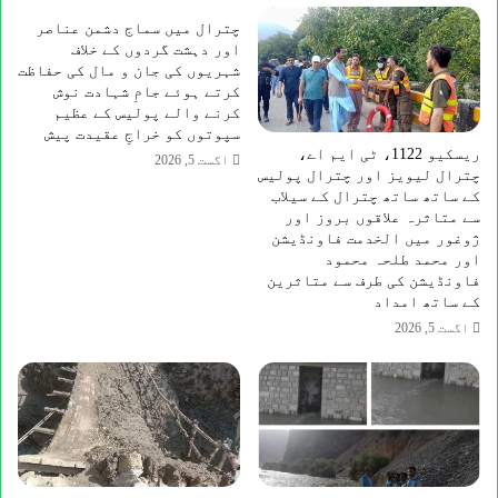
منعقد
چترال میں سماج دشمن عناصر
اور دہشت گردوں کے خلاف
شہریوں کی جان و مال کی حفاظت
کرتے ہوئے جامِ شہادت نوش
کرنے والے پولیس کے عظیم
سپوتوں کو خراجِ عقیدت پیش
ریسکیو 1122، ٹی ایم اے،
اگست 5, 2026
چترال لیویز اور چترال پولیس
کے ساتھ ساتھ چترال کے سیلاب
سے متاثرہ علاقوں بروز اور
ژوغور میں الخدمت فاونڈیشن
اور محمد طلحہ محمود
فاونڈیشن کی طرف سے متاثرین
کے ساتھ امداد
اگست 5, 2026