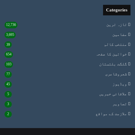
Categories
تازہ ترین
12,736
مضامین
3,695
منتخب کالم
39
خواتین کا صفحہ
654
گلگت بلتستان
103
شعروشاعری
77
ویڈیوز
45
علاقائی خبریں
5
تصاویر
3
ملازمت کے مواقع
2