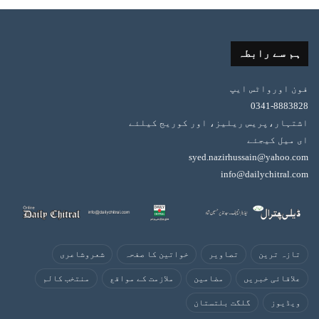
ہم سے رابطہ
فون اورواٹس ایپ
0341-8883828
اشتہار،پریس ریلیز، اور کوریج کیلئے
ای میل کیجئے
syed.nazirhussain@yahoo.com
info@dailychitral.com
تازہ ترین
تصاویر
خواتین کا صفحہ
شعروشاعری
علاقائی خبریں
مضامین
ملازمت کے مواقع
منتخب کالم
ویڈیوز
گلگت بلتستان