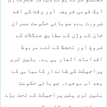
ایک قومی فریضہ اور وقت کی اشد
ضرورت ہے، صوبائی حکومت عمران
خان کے وژن کے مطابق جنگلات کے
فروغ اور تحفظ کے لئے مربوط
اقدامات اٹھار ہی ہے۔ بلین ٹری
پراجیکٹ کی شاندار کامیابی کے
بعد اب موجودہ صوبائی حکومت
بلین ٹری پلس پراجیکٹ کے تحت بڑے
پیمانے پر شجرکاری کر رہی ہے۔