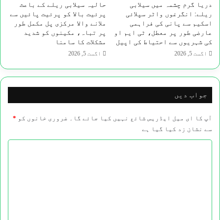
دریا گرم چشمہ میں سیلابی
حالیہ سیلابی ریلے کے باعث
ریلے: انگرغوں واٹر سپلائی
پرئیت بالا کو پرئیت پائیں سے
اسکیم سے پانی کی فراہمی
ملانے والا مرکزی پل مکمل طور
عارضی طور پر معطل، ٹی ایم او
پر تباہ، مکینوں کو شدید
کی شہریوں سے احتیاط کی اپیل
مشکلات کا سامنا
اگست 5, 2026
اگست 5, 2026
جواب دیں
آپ کا ای میل ایڈریس شائع نہیں کیا جائے گا۔
ضروری خانوں کو
*
سے نشان زد کیا گیا ہے
ت
ب
ص
ر
ہ