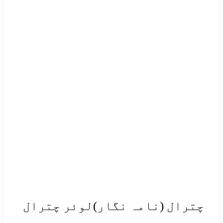
رال (نامہ نگار)لوئر چترال