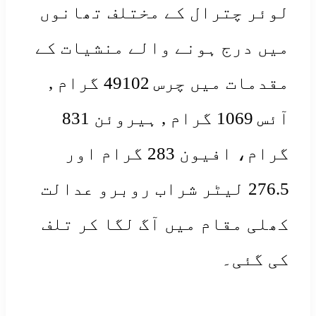
ئر چترال کے مختلف تھانوں
ں درج ہونے والے منشیات کے
مقدمات میں چرس 49102 گرام ,
آئس 1069 گرام , ہیروئن 831
گرام، افیون 283 گرام اور
276.5 لیٹر شراب روبرو عدالت
لی مقام میں آگ لگا کر تلف
 گئی۔