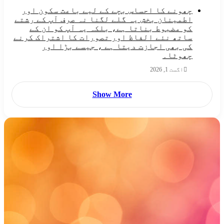
چھونے کا احساس بچے کے لیے باعث سکون اور
اطمینان بخش یہ گلے لگنا نہ صرف آپ کے رشتے
کو مضبوط بناتا ہے، بلکہ یہ آپ کو ان کے
ساتھ نئے الفاظ اور تصورات کا اشتراک کرنے
کی بھی اجازت دیتا ہے ، جیسے بڑا اور
چھوٹا۔
اگست 1, 2026
Show More