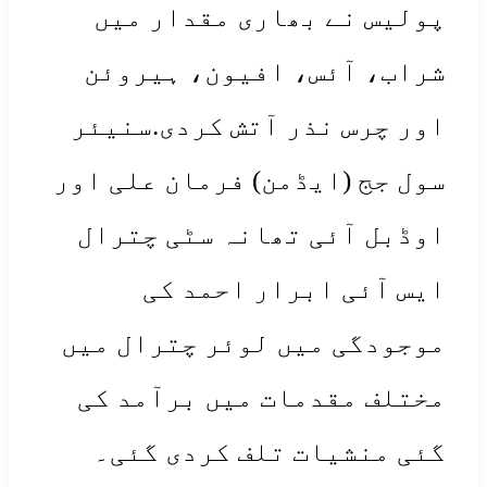
لیس نے بھاری مقدار میں
اب، آئس، افیون، ہیروئن
ر چرس نذر آتش کردی.سنیئر
ل جج (ایڈمن) فرمان علی اور
ڈبل آئی تھانہ سٹی چترال
س آئی ابرار احمد کی
جودگی میں لوئر چترال میں
تلف مقدمات میں برآمد کی
ی منشیات تلف کردی گئی۔