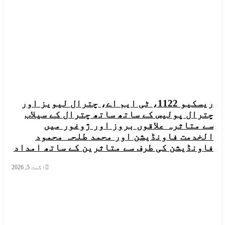
ریسکیو 1122، ٹی ایم اے، چترال لیویز اور
ل پولیس کے ساتھ ساتھ چترال کے سیلاب
تاثرہ علاقوں بروز اور ژوغور میں
مت فاونڈیشن اور محمد طلحہ محمود
ڈیشن کی طرف سے متاثرین کے ساتھ امداد
اگست 5, 2026