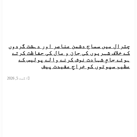
ل میں سماج دشمن عناصر اور دہشت گردوں
لاف شہریوں کی جان و مال کی حفاظت کرتے
 جامِ شہادت نوش کرنے والے پولیس کے
 سپوتوں کو خراجِ عقیدت پیش
اگست 5, 2026