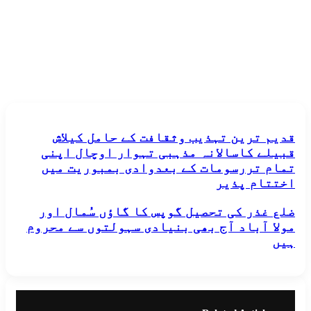
 ترین تہذیب وثقافت کے حامل کیلاش
ے کاسالانہ مذہبی تہوار اوچال اپنی
ب
 تررسومات کے بعدوادی بمبوریت میں
فت
تام پذیر
غذر کی تحصیل گوپس کا گاؤں سُمال اور
ش
ے
 آباد آج بھی بنیادی سہولتوں سے محروم
لانہ
ل
ی
ر
ل
ل
ومات