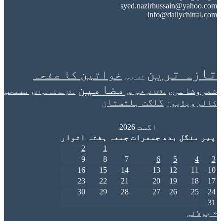
syed.nazirhussain@ya
info@dailychit
ہ ترین
خواتین کا صفحہ
تصاویر
مضامین
اعری
منتخب
علاقائی خبریں
ملازمت کے مواقع
گلگت بلتستان
یڈیوز
اگست 2026
نگل
بدھ
جمعرات
جمعہ
ہفتہ
اتوار
2
1
9
8
7
6
5
16
15
14
13
12
23
22
21
20
19
30
29
28
27
26
ئی