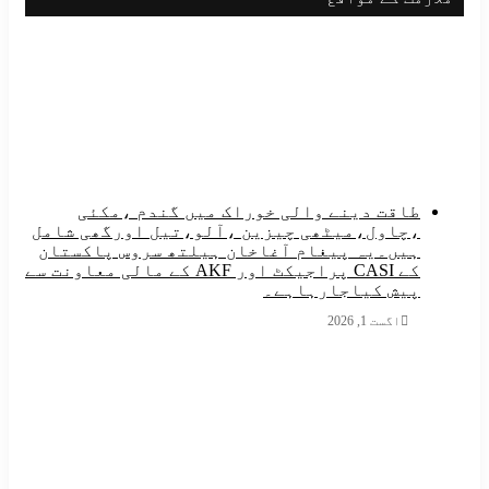
طاقت دینے والی خوراک میں گندم ،مکئی
،چاول،میٹھی چیزین ،آلو،تیل اورگھی شامل
ہیں۔یہ پیغام آغاخان ہیلتھ سروس پاکستان
کے CASI پراجیکٹ اور AKF کے مالی معاونت سے
پیش کیاجارہاہے۔
اگست 1, 2026