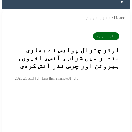
Searc
f
/
تازہ ترین
تازہ ترین
وئر چترال پولیس نے بھاری
قدار میں شراب، آئس، افیون،
یروئن اور چرس نذر آتش کردی
0
81
Less than a minute
اگست 23, 2025