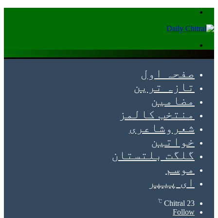
Menu
Search
for
صفحہ اول
تازہ ترین
مضامین
منتخب کالمز
شعروشاعری
خواتین
گلگت بلتستان
موسم
ای پیپر
℃
Chitral
23
Follow