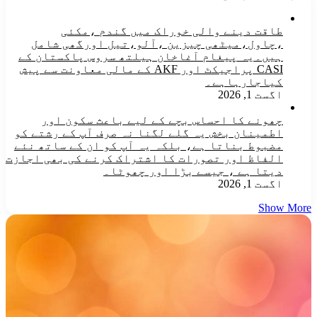
طاقت دینے والی خوراک میں گندم ،مکئی
،چاول،میٹھی چیزین ،آلو،تیل اورگھی شامل
ہیں۔یہ پیغام آغاخان ہیلتھ سروس پاکستان کے
CASI پراجیکٹ اور AKF کے مالی معاونت سے پیش
کیاجارہاہے۔
اگست 1, 2026
چھونے کا احساس بچے کے لیے باعث سکون اور
اطمینان بخش یہ گلے لگنا نہ صرف آپ کے رشتے کو
مضبوط بناتا ہے، بلکہ یہ آپ کو ان کے ساتھ نئے
الفاظ اور تصورات کا اشتراک کرنے کی بھی اجازت
دیتا ہے ، جیسے بڑا اور چھوٹا۔
اگست 1, 2026
Show More