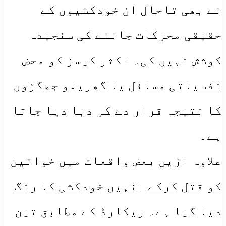
نے بھی تاحال ان خودکشیوں کے
حقیقی محرکات جاننے کی سنجیدہ
کوشش نہیں کی۔ اکثر کیسز کو محض
نفسیاتی مسائل یا گھریلو جھگڑوں
کا نتیجہ قرار دے کر دبا دیا جاتا
ہے۔
علاوہ ازیں بعض واقعات میں خواتین
کو قتل کرکے انہیں خودکشی کا رنگ
دیا گیا ہے۔ ریکارڈ کے مطابق تین