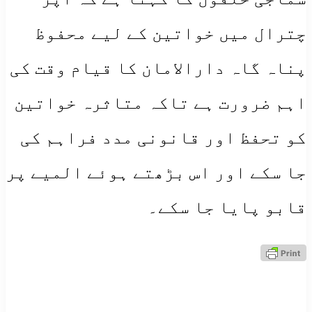
چترال میں خواتین کے لیے محفوظ
پناہ گاہ دارالامان کا قیام وقت کی
اہم ضرورت ہے تاکہ متاثرہ خواتین
کو تحفظ اور قانونی مدد فراہم کی
جا سکے اور اس بڑھتے ہوئے المیے پر
قابو پایا جا سکے۔