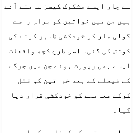
سے چار ایسے مشکوک کیسز سامنے آئے
ہیں جن میں خواتین کو براہِ راست
گولی مار کر خودکشی ظاہر کرنے کی
کوشش کی گئی۔ اسی طرح کچھ واقعات
ایسے بھی رپورٹ ہوئے جن میں جرگے
کے فیصلے کے بعد خواتین کو قتل
کرکے معاملے کو خودکشی قرار دیا
گیا۔
سماجی حلقوں کا کہنا ہے کہ اپر