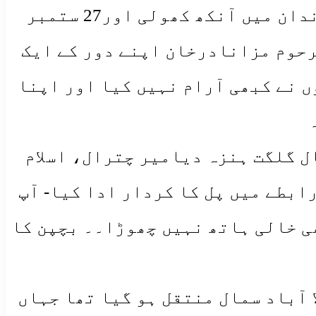
مرحوم نمبردار مرزا نادر خان1920 کوہندراب غذر کے ایک جانی پہچانی خاندان میں آنکھ کھولی اور27 ستمبر
سے جاملے ۔مرحوم مزانادرخان اپنے دور کے ایک
ں نے کبھی آرام نہیں کیا اور اپنا
ل گلگت ہنزہ دیامیر چترال، اسلام
ابطے میں پل کا کردار ادا کیا- آپ
ی خالی ہاتھ نہیں چھوڑا۔۔ بچپن کا
 آباد سمال منتقل ہو گیا تھا جہاں