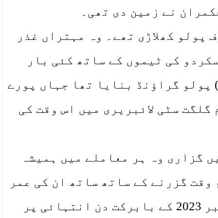
کمران نے زمین دی تھی۔
ف پولو کھلاڑی تھے۔ وہ مہتراں غذر
سکردو کی ٹیموں کے ساتھ کئی بار
) پولو گراؤنڈ بنایا تھا جہاں پورے
گلگت سٹی لائبریری میں اس وقت کی
ں گزاری وہ ہر معاملے میں ہمیشہ
 وقت گزرنے کے ساتھ ساتھ ان کی عمر
بڑھتی گئی اور بالآخر ان کی پاکیزہ روح 11 ربیع الاول بروز جمعرات 27 ستمبر 2023 کے بابرکت دن انتہائی پر