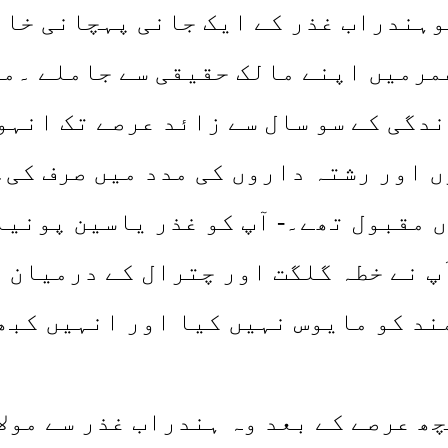
آبادسمال میں 103سال کی عمرمیں اپنے مالک حقیقی 
دگی کے سو سال سے زائد عرصے تک انہو
 اور رشتہ داروں کی مدد میں صرف کی۔
 مقبول تھے۔- آپ کو غذر یاسین پونیا
پ نے خطہ گلگت اور چترال کے درمیان ر
ند کو مایوس نہیں کیا اور انہیں کبھ
ھ عرصے کے بعد وہ ہندراب غذر سے مولا