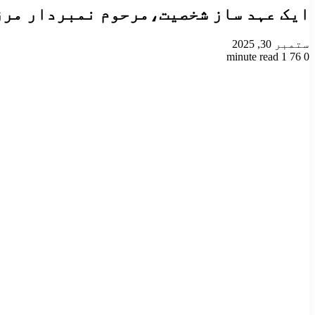
ایک عہد ساز شخصیت،مرحوم نمبردار مرز
ستمبر 30, 2025
1 minute read
76
0
Odnoklassniki
VKontakte
Facebook
LinkedIn
Pinterest
Tumblr
Pocket
Reddit
X