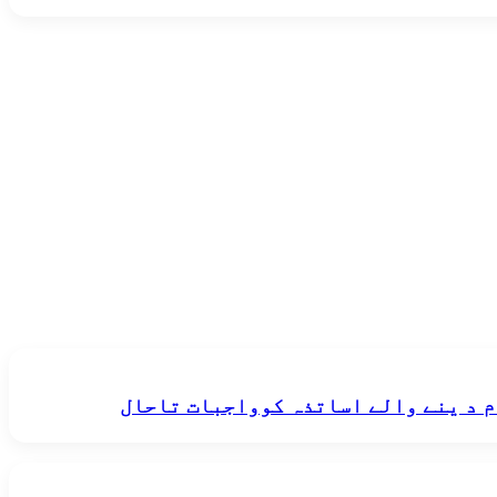
 د ینے والے اساتذہ کوواجبات تاحال