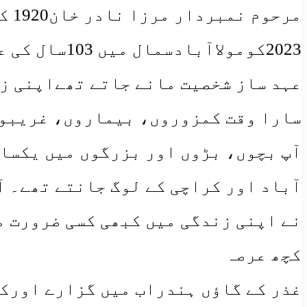
2023کومولا
عہد ساز شخصیت مانے جاتے تھےاپنی زن
سارا وقت کمزوروں، بیماروں، غریبوں
آپ بچوں، بڑوں اور بزرگوں میں یکساں
آباد اور کراچی کے لوگ جانتے تھے۔ آ
نے اپنی زندگی میں کبھی کسی ضرورت م
کچھ عرصہ
غذر کے گاؤں ہندراب میں گزارے اورکچ