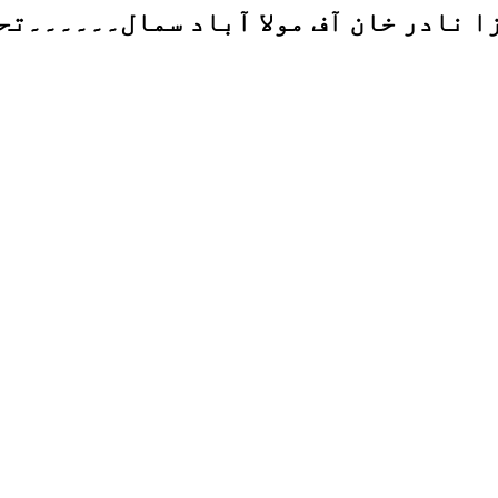
ا نادر خان آف مولا آباد سمال۔۔۔۔۔۔تح