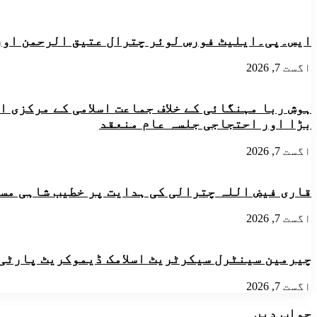
ایجوکیشن
تالاب
پشاور
بنانے
کے
پر
ایس۔پی۔ایلیٹ فورس لوئر چترال عتیق الرحمن اور
زیراہتمام
فوری
منعقدہ
طور
امتحانات
اگست 7, 2026
پر
میں
مکمل
ڈیوٹی
پابندی
انجام
ہوش ربا مہنگائی کے خلاف جماعت اسلامی کے مرکزی 
عائد
د
بڑا اور احتجاجی جلسہ عام منعقد
ینے
والے
اگست 7, 2026
اساتذہ
کوواجبات
تاحال
قاری فیض اللہ چترالی کی ہدایت پر خطیب شاہی مسجد
ادانہیں‌کئے
گئے
اگست 7, 2026
ہیں،عبدالعزیز
خان
چیرمین سینٹرل سیکرٹریٹ اسلامک ڈیموکریٹ پارٹی ن
اگست 7, 2026
جواب دیں