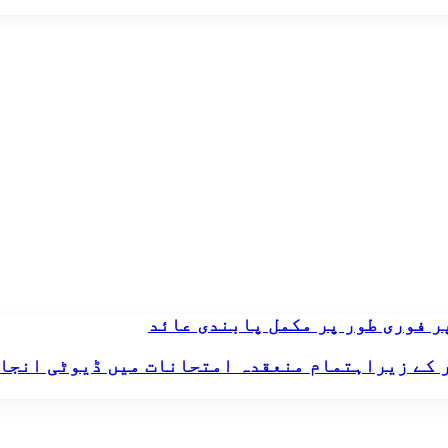
پر فوری طور پر مکمل پابندی عائد
 کے زیراہتمام منعقدہ امتحانات میں ڈیوٹی انجام