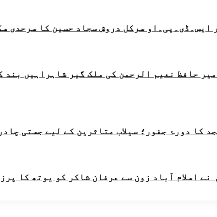
 ایس۔ڈی۔پی۔او سرکل دروش سجاد حسین کا سرحدی سک
امیر حافظ نعیم الرحمن کی ملک گیر شاہراہیں بند ک
 کا دورۂ جغور؛ سیلاب متاثرین کے لیے جستی چادرو
ے اسلام آباد زون سے عرفان شاکر کو یوتھ کا پرز