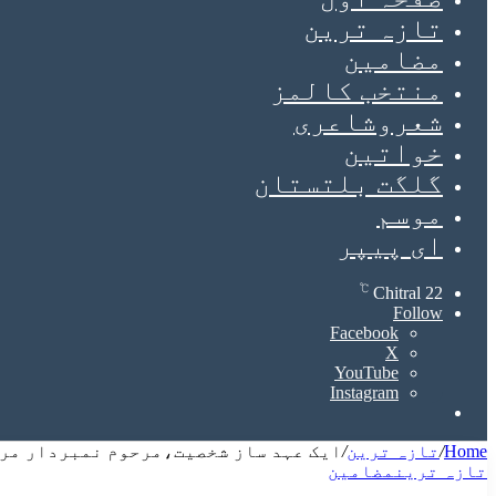
تازہ ترین
مضامین
منتخب کالمز
شعروشاعری
خواتین
گلگت بلتستان
موسم
ای پیپر
℃
Chitral
22
Follow
Facebook
X
YouTube
Instagram
Search
for
Home
/
تازہ ترین
/
ایک عہد ساز شخصیت،مرحوم نمبردار مرز
تازہ ترین
مضامین