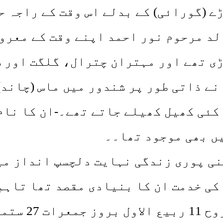
ے (گورائی) کے بدلے اس وقت کے راجہ ح
لد مرحوم نور احمد اپنے وقت کے معرو
ڑی تھے اور مہتران چترال، گلگت اور 
نے ذاتی طور پر شندور میں ماس (چاند
کئی کھیل کھیلے جاتے تھے۔-ان کا نام 
ں بھی موجود تھا۔۔
ی پوری زندگی نہایت دلچسپ انداز می
کی خدمت ان کا بنیادی مقصد تھا تاہم