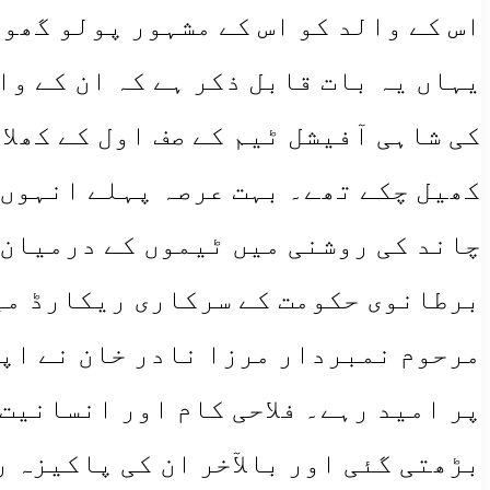
اس کے والد کو اس کے مشہور پولو گھوڑ
یہاں یہ بات قابل ذکر ہے کہ ان کے وا
کی شاہی آفیشل ٹیم کے صف اول کے کھلا
کھیل چکے تھے۔ بہت عرصہ پہلے انہوں 
چاند کی روشنی میں ٹیموں کے درمیان 
برطانوی حکومت کے سرکاری ریکارڈ می
مرحوم نمبردار مرزا نادر خان نے اپن
پر امید رہے۔ فلاحی کام اور انسانیت 