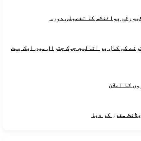
یورٹی پوائنٹس کا تفصیلی دورہ
رنے کی کال پر اتالیق چوک چترال میں ایک بہت
ں کا اعلان
یڈنٹ مقرر کر دیا