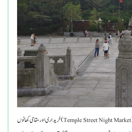
لیے پرکشش مقامات ہیں جبکہ ٹیمپل اسٹریٹ نائٹ مارکیٹ (Temple Street Night Market)خریداری اور مقامی کھانوں