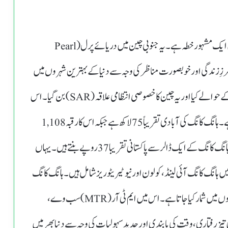
ہانگ کانگ مشرقی ایشیا کا ایک جدید، ترقی یافتہ اور دنیا بھر میں ایک مشہور خطہ ہے۔ یہ جنوبی چین میں دریائے پرل (Pearl
ید طرزِ زندگی اور خوبصورت مناظر کی وجہ سے دنیا کے بہترین شہروں میں
شمار کیا جاتا ہے۔ ہانگ کانگ کو 1997 میں برطانیہ نے چین کے حوالے کیا اور یہ چین کا خصوصی انتظامی علاقہ (SAR) بن گیا۔ اس
کا انتظام ”ایک ملک، دو نظام” کے اصول کے تحت کیا جاتا ہے۔ہانگ کانگ کی آبادی تقریباً 75 لاکھ ہے جبکہ اس کا رقبہ 1,108
مربع کلومیٹر ہے۔ یہاں کی کرنسی ہانگ گانگ ڈالرکہلاتا ہے ہانگ کانگ کے ایک ڈالر سے پاکستانی تقریبا37روپے بنتے ہیں۔ یہاں
ہانگ کانگ آئی لینڈ، کولون اور نیو ٹیریٹوریز شامل ہیں۔ہانگ کانگ
کا پبلک ٹرانسپورٹ سسٹم دنیا کے بہترین اور موثر ترین نظاموں میں شمار کیا جاتا ہے۔ اس میں ایم ٹی آر (MTR) سب وے،
 تیز رفتاری، وقت کی پابندی اور جدید سہولیات کی وجہ سے دنیا بھر میں