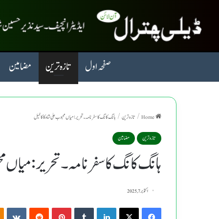
صفحہ اول
تازہ ترین
مضامین
Home
/
تازہ ترین
/
ہانگ کانگ کاسفر نامہ۔تحریر: میاں محبوب علی شاہ کا کا خیل
تازہ ترین
مضامین
ہانگ کانگ کاسفر نامہ۔تحریر: میاں محب
اکتوبر 7, 2025
kte
Reddit
Pinterest
Tumblr
LinkedIn
X
Facebook