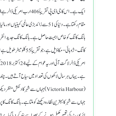
مقام رکھتا ہے۔ دنیا کی 51 سے زائد بڑی عال
ہانگ کانگ کو خاص اہمیت حاصل ہے۔ہانگ کانگ جدید انفراس
ا
ہے۔ یہاں ہر سال لاکھوں کی تعداد میں سیاح آتے ہیں۔ چند ا
ائر پورٹ کی تعمیر مکمل ہونے کے بعد اسے بند کر دیا گیا۔پرا