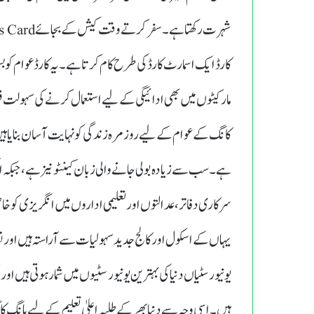
کارڈ ایک اسمارٹ کارڈ کی طرح کام کرتا ہے۔ یہ کارڈ عوام کو
مارکیٹوں میں بھی ادائیگی کے لیے استعمال کرنے کی سہولت 
کانگ کے عوام کے لیے روزمرہ زندگی کو نہایت آسان بنا یا 
ہے۔ سب سے زیادہ بولی جانے والی زبان کینٹونیز ہے، جبکہ ان
سرکاری دفاتر، عدالتوں اور تعلیمی اداروں میں انگریزی کو خ
یہاں کے اسکول اور کالج جدید سہولیات سے آراستہ ہیں اور نص
یونیورسٹیاں دنیا کی بہترین یونیورسٹیوں میں شمار ہوتی ہیں ا
ہیں۔ اسی وجہ سے دنیا بھر کے طلبہ اعلیٰ تعلیم کے لیے ہان