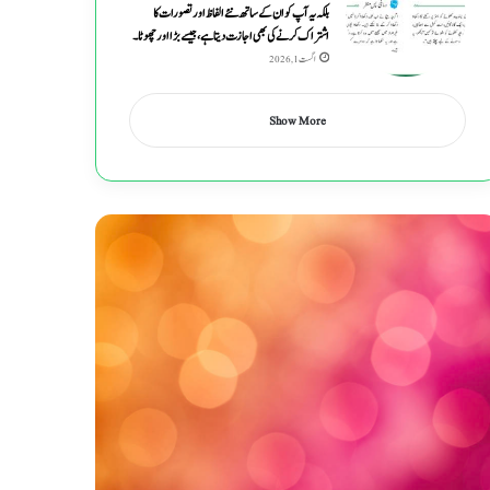
بلکہ یہ آپ کو ان کے ساتھ نئے الفاظ اور تصورات کا
اشتراک کرنے کی بھی اجازت دیتا ہے ، جیسے بڑا اور چھوٹا۔
اگست 1, 2026
Show More