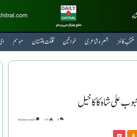
منتخب کالمز
شعروشاعری
خواتین
گلگت بلتستان
موسم
ای 
وب علی شاہ کا کا خیل
6 minutes read
119
0
Pocket
Odnoklassniki
VKonta