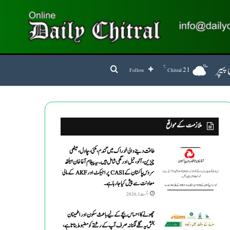
پیپر
℃
Search for
21
Follow
Chitral
ملازمت کے مواقع
طاقت دینے والی خوراک میں گندم ،مکئی ،چاول،میٹھی
چیزین ،آلو،تیل اورگھی شامل ہیں۔یہ پیغام آغاخان ہیلتھ
سروس پاکستان کے CASI پراجیکٹ اور AKF کے مالی
معاونت سے پیش کیاجارہاہے۔
اگست 1, 2026
چھونے کا احساس بچے کے لیے باعث سکون اور اطمینان
بخش یہ گلے لگنا نہ صرف آپ کے رشتے کو مضبوط بناتا ہے،