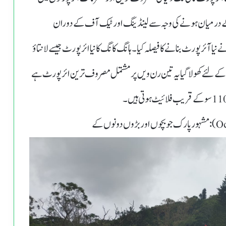
بادی کے درمیان ہونے کی وجہ سے لینڈینگ اور ٹیک آف کے دوران
آئر پورٹ بنانے کا فیصلہ کیا۔ہانگ کانگ کا نیا ائر پورٹ جیسے لانتاؤ
ا گیا ہے اسے جولائی 1998میں مسافروں کے لئے کھولا گیا یہ تین رن ویں پر مشتمل مصروف ترین ائر پورٹ ہے