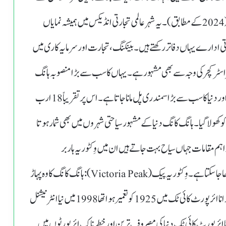
ایک ہے۔ اس کا جی ڈی پی تقریباً 406 ارب امریکی ڈالر ہے (2024 کے مطابق)۔ یہ شہر عالمی تجارتی انڈیکس میں ہمیشہ نمایاں
می کمپنیاں اور مالیاتی ادارے یہاں دفاتر رکھتے ہیں۔ بینکنگ، تجارت اور سرمایہ کاری میں
ٹرکچر کی وجہ سے بھی مشہور ہے۔ یہاں کا سب سے بڑا منصوبہ ہانگ
کانگ-ژوہائی-مکاؤ پل ہے، جو تقریباً 55 کلومیٹر طویل ہے اور دنیا کا سب سے بڑا سمندری پل مانا جاتا ہے۔ اس پر تقریباً 18 ارب
مریکی ڈالر لاگت آئی اور یہ عوام کے لیے 24 اکتوبر 2018 کو کھولا گیا۔ہانگ کانگ دنیا کے مشہور سیاحتی شہروں میں بھی شمار ہوتا
ہم مقامات جہاں سیاح بہت جاتے ہیں ان میں وِکٹوریہ ہاربر
(Victoria Harbour) جہاں سے شہر کا دلکش منظر دیکھا جا سکتا ہے۔وِکٹوریہ پیک (Victoria Peak): ہانگ کانگ کا وہ پہاڑ
جہاں سے شہر کا بہترین نظارہ دیکھنے کو ملتا ہے۔ہانگ کانگ کا پرانا ائر پورٹ کائی ٹک میں 1925کو تعمیر ہوا تھا 1998 میں نیا انٹرنیشنل
نا ائر پورٹ کائی ٹک دنیا کی مصروف ترین اور خطرناک ائر پورٹوں میں