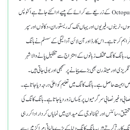
شہرت رکھتا ہے۔سفر کرتے وقت کیش کے بجائے Octopus Card کے زریعے سے کرائے کے پیسے ادا کئے جاتے ہے اکٹوپس
 بسوں، ٹرینوں، فیریوں اور یہاں تک کہ ریستوران، دکانوں اور سپر
فراہم کرتا ہے۔ اس کارڈ اور آن لائن آدائیگی کے سسٹم نے ہانگ
ہیں۔ہانگ کانگ مختلف زبانوں کے امتزاج سے تشکیل پانے والا شہر
گریزی اور مینڈرن بھی بڑے پیمانے پر سمجھی اور بولی جاتی ہیں۔
اص اہمیت حاصل ہے۔ہانگ کانگ میں تعلیم کو اعلیٰ درجہ دیا جاتا ہے۔
ابی و غیر نصابی سرگرمیوں پر یکساں زور دیا جاتا ہے۔ ہانگ کانگ کی
ور تحقیق، سائنس اور ٹیکنالوجی کے میدان میں نمایاں کردار ادا کر رہی
گ کانگ کا رخ کرتے ہیں۔ہانگ کانگ دنیاکے بڑے مالیاتی مراکز میں سے