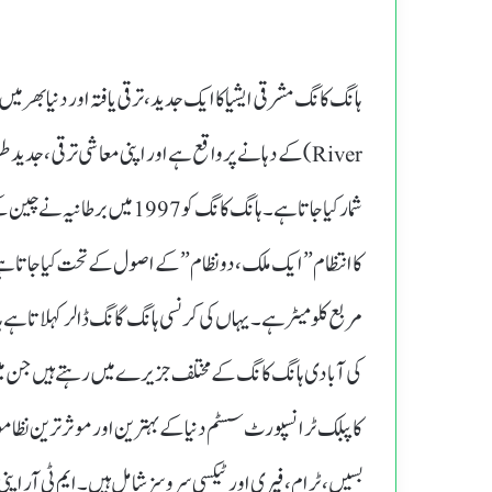
River) کے دہانے پر واقع ہے اور اپنی معاشی ترقی، جد
کی آبادی ہانگ کانگ کے مختلف جزیرے میں رہتے ہیں جن میں 
بسیں، ٹرام، فیری اور ٹیکسی سروسز شامل ہیں۔ ایم ٹی آر اپنی