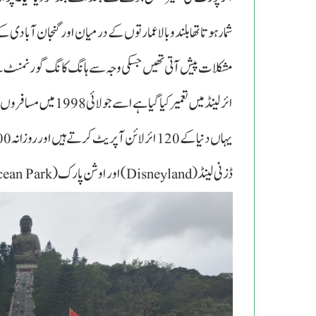
شمار ہوتا تھا بلند و بالا عمارتوں کے درمیان اور گنجان آ
مشکلات پیش آتی تھیں جسکی وجہ سے ہانگ کانگ گورنمنٹ نے نیا 
ائرلینڈ میں تعمیر کی
یہاں دنیا کے 120ائر لائن آپریٹ کرتے ہیں اور روزانہ 1100سو کے قریب فلائیٹ ہوتی ہیں۔
ڈزنی لینڈ (Disneyland) اور اوشن پارک (Ocean Park): مشہورپارک جو بچوں اور بڑوں دونوں کے