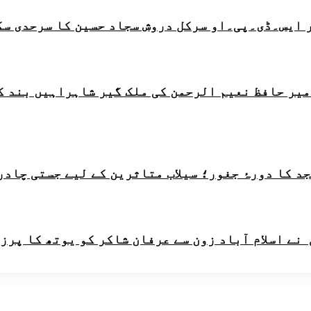
 ایس۔ڈی۔پی۔او سرکل دروش سجاد حسین کا سرحدی سک
امیر حافظ نعیم الرحمن کی ملک گیر شاہراہیں بند ک
 کا دورۂ جغور؛ سیلاب متاثرین کے لیے جستی چادرو
ے اسلام آباد زون سے عرفان شاکر کو یوتھ کا پرز