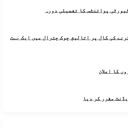
یورٹی پوائنٹس کا تفصیلی دورہ
رنے کی کال پر اتالیق چوک چترال میں ایک بہت
ں کا اعلان
یڈنٹ مقرر کر دیا