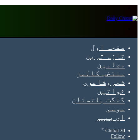
Menu
Search
for
صفحہ اول
تازہ ترین
مضامین
منتخب کالمز
شعروشاعری
خواتین
گلگت بلتستان
موسم
ای پیپر
℃
Chitral
30
Follow