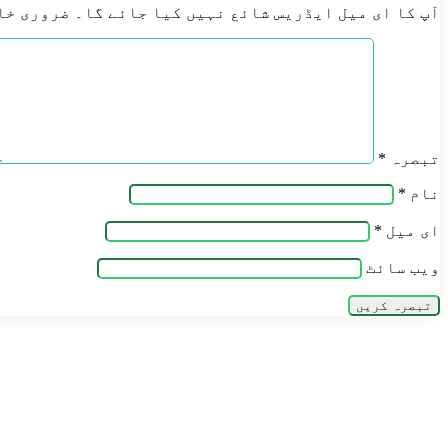
آپ کا ای میل ایڈریس شائع نہیں کیا جائے گا۔
ضروری خا
تبصرہ
*
نام
*
ای میل
*
ویب‌ سائٹ