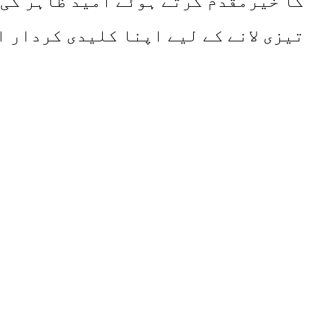
کا خیرمقدم کرتے ہوئے امید ظاہر کی 
تیزی لانے کے لیے اپنا کلیدی کردار ا