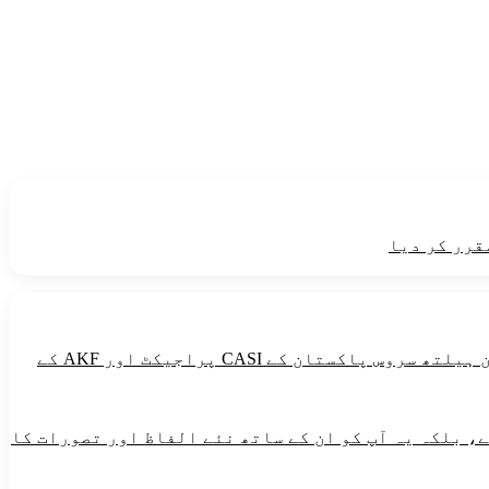
قرر کر دیا
طاقت دینے والی خوراک میں گندم ،مکئی ،چاول،میٹھی چیزین ،آلو،تیل اورگھی شامل ہیں۔یہ پیغام آغاخان ہیلتھ سروس پاکستان کے CASI پراجیکٹ اور AKF کے
، بلکہ یہ آپ کو ان کے ساتھ نئے الفاظ اور تصورات کا