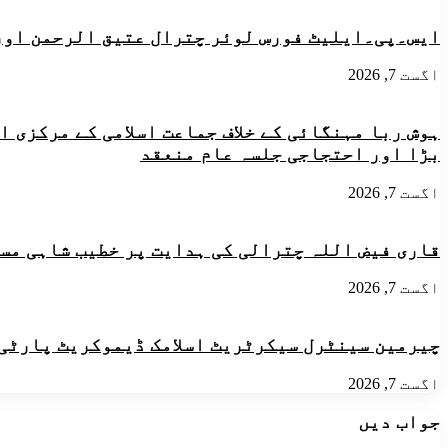
مکمل،
پولیو
سید
مہم
ایس۔پی۔ایلیٹ فورس لوئر چترال عتیق الرحمن اور
المومنین
کا
بلامقابلہ
آغاز،
صدر
اگست 7, 2026
سکیورٹی
منتخب
کے
سخت
ہوش ربا مہنگائی کے خلاف جماعت اسلامی کے مرکزی 
انتظامات
بڑا اور احتجاجی جلسہ عام منعقد
اگست 7, 2026
قاری فیض اللہ چترالی کی ہدایت پر خطیب شاہی مسجد
اگست 7, 2026
چیرمین سینٹرل سیکرٹریٹ اسلامک ڈیموکریٹ پارٹی ن
اگست 7, 2026
جواب دیں