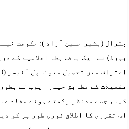
​چترال (بشیر حسین آزاد ): حکومت خی
بورڈ) نے ایک باضابطہ اعلامیے کے ذر
اعتراف میں تحصیل میونسپل آفیسر (TMO) دروش کا اضافی چارج تفویض کر دیا ہے۔
​تفصیلات کے مطابق حیدر ایوب نے بطو
کیا، جسے مدنظر رکھتے ہوئے مفاد عام
اس تقرری کا اطلاق فوری طور پر کر دی