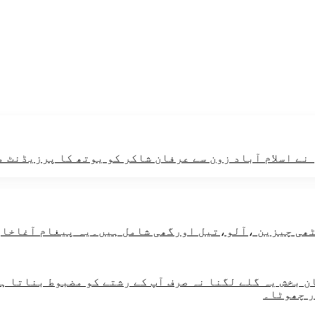
ے اسلام آباد زون سے عرفان شاکر کو یوتھ کا پرزیڈنٹ م
 بخش یہ گلے لگنا نہ صرف آپ کے رشتے کو مضبوط بناتا ہے
ر چھوٹا۔