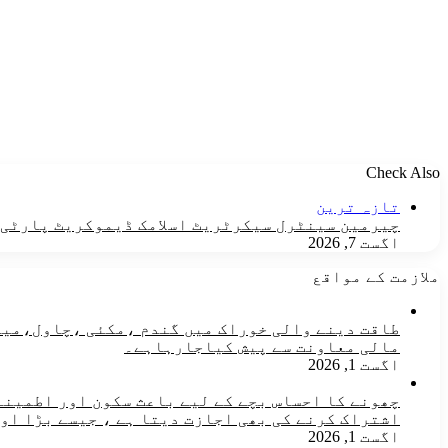
Check Also
Close
تازہ ترین
چیرمین سینٹرل سیکرٹریٹ اسلامک ڈیموکریٹ پارٹی ن
اگست 7, 2026
ملازمت کے مواقع
مالی معاونت سے پیش کیاجارہاہے۔
اگست 1, 2026
چھونے کا احساس بچے کے لیے باعث سکون اور اطمینان
اشتراک کرنے کی بھی اجازت دیتا ہے ، جیسے بڑا او
اگست 1, 2026