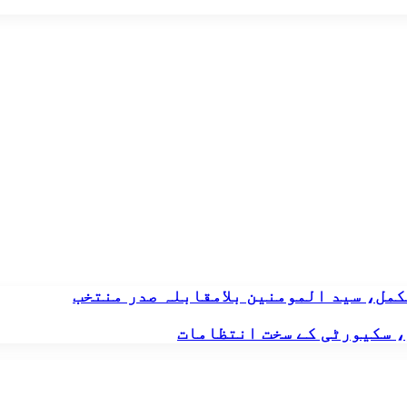
مل، سید المومنین بلامقابلہ صدر منتخب
، سکیورٹی کے سخت انتظامات