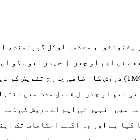
بر پختونخوا، محکمہ لوکل گورنمنٹ، ا
یعے ٹی ایم او چترال حیدر ایوب کو ان
ر ٹی ایم او چترال قلیل مدت میں انتہ
ہ میں انہیں ٹی ایم اے دروش کی ذمہ 
ا گیا ہے اور وہ اگلے احکامات تک اپ