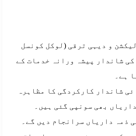
لیکشن و دیہی ترقی (لوکل کونسل
 کی شاندار پیشہ ورانہ خدمات کے
ائی شاندار کارکردگی کا مظاہرہ
داریاں بھی سونپی گئی ہیں۔
نی ذمہ داریاں سرانجام دیں گے۔