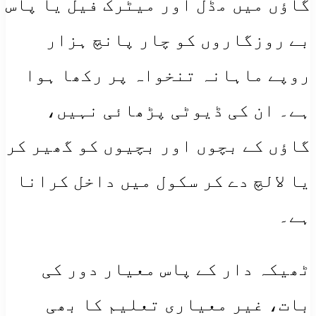
گاؤں میں مڈل اور میٹرک فیل یا پاس
بے روزگاروں کو چار پانچ ہزار
روپے ماہانہ تنخواہ پر رکھا ہوا
ہے۔ ان کی ڈیوٹی پڑھائی نہیں،
گاؤں کے بچوں اور بچیوں کو گھیر کر
یا لالچ دے کر سکول میں داخل کرانا
ہے۔
ٹھیکہ دار کے پاس معیار دور کی
بات، غیر معیاری تعلیم کا بھی