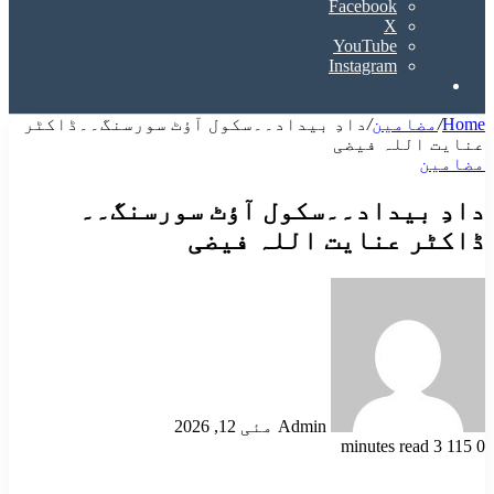
Facebook
X
YouTube
Instagram
Search
for
Home
/
مضامین
/
دادِ بیداد۔۔سکول آؤٹ سورسنگ۔۔ڈاکٹر
عنایت اللہ فیضی
مضامین
دادِ بیداد۔۔سکول آؤٹ سورسنگ۔۔
ڈاکٹر عنایت اللہ فیضی
Send
an
email
Admin
مئی 12, 2026
3 minutes read
115
0