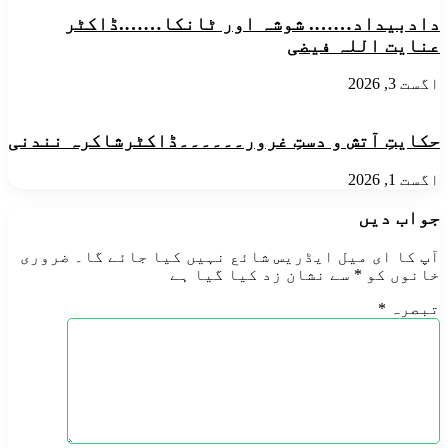
دادبیداد…….​ شوشہ اور ٹانکا…….ڈاکٹر
عنایت اللہ فیضی
اگست 3, 2026
حکایتِ آتش و دستِ غرور۔۔۔۔۔۔ڈاکٹرشاکرہ نندنی
اگست 1, 2026
جواب دیں
آپ کا ای میل ایڈریس شائع نہیں کیا جائے گا۔
ضروری
خانوں کو
*
سے نشان زد کیا گیا ہے
تبصرہ
*