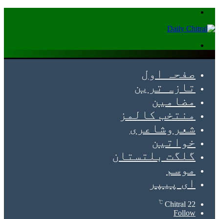
Menu
Search
for
صفحہ اول
تازہ ترین
مضامین
منتخب کالمز
شعروشاعری
خواتین
گلگت بلتستان
موسم
ای پیپر
℃
Chitral
22
Follow