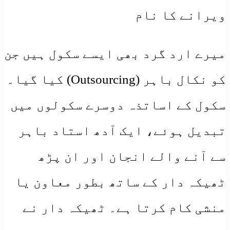
ویرانے کا نام
میرے ارد گرد بھی ایسے سکول ہیں جن
کو نکال باہر (Outsourcing) کیا گیا۔
سکول کے اساتذہ دوسرے سکولوں میں
تبدیل ہوئے، ایک آدھ استاد باہر
سے آنے والے انجان اور ان پڑھ
ٹھیکہ دار کے ساتھ بطور معاون یا
منشی کام کرتا ہے۔ ٹھیکہ دار نے