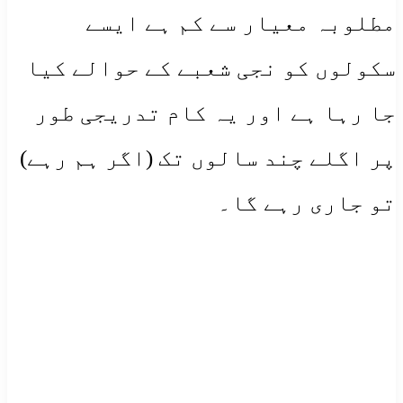
مطلوبہ معیار سے کم ہے ایسے
سکولوں کو نجی شعبے کے حوالے کیا
جا رہا ہے اور یہ کام تدریجی طور
پر اگلے چند سالوں تک (اگر ہم رہے)
تو جاری رہے گا۔