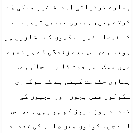
ہمارے ترقیاتی اہداف غیر ملکی طے
کرتے ہیں، ہماری سماجی ترجیحات
کا فیصلہ غیر ملکیوں کے اشاروں پر
ہوتا ہے، اس لیے زندگی کے ہر شعبے
میں ملک اور قوم کا برا حال ہے۔
ہماری حکومت کہتی ہے کہ سرکاری
سکولوں میں بچوں اور بچیوں کی
تعداد روز بروز کم ہو رہی ہے، اس
لیے جن سکولوں میں طلبہ کی تعداد