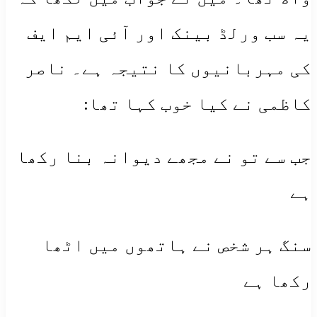
یہ سب ورلڈ بینک اور آئی ایم ایف
کی مہربانیوں کا نتیجہ ہے۔ ناصر
کاظمی نے کیا خوب کہا تھا:
جب سے تو نے مجھے دیوانہ بنا رکھا
ہے
سنگ ہر شخص نے ہاتھوں میں اٹھا
رکھا ہے