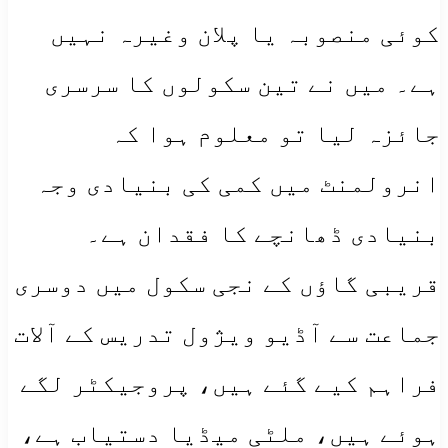
کوئی منصوبہ یا پلان وغیرہ نہیں
ہے۔ میں نے تین سکولوں کا سرسری
جائزہ لیا تو معلوم ہوا کہ
انرولمنٹ میں کمی کی بنیادی وجہ
بنیادی ڈھانچے کا فقدان ہے۔
قریبی گاؤں کے نجی سکول میں دوسری
جماعت سے آڈیو ویژول تدریس کے آلات
فراہم کیے گئے ہیں، پروجیکٹر لگے
ہوئے ہیں، ملٹی میڈیا دستیاب ہے،