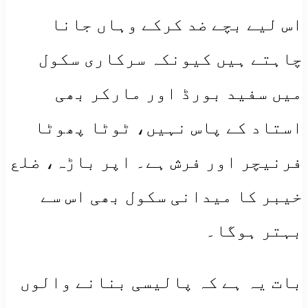
اس لیے بچے ضد کرکے وہاں جانا
چاہتے ہیں کیونکہ سرکاری سکول
میں سفید بورڈ اور مارکر بھی
استاد کے پاس نہیں، ٹوٹا پھوٹا
فرنیچر اور فرش ہے۔ اپر باڑہ، ضلع
خیبر کا میدانی سکول بھی اس سے
بہتر ہوگا۔
بات یہ ہے کہ پالیسی بنانے والوں