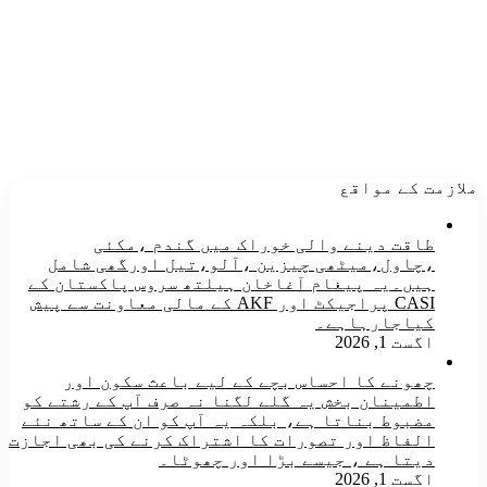
ملازمت کے مواقع
طاقت دینے والی خوراک میں گندم ،مکئی
،چاول،میٹھی چیزین ،آلو،تیل اورگھی شامل
ہیں۔یہ پیغام آغاخان ہیلتھ سروس پاکستان کے
CASI پراجیکٹ اور AKF کے مالی معاونت سے پیش
کیاجارہاہے۔
اگست 1, 2026
چھونے کا احساس بچے کے لیے باعث سکون اور
اطمینان بخش یہ گلے لگنا نہ صرف آپ کے رشتے کو
مضبوط بناتا ہے، بلکہ یہ آپ کو ان کے ساتھ نئے
الفاظ اور تصورات کا اشتراک کرنے کی بھی اجازت
دیتا ہے ، جیسے بڑا اور چھوٹا۔
اگست 1, 2026