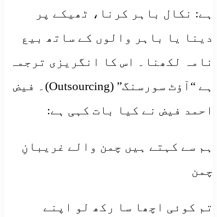
ہے: نکال باہر کرنا، ٹھیکے پر
دینا یا باہر والوں کے ساتھ بیع
نامہ لکھنا۔ اس کا انگریزی ترجمہ
ہے “آؤٹ سورسنگ” (Outsourcing)۔ فیض
احمد فیض نے کیا بات کہی ہے:
ہم سے کہتے ہیں چمن والے غریبانِ
چمن
تم کوئی اچھا سا رکھ لو اپنے