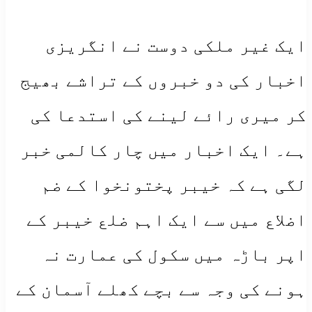
ایک غیر ملکی دوست نے انگریزی
اخبار کی دو خبروں کے تراشے بھیج
کر میری رائے لینے کی استدعا کی
ہے۔ ایک اخبار میں چار کالمی خبر
لگی ہے کہ خیبر پختونخوا کے ضم
اضلاع میں سے ایک اہم ضلع خیبر کے
اپر باڑہ میں سکول کی عمارت نہ
ہونے کی وجہ سے بچے کھلے آسمان کے