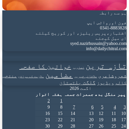
ہم سے رابطہ
فون اورواٹس ایپ
0341-8883828
اشتہار،پریس ریلیز، اور کوریج کیلئے
ای میل کیجئے
syed.nazirhussain@yahoo.com
info@dailychitral.com
تازہ ترین
خواتین کا صفحہ
تصاویر
مضامین
شعروشاعری
منتخب
علاقائی خبریں
ملازمت کے مواقع
گلگت بلتستان
کالم
ویڈیوز
اگست 2026
پیر
منگل
بدھ
جمعرات
جمعہ
ہفتہ
اتوار
2
1
9
8
7
6
5
4
3
16
15
14
13
12
11
10
23
22
21
20
19
18
17
30
29
28
27
26
25
24