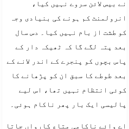
نے بیس لائن سروے نہیں کیا،
انرولمنٹ کم ہونے کی بنیادی وجہ
کو طشت از بام نہیں کیا۔ دس سال
بعد پتہ لگے گا کہ ٹھیکہ دار کے
پاس بچوں کو پنجرے کے اندر لانے کے
بعد طوطے کا سبق ان کو پڑھانے کا
کوئی انتظام نہیں تھا، اس لیے
پالیسی ایک بار پھر ناکام ہوئی۔
اے وائے ناکامی متاعِ کارواں جاتا