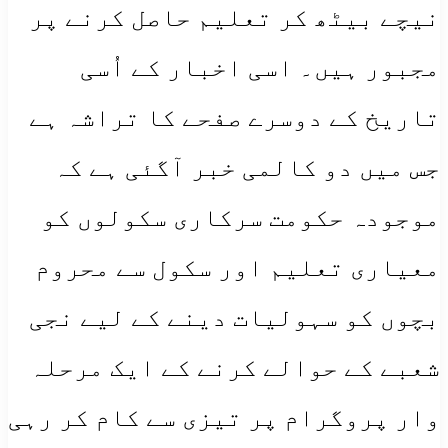
نیچے بیٹھ کر تعلیم حاصل کرنے پر
مجبور ہیں۔ اسی اخبار کے اُسی
تاریخ کے دوسرے صفحے کا تراشہ ہے
جس میں دو کالمی خبر آگئی ہے کہ
موجودہ حکومت سرکاری سکولوں کو
معیاری تعلیم اور سکول سے محروم
بچوں کو سہولیات دینے کے لیے نجی
شعبے کے حوالے کرنے کے ایک مرحلہ
وار پروگرام پر تیزی سے کام کر رہی