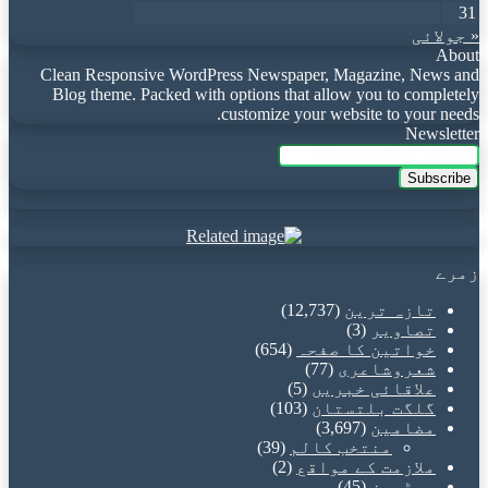
31
« جولائی
About
Clean Responsive WordPress Newspaper, Magazine, News and
Blog theme. Packed with options that allow you to completely
customize your website to your needs.
Newsletter
Enter
your
Email
address
زمرے
تازہ ترین
(12,737)
تصاویر
(3)
خواتین کا صفحہ
(654)
شعروشاعری
(77)
علاقائی خبریں
(5)
گلگت بلتستان
(103)
مضامین
(3,697)
منتخب کالم
(39)
ملازمت کے مواقع
(2)
ویڈیوز
(45)