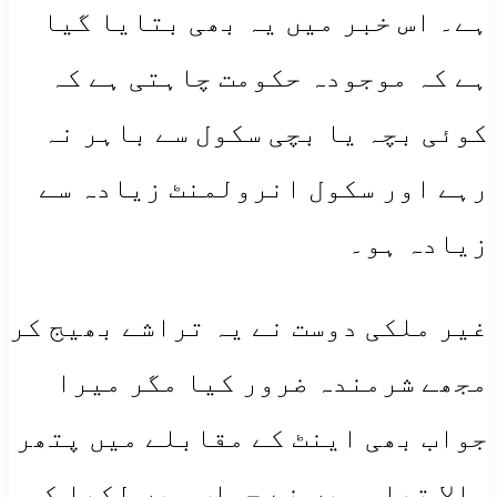
ہے۔ اس خبر میں یہ بھی بتایا گیا
ہے کہ موجودہ حکومت چاہتی ہے کہ
کوئی بچہ یا بچی سکول سے باہر نہ
رہے اور سکول انرولمنٹ زیادہ سے
زیادہ ہو۔
غیر ملکی دوست نے یہ تراشے بھیج کر
مجھے شرمندہ ضرور کیا مگر میرا
جواب بھی اینٹ کے مقابلے میں پتھر
والا تھا۔ میں نے جواب میں لکھا کہ