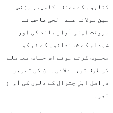
کتابوں کے مصنف۔ کامیاب بزنس
مین مولانا عبد الحی صاحب نے
بروقت اپنی آواز بلند کی اور
شہداء کے خاندانوں کے غم کو
محسوس کرتے ہوئے اس حساس معاملے
کی طرف توجہ دلائی۔ ان کی تحریر
دراصل اہلِ چترال کے دلوں کی آواز
تھی۔