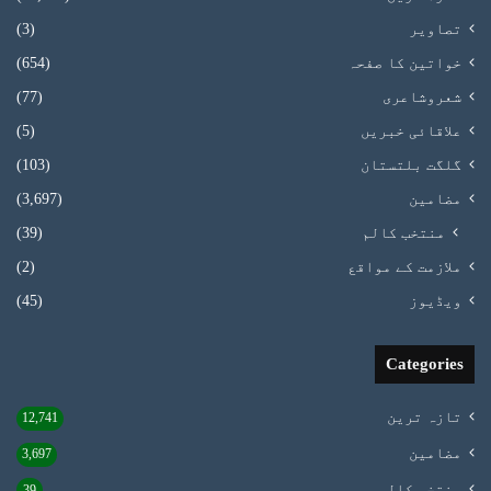
تصاویر
(3)
خواتین کا صفحہ
(654)
شعروشاعری
(77)
علاقائی خبریں
(5)
گلگت بلتستان
(103)
مضامین
(3,697)
منتخب کالم
(39)
ملازمت کے مواقع
(2)
ویڈیوز
(45)
Categories
تازہ ترین
12,741
مضامین
3,697
منتخب کالم
39