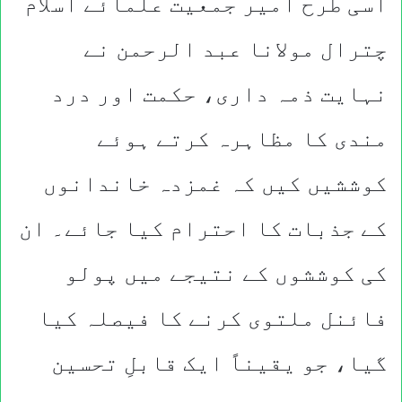
اسی طرح امیر جمعیت علمائے اسلام
چترال مولانا عبد الرحمن نے
نہایت ذمہ داری، حکمت اور درد
مندی کا مظاہرہ کرتے ہوئے
کوششیں کیں کہ غمزدہ خاندانوں
کے جذبات کا احترام کیا جائے۔ ان
کی کوششوں کے نتیجے میں پولو
فائنل ملتوی کرنے کا فیصلہ کیا
گیا، جو یقیناً ایک قابلِ تحسین