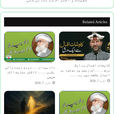
سے
منائی
گئی
Related Articles
کاوشات اقبال سے ایک
​دادبیداد……دودھ دینے والی
ورق۔……اس زمین پر موجود ہر
بکری…….. ڈاکٹر عنایت اللہ
انسان مشقت میں ہے۔۔….
فیضی
اگست 7, 2026
اگست 7, 2026