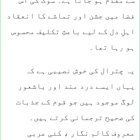
سے مقدم ہو جاتا ہے۔ سوگ کی اس
فضا میں جشن اور تماشے کا انعقاد
اہلِ دل کے لیے باعثِ تکلیف محسوس
ہو رہا تھا۔
یہ چترال کی خوش نصیبی ہے کہ
یہاں ایسے درد مند اور باشعور
لوگ موجود ہیں جو قوم کے جذبات
کی صحیح ترجمانی کرتے ہیں۔
معروف کالم نگار ، کئی عربی