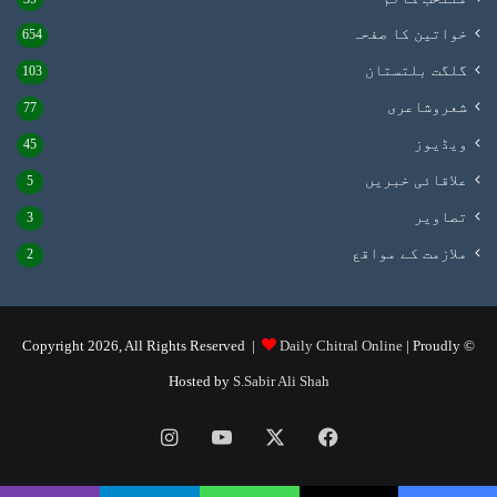
خواتین کا صفحہ
654
گلگت بلتستان
103
شعروشاعری
77
ویڈیوز
45
علاقائی خبریں
5
تصاویر
3
ملازمت کے مواقع
2
Daily Chitral Online
| Proudly
© Copyright 2026, All Rights Reserved |
Hosted by
S.Sabir Ali Shah
Instagram
YouTube
Facebook
X