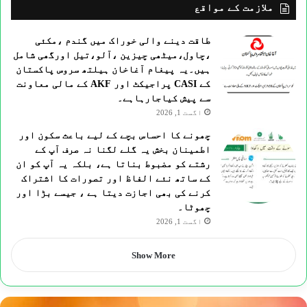
ملازمت کے مواقع
طاقت دینے والی خوراک میں گندم ،مکئی
،چاول،میٹھی چیزین ،آلو،تیل اورگھی شامل
ہیں۔یہ پیغام آغاخان ہیلتھ سروس پاکستان
کے CASI پراجیکٹ اور AKF کے مالی معاونت
سے پیش کیاجارہاہے۔
اگست 1, 2026
چھونے کا احساس بچے کے لیے باعث سکون اور
اطمینان بخش یہ گلے لگنا نہ صرف آپ کے
رشتے کو مضبوط بناتا ہے، بلکہ یہ آپ کو ان
کے ساتھ نئے الفاظ اور تصورات کا اشتراک
کرنے کی بھی اجازت دیتا ہے ، جیسے بڑا اور
چھوٹا۔
اگست 1, 2026
Show More