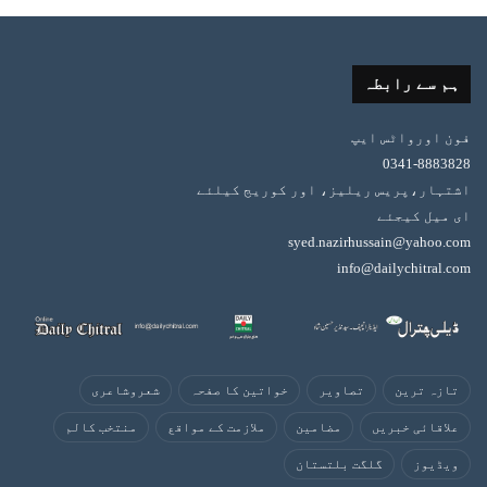
ہم سے رابطہ
فون اورواٹس ایپ
0341-8883828
اشتہار،پریس ریلیز، اور کوریج کیلئے
ای میل کیجئے
syed.nazirhussain@yahoo.com
info@dailychitral.com
تازہ ترین
تصاویر
خواتین کا صفحہ
شعروشاعری
علاقائی خبریں
مضامین
ملازمت کے مواقع
منتخب کالم
ویڈیوز
گلگت بلتستان