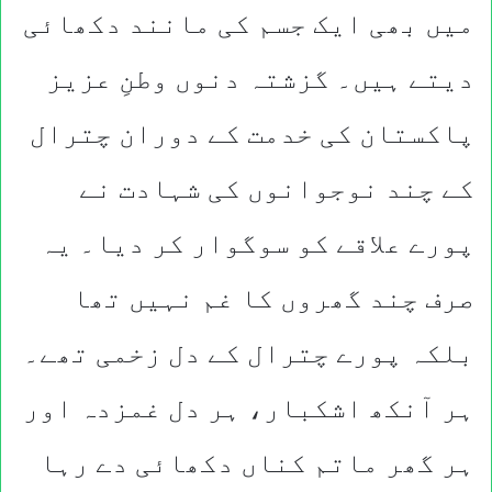
میں بھی ایک جسم کی مانند دکھائی
دیتے ہیں۔ گزشتہ دنوں وطنِ عزیز
پاکستان کی خدمت کے دوران چترال
کے چند نوجوانوں کی شہادت نے
پورے علاقے کو سوگوار کر دیا۔ یہ
صرف چند گھروں کا غم نہیں تھا
بلکہ پورے چترال کے دل زخمی تھے۔
ہر آنکھ اشکبار، ہر دل غمزدہ اور
ہر گھر ماتم کناں دکھائی دے رہا