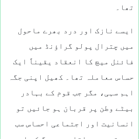
تھا۔
ایسے نازک اور درد بھرے ماحول
میں چترال پولو گراؤنڈ میں
فائنل میچ کا انعقاد یقیناً ایک
حساس معاملہ تھا۔ کھیل اپنی جگہ
اہم سہی، مگر جب قوم کے بہادر
بیٹے وطن پر قربان ہو جائیں تو
انسانیت اور اجتماعی احساس سب