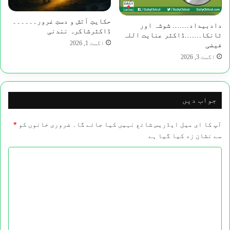
حکایتِ آتش و دستِ غرور۔۔۔۔۔۔
دادبیداد…….​ شوشہ اور
ڈاکٹرشاکرہ نندنی
ٹانکا…….ڈاکٹر عنایت اللہ
اگست 1, 2026
فیضی
اگست 3, 2026
جواب دیں
آپ کا ای میل ایڈریس شائع نہیں کیا جائے گا۔
ضروری خانوں کو
*
سے نشان زد کیا گیا ہے
ت
ب
ص
ر
ہ