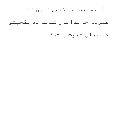
الرحمن،صاحب کا،جنہوں نے
غمزدہ خاندانوں کے ساتھ یکجہتی
کا عملی ثبوت پیش کیا۔