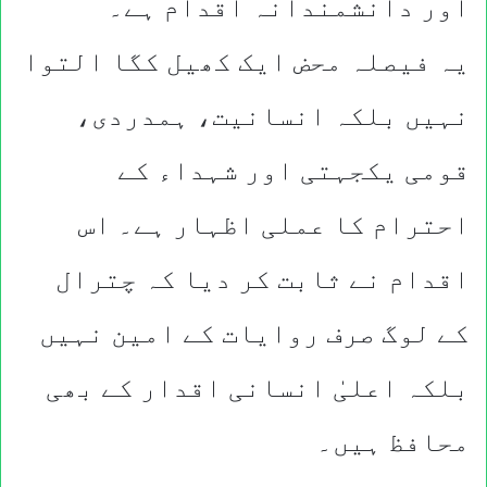
اور دانشمندانہ اقدام ہے۔
یہ فیصلہ محض ایک کھیل کگا التوا
نہیں بلکہ انسانیت، ہمدردی،
قومی یکجہتی اور شہداء کے
احترام کا عملی اظہار ہے۔ اس
اقدام نے ثابت کر دیا کہ چترال
کے لوگ صرف روایات کے امین نہیں
بلکہ اعلیٰ انسانی اقدار کے بھی
محافظ ہیں۔