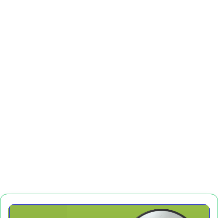
دادبیدار..بے