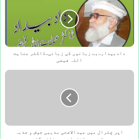
زبانوں
کی
زبانی..ڈاکٹر
عنایت
اللہ
فیضی
دادبیدار..بے زبانوں کی زبانی..ڈاکٹر عنایت
اللہ فیضی
اپر
چترال
میں
عیدالاضحی
مذہبی
جوش
و
جذبہ
عقیدت
و
اپر چترال میں عیدالاضحی مذہبی جوش و جذبہ
اخترام
عقیدت و اخترام سے منائی گئی