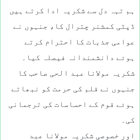
ہم تہہ دل سے شکریہ ادا کرتے ہیں
ڈپٹی کمشنر چترال کا، جنہوں نے
عوامی جذبات کا احترام کرتے
ہوئے دانشمندانہ فیصلہ کیا۔
شکریہ مولانا عبد الحی صاحب کا
جنہوں نے قلم کی حرمت کو نبھاتے
ہوئے قوم کے احساسات کی ترجمانی
کی۔
اور خصوصی شکریہ مولانا عبد