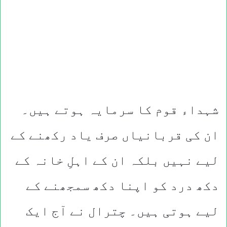
شہداء قوم کا سرمایہ ہوتے ہیں۔
ان کی قربانیاں صرف یاد رکھنے کے
لیے نہیں بلکہ ان کے اہلِ خانہ کے
دکھ درد کو اپنا دکھ سمجھنے کے
لیے ہوتی ہیں۔ چترال نے آج ایک