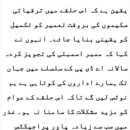
یقین ہے کہ اس حلقے میں ترقیاتی
سکیموں کی بروقت تعمیر کو تکمیل
کو یقینی بنایا جائے۔ انہوں نے
کہا کہ ممبر اسمبلی کی تجویز کردہ
سالانہ اے ڈی پی کے سلسلے میں جہاں
تک ہمارے اداروں کی کوتاہی ہے ہم
نوٹس لیں گے تاکہ اس حلقے کے عوام
کو مزید مشکلات کا سامنا نہ ہو۔ غذر
میں سب سے زیادہ پاور پراجیکٹس