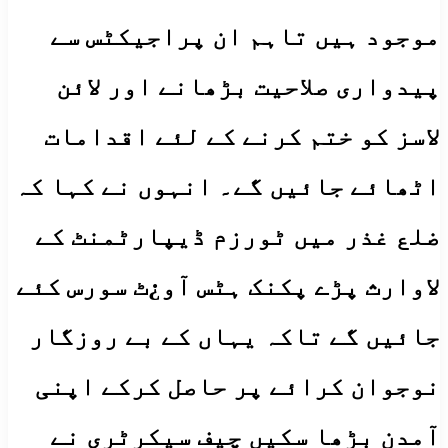
موجود ہیں تاہم ان پراجیکٹس سے
پیدواری صلاحیت بڑھانے اور لائن
لاسز کو ختم کرنے کے لئے اقدامات
اٹھائے جائیں گے۔ انہوں نے کہا کہ
ضلع غذر میں ٹورزم ڈیپارٹمنٹ کے
لاوارث پڑے پکنک ہٹس آو¿ٹ سورس کئے
جائیں گے تاکہ یہاں کے بے روزگار
نوجوان کرائے پر حاصل کرکے اپنی
آمدن بڑھا سکیں چیف سیکرٹری نے