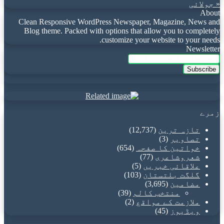
« جولائی
About
Clean Responsive WordPress Newspaper, Magazine, News and
Blog theme. Packed with options that allow you to completely
customize your website to your needs.
Newsletter
Enter
your
Email
address
زمرے
تازہ ترین
(12,737)
تصاویر
(3)
خواتین کا صفحہ
(654)
شعروشاعری
(77)
علاقائی خبریں
(5)
گلگت بلتستان
(103)
مضامین
(3,695)
منتخب کالم
(39)
ملازمت کے مواقع
(2)
ویڈیوز
(45)