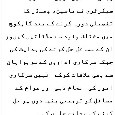
سیکرٹری نے یاسین، پھنڈر کا
تفصیلی دورہ کرنے کے بعد گاہکوچ
میں مختلف وفود سے ملاقاتیں کیںور
ان کے مسائل حل کرنے کی ہدایت کی
جبکہ سرکاری اداروں کے سربراہان
سے بھی ملاقات کرکے انہیں سرکاری
امور کی انجام دہی اور عوام کے
مسائل کو ترجیحی بنیادوں پر حل
کرنے کی ہدایت جاری کی۔