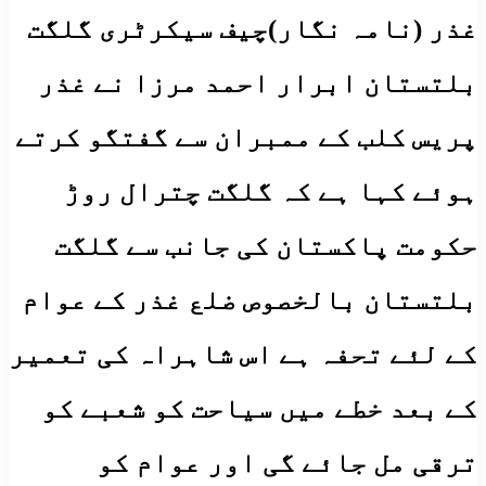
غذر (نامہ نگار)چیف سیکرٹری گلگت
بلتستان ابرار احمد مرزا نے غذر
پریس کلب کے ممبران سے گفتگو کرتے
ہوئے کہا ہے کہ گلگت چترال روڑ
حکومت پاکستان کی جانب سے گلگت
بلتستان بالخصوص ضلع غذر کے عوام
کے لئے تحفہ ہے اس شاہراہ کی تعمیر
کے بعد خطے میں سیاحت کو شعبے کو
ترقی مل جائے گی اور عوام کو