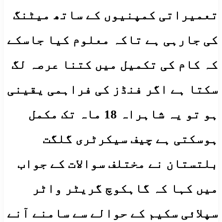
تعمیراتی کمپنیوں کے ساتھ میٹنگ
کی جارہی ہے تاکہ معلوم کیا جاسکے
کہ کام کی تکمیل میں کتنا عرصہ لگ
سکتا ہے اگر فنڈز کی فراہمی یقینی
ہو تو یہ شاہراہ 18 ماہ تک مکمل
ہوسکتی ہے چیف سیکرٹری گلگت
بلتستان نے مختلف سوالات کے جواب
میں کہا کہ گاہکوچ گریٹر واٹر
سپلائی سکیم کے حوالے سے سامنے آنے