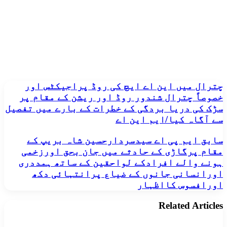
چترال
چترال میں این اے ایچ کی روڈ پراجیکٹس اور
میں
خصوصاً چترال شندور روڈ اور ریشن کے مقام پر
این
سڑک کی دریا بردگی کے خطرات کے بارے میں تفصیل
اے
سے آگاہ کیا/ایم این اے
ایچ
کی
سابق
سابق ایم پی اے سیدسردارحسین شاہ بریپ کے
روڈ
ایم
پراجیکٹس
مقام پرگاڑی کے حادثے میں جان بحق اورزخمی
پی
اور
ہونے والے افرادکے لواحقین کے ساتھ ہمددری
اے
خصوصاً
اورانسانی جانوں کے ضیاع پرانتہائی دکھ
سیدسردارحسین
چترال
اورافسوس کااظہار
شاہ
شندور
بریپ
روڈ
کے
اور
Related Articles
مقام
ریشن
پرگاڑی
کے