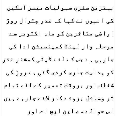
بہترین سفری سہولیات میسر آسکیں
گی انہوں نے کہا کہ غذر چترال روڑ
اراضی متاثرین کو ماہ اکتوبر سے
مرحلہ وار لینڈ کمپنسیشن ادا کی
جارہی ہے جس کے لئے ڈپٹی کمشنر غذر
کو ہدایت جاری کردی گئی ہے روڑ کی
شفاف اور بروقت تعمیر کے لئے تمام
تر وسائل بروئے کار لائے جارہے ہیں
اس حوالے سے این ایچ اے اور