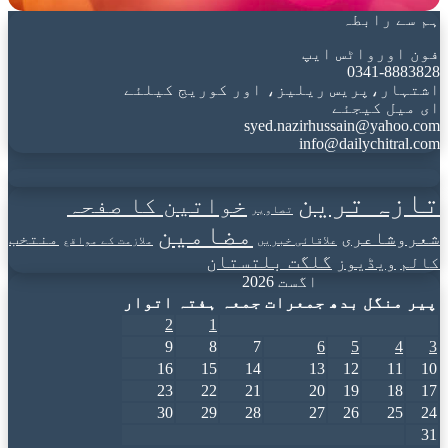
ہم سے رابطہ
فون اورواٹس ایپ
0341-8883828
اشتہار،پریس ریلیز، اور کوریج کیلئے
ای میل کیجئے
syed.nazirhussain@yahoo.com
info@dailychitral.com
تازہ ترین
خواتین کا صفحہ
تصاویر
مضامین
شعروشاعری
منتخب
علاقائی خبریں
ملازمت کے مواقع
گلگت بلتستان
کالم
ویڈیوز
اگست 2026
پیر
منگل
بدھ
جمعرات
جمعہ
ہفتہ
اتوار
2
1
9
8
7
6
5
4
3
16
15
14
13
12
11
10
23
22
21
20
19
18
17
30
29
28
27
26
25
24
31