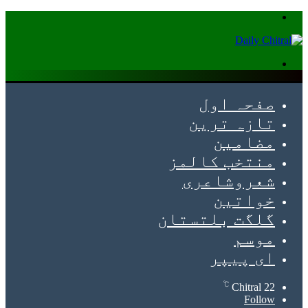
Menu
Search
for
صفحہ اول
تازہ ترین
مضامین
منتخب کالمز
شعروشاعری
خواتین
گلگت بلتستان
موسم
ای پیپر
℃
Chitral
22
Follow