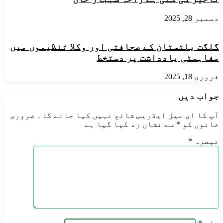
دسمبر 28, 2025
گلگت بلتستان کے صحافتی اور وکلا تنظیموں میں
مفاہمتی یادداشت پر دستخط
فروری 18, 2025
جواب دیں
آپ کا ای میل ایڈریس شائع نہیں کیا جائے گا۔
ضروری
خانوں کو
*
سے نشان زد کیا گیا ہے
تبصرہ
*