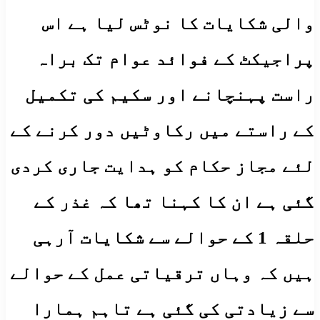
والی شکایات کا نوٹس لیا ہے اس
پراجیکٹ کے فوائد عوام تک براہ
راست پہنچانے اور سکیم کی تکمیل
کے راستے میں رکاوٹیں دور کرنے کے
لئے مجاز حکام کو ہدایت جاری کردی
گئی ہے ان کا کہنا تھا کہ غذر کے
حلقہ 1 کے حوالے سے شکایات آرہی
ہیں کہ وہاں ترقیاتی عمل کے حوالے
سے زیادتی کی گئی ہے تاہم ہمارا