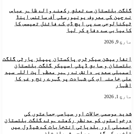
کے
مقام
حادثے
پر
گلگت بلتستان سے تعلق رکھنے والے ظاہر عباس
میں
سڑک
نے چین کی معروف یونیورسٹی آف سائنس اینڈ
جان
کی
ٹیکنالوجی سے پی ایچ ڈی کے فائنل تھیسس کا
بحق
دریا
اورزخمی
بردگی
کامیابی سے دفاع کر لیا
ہونے
کے
والے
خطرات
مارچ 9, 2026
افرادکے
کے
لواحقین
بارے
کے
میں
انفارمیشن سیکرٹری پاکستان پیپلز پارٹی گلگت
ساتھ
تفصیل
بلتستان و سابق ڈپٹی اسپیکر گلگت بلتستان
ہمددری
سے
اسمبلی سعدیہ دانش نے رہبر معظم آیت اللہ سید
اورانسانی
آگاہ
جانوں
کیا/
علی خامنہ ای کی شہادت پر گہرے رنج و غم کا
کے
ایم
اظہار
ضیاع
این
پرانتہائی
اے
مارچ 1, 2026
دکھ
اورافسوس
کااظہار
شدید موسمی حالات اور سیاسی جماعتوں کی
درخواستوں کو مدنظر رکھتے ہوئے گلگت بلتستان
اسمبلی اور بلدیاتی انتخابات کے شیڈول میں
تاخیر کی گئی ہے راجہ شہباز خان