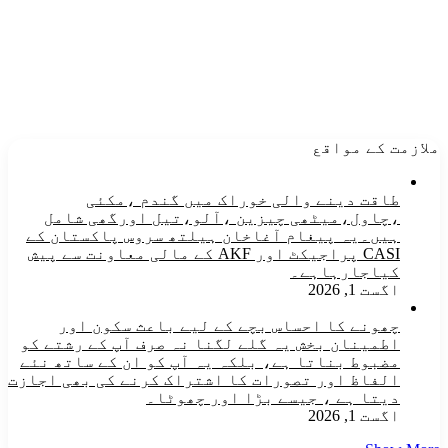
ملازمت کے مواقع
طاقت دینے والی خوراک میں گندم ،مکئی
،چاول،میٹھی چیزین ،آلو،تیل اورگھی شامل
ہیں۔یہ پیغام آغاخان ہیلتھ سروس پاکستان کے
CASI پراجیکٹ اور AKF کے مالی معاونت سے پیش
کیاجارہاہے۔
اگست 1, 2026
چھونے کا احساس بچے کے لیے باعث سکون اور
اطمینان بخش یہ گلے لگنا نہ صرف آپ کے رشتے کو
مضبوط بناتا ہے، بلکہ یہ آپ کو ان کے ساتھ نئے
الفاظ اور تصورات کا اشتراک کرنے کی بھی اجازت
دیتا ہے ، جیسے بڑا اور چھوٹا۔
اگست 1, 2026