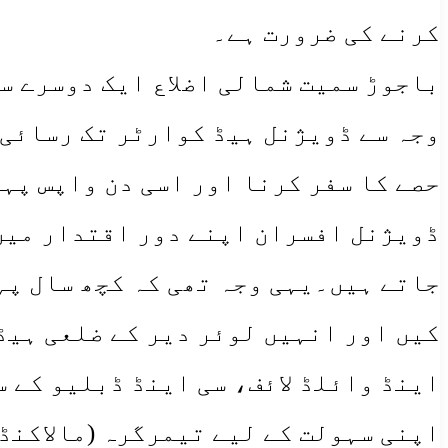
کرنے کی ضرورت ہے۔
باجوڑ سمیت شمالی اضلاع ایک دوسرے س
وجہ سے ڈویژنل ہیڈ کوارٹر تک رسائی 
حصے کا سفر کرنا اور اسی دن واپس پہ
ڈویژنل افسران اپنے دور اقتدار میں 
جاتے ہیں۔یہی وجہ تھی کہ کچھ سال پہ
کیں اور انہیں لوئر دیر کے ضلعی ہی
اینڈ وائلڈ لائف، سی اینڈ ڈبلیو کے
اپنی سہولت کے لیے تیمرگرہ (مالاکنڈ