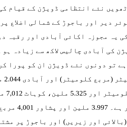
ٹھویں نئے انتظامی ڈویژن کے قیام ک
ئر دیر اور باجوڑ کے شمالی اضلاع پر 
 یہ مجوزہ اکائی آبادی اور رقبہ دو
ژن کی آبادی چالیس لاکھ سے زیادہ ہو 
ے تو دونوں نئے ڈویژن ان کو پورا کر
 (بالائی اور زیریں) اور باجوڑ پر مشت