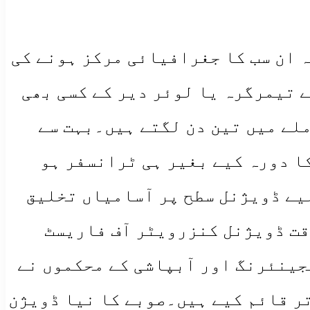
ہ ان سب کا جغرافیائی مرکز ہونے کی
 تیمرگرہ یا لوئر دیر کے کسی بھی
ملے میں تین دن لگتے ہیں۔بہت سے
ا دورہ کیے بغیر ہی ٹرانسفر ہو
لیے ڈویژنل سطح پر آسامیاں تخلیق
قت ڈویژنل کنزرویٹر آف فاریسٹ
جینئرنگ اور آبپاشی کے محکموں نے
تر قائم کیے ہیں۔صوبے کا نیا ڈویژن