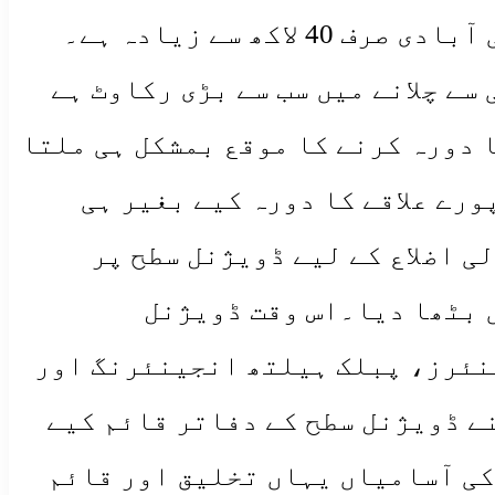
سے چلانے میں سب سے بڑی رکاوٹ ہے
 دورہ کرنے کا موقع بمشکل ہی ملتا
رے علاقے کا دورہ کیے بغیر ہی
ی اضلاع کے لیے ڈویژنل سطح پر
 بٹھا دیا۔اس وقت ڈویژنل
نئرز، پبلک ہیلتھ انجینئرنگ اور
نے ڈویژنل سطح کے دفاتر قائم کیے
کی آسامیاں یہاں تخلیق اور قائم