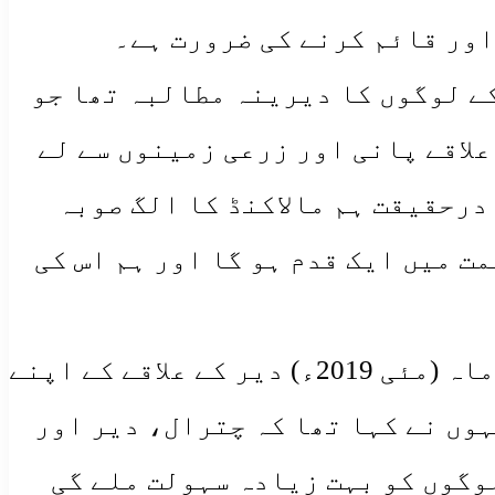
اور قائم کرنے کی ضرورت ہے۔
کے لوگوں کا دیرینہ مطالبہ تھا جو
علاقے پانی اور زرعی زمینوں سے لے
درحقیقت ہم مالاکنڈ کا الگ صوبہ
ت میں ایک قدم ہو گا اور ہم اس کی
تقسیم کا خیال مالاکنڈ ڈویژن کے موجودہ کمشنر ریاض خان محسود نے گزشتہ ماہ (مئی 2019ء) دیر کے علاقے کے اپنے
ہوں نے کہا تھا کہ چترال، دیر اور
وگوں کو بہت زیادہ سہولت ملے گی