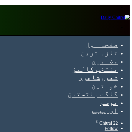
Menu
Search
for
صفحہ اول
تازہ ترین
مضامین
منتخب کالمز
شعروشاعری
خواتین
گلگت بلتستان
موسم
ای پیپر
℃
Chitral
22
Follow