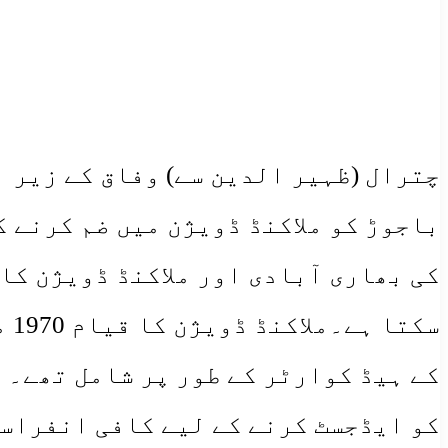
چترال (ظہیر الدین سے) وفاق کے زیر 
سک
کے ہیڈ کوارٹر کے طور پر شامل تھے۔ 
کو ایڈجسٹ کرنے کے لیے کافی انفراس