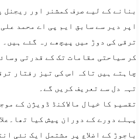
بنانے کے لیے صرف کمشنر اور ریجنل پ
اپر دیر سے سابق ایم پی اے محمد علی
ترقی کی دوڑ میں پیچھے رہ گئے ہیں۔ ا
کر سیاحتی مقامات تک کے قدرتی وسائل
چاہتے ہیں تاکہ اس کی تیز رفتار ترقی
تہہ دل سے تعریف کریں گے۔
پہلے دورے کے دوران پیش کیا تھا۔علاق
باجوڑ کے اضلاع پر مشتمل ایک نئی ان