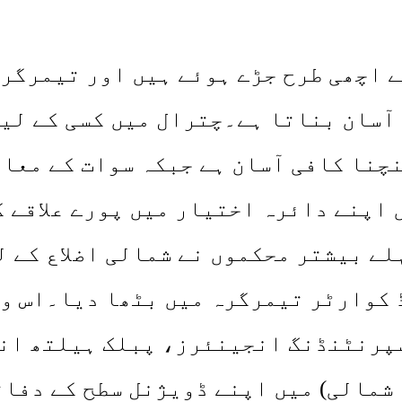
ے اچھی طرح جڑے ہوئے ہیں اور تیمرگر
آسان بناتا ہے۔چترال میں کسی کے لیے
نچنا کافی آسان ہے جبکہ سوات کے معا
اپنے دائرہ اختیار میں پورے علاقے ک
لے بیشتر محکموں نے شمالی اضلاع کے 
ڈ کوارٹر تیمرگرہ میں بٹھا دیا۔اس و
 سپرنٹنڈنگ انجینئرز، پبلک ہیلتھ ان
 شمالی) میں اپنے ڈویژنل سطح کے دفا