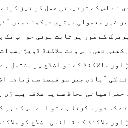
 نے اس کے ترقیاتی عمل کو تیز کرنے 
یں غیر معمولی بہتری دیکھنے میں آئ
ریرک کے طور پر ثابت ہوئی جو اب تک 
 رکھتی تھی۔اس وقت ملاکنڈ ڈویژن سوا
ور مالاکنڈ کے نو اضلاع پر مشتمل ہے
جغرافیائی لحاظ سے یہ علاقہ پہاڑی ہ
ے کا دورہ کرتا ہے تو اسے اس کے ہر ک
اور ملاکنڈ کے قبائلی اضلاع کو ملاکن