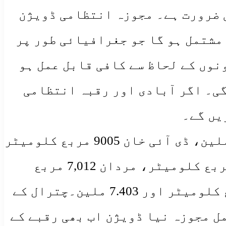
ی ضرورت ہے۔ مجوزہ انتظامی ڈویژن
مشتمل ہو گا جو جغرافیائی طور پر
نوں کے لحاظ سے کافی قابل عمل ہو
گی۔ اگر آبادی اور رقبہ انتظامی
یں گے۔
بنوں ڈویژن کا رقبہ 4,391 مربع کلومیٹر (مربع کلومیٹر) اور آبادی 2.044 ملین، ڈی آئی خان 9005 مربع کلومیٹر
اور 2.019 ملین، ہزارہ 17,194 مربع کلومیٹر اور 5.325 ملین، کوہاٹ 7,012 مربع کلومیٹر، مردان 7,012 مربع
کلومیٹر اور 2.03 ملین مربع کلومیٹر ہے۔ 3.997 ملین اور پشاور 4,001 مربع کلومیٹر اور 7.403 ملین۔چترال کے
مل مجوزہ نیا ڈویژن اب بھی رقبے کے