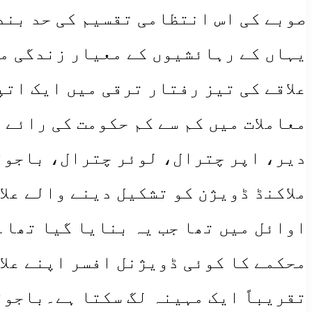
صوبے کی اس انتظامی تقسیم کی حد بندی
یہاں کے رہائشیوں کے معیار زندگی م
علاقے کی تیز رفتار ترقی میں ایک اتپ
معاملات میں کم سے کم حکومت کی رائے
دیر، اپر چترال، لوئر چترال، باجوڑ ا
اوائل میں تھا جب یہ بنایا گیا تھا۔ 
محکمے کا کوئی ڈویژنل افسر اپنے علاق
تقریباً ایک مہینہ لگ سکتا ہے۔باجوڑ 