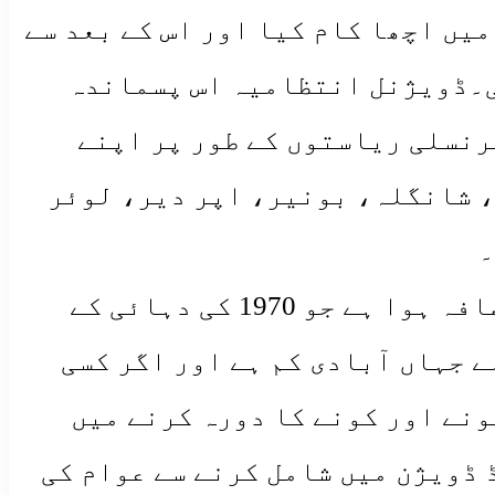
میں اچھا کام کیا اور اس کے بعد سے
ی۔ڈویژنل انتظامیہ اس پسماندہ
پرنسلی ریاستوں کے طور پر اپنے
ت، شانگلہ، بونیر، اپر دیر، لوئر
۔
ملاکنڈ ڈویژن کو تشکیل دینے والے علاقے کی آبادی میں سو فیصد سے زیادہ اضافہ ہوا ہے جو 1970 کی دہائی کے
ے جہاں آبادی کم ہے اور اگر کسی
ونے اور کونے کا دورہ کرنے میں
ڈ ڈویژن میں شامل کرنے سے عوام کی