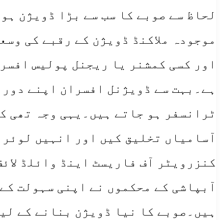
لحاظ سے صوبے کا سب سے بڑا ڈویژن ہوگا، جو 21,421 مربع کلومیٹر ہے، جس کی آبادی صرف 40 ل
موجودہ ملاکنڈ ڈویژن کے رقبے کی وسعت
اور کسی کمشنر یا ریجنل پولیس افسر 
ہے۔بہت سے ڈویژنل افسران اپنے دور ا
ٹرانسفر ہو جاتے ہیں۔یہی وجہ تھی کہ
آسامیاں تخلیق کیں اور انہیں لوئر 
کنزرویٹر آف فاریسٹ اینڈ وائلڈ لائ
آبپاشی کے محکموں نے اپنی سہولت کے 
ہیں۔صوبے کا نیا ڈویژن بنانے کے لیے