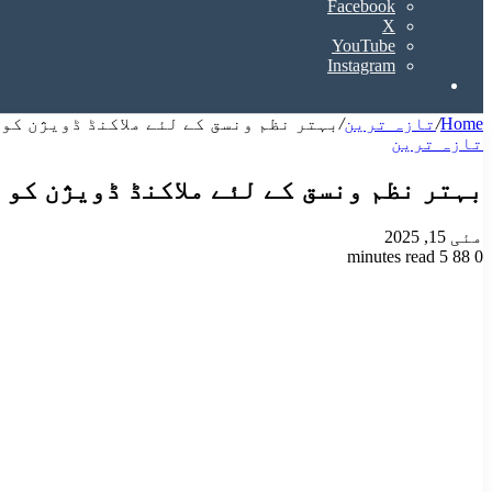
Facebook
X
YouTube
Instagram
Search
for
Home
/
تازہ ترین
/
بہتر نظم ونسق کے لئے ملاکنڈ ڈویژن کو
تازہ ترین
بہتر نظم ونسق کے لئے ملاکنڈ ڈویژن کو
مئی 15, 2025
5 minutes read
88
0
Odnoklassniki
VKontakte
Facebook
LinkedIn
Pinterest
Tumblr
Pocket
Reddit
X