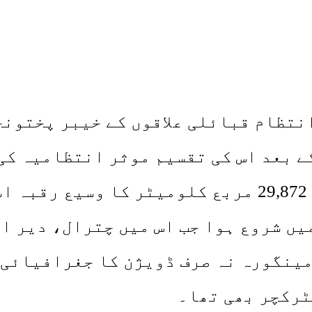
انتظام قبائلی علاقوں کے خیبر پختونخ
کی بھاری آبادی اور ملاکنڈ ڈویژن کا 29,872 مربع ک
تا ہے۔ملاکنڈ ڈویژن کا قیام 1970 میں شروع ہوا جب اس م
مینگورہ نہ صرف ڈویژن کا جغرافیائی 
ٹرکچر بھی تھا۔