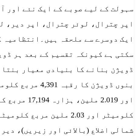
سہولت کے لیے صوبے کے ایک نئے اور آ
اپر چترال، لوئر چترال، اپر دیر، لو
ایک دوسرے سے ملحقہ ہیں۔انتظامیہ کی
سکتی ہے کیونکہ تقسیم کے بعد ہر ڈوی
ڈویژن بنانے کا بنیادی معیار بنتا ہ
شمالی اضلاع (بالائی اور زیریں)، دیر