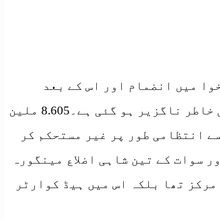
وا میں انضمام اور اس کے بعد
باجوڑ کو ملاکنڈ ڈویژن میں ضم کرنے کے بعد اس کی تقسیم موثر انتظامیہ کی خاطر ناگزیر ہو گئی ہے۔8.605 ملین
لومیٹر کا وسیع رقبہ اسے انتظامی طور پر غیر مستحکم کر
یں چترال، دیر اور سوات کے تین شاہی اضلاع مینگورہ
مرکز تھا بلکہ اس میں ہیڈ کوارٹر