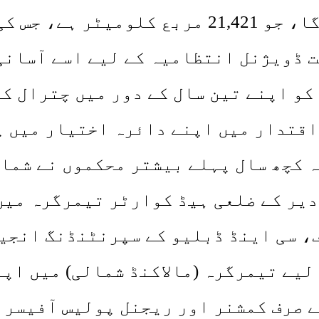
اکھ سے زیادہ ہے۔
 ڈویژنل انتظامیہ کے لیے اسے آسانی 
کو اپنے تین سال کے دور میں چترال کا
قتدار میں اپنے دائرہ اختیار میں پو
 کچھ سال پہلے بیشتر محکموں نے شمال
دیر کے ضلعی ہیڈ کوارٹر تیمرگرہ میں
ف، سی اینڈ ڈبلیو کے سپرنٹنڈنگ انجی
لیے تیمرگرہ (مالاکنڈ شمالی) میں اپ
 صرف کمشنر اور ریجنل پولیس آفیسر 