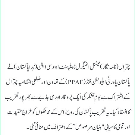
چترال (نامہ نگار)نیشنل انٹیگرل ڈویلپمنٹ ایسوسی ایشن (نِدا پاکستان) نے
پاکستان پاورٹی ایلیویشن فنڈ (PPAF) کے تعاون اور ضلعی انتظامیہ چترال
کے اشتراک سے یومِ تشکر کی ایک پُروقار اور ملی جذبے سے بھرپور تقریب
کا انعقاد کیا۔ یہ تقریب پاکستان کی روح، اس کے محافظوں کو خراجِ عقیدت
اور قومی کامیابی "بنیان مرصوص” کے اعتراف میں منائی گئی۔