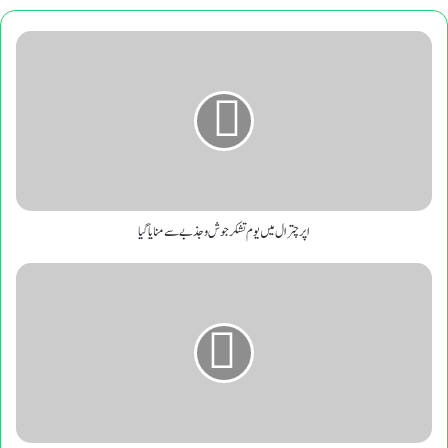
اپر
چترال
میں
یوم
تشکر
جوش
و
جذبے
سے
منایا
اپر چترال میں یوم تشکر جوش و جذبے سے منایا گیا
گیا
کالاش
لوگوں
کا
موسم
بہار
کا
تہوارچیلم
جشٹ
پانچ