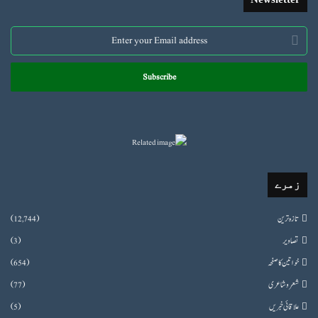
Enter
your
Email
address
زمرے
تازہ ترین
(12,744)
تصاویر
(3)
خواتین کا صفحہ
(654)
شعروشاعری
(77)
علاقائی خبریں
(5)