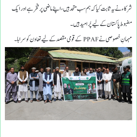
شرکاء نے یہ ثابت کیا کہ ہم سب متحد ہیں، اپنے ماضی پر فخر ہے اور ایک
مضبوط پاکستان کے لیے پُرامید ہیں۔
مہمانِ خصوصی نے PPAF کے قومی مقصد کے لیے تعاون کو سراہا۔