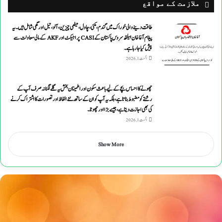
ملازمت کے مواقع
طاقت دینے والی خوراک میں گندم ،مکئی ،چاول،میٹھی چیزین ،آلو،تیل اورگھی شامل ہیں۔یہ
پیغام آغاخان ہیلتھ سروس پاکستان کے CASI پراجیکٹ اور AKF کے مالی معاونت سے
پیش کیاجارہاہے۔
اگست 1, 2026
چھونے کا احساس بچے کے لیے باعث سکون اور اطمینان بخش یہ گلے لگنا نہ صرف آپ کے
رشتے کو مضبوط بناتا ہے، بلکہ یہ آپ کو ان کے ساتھ نئے الفاظ اور تصورات کا اشتراک کرنے
کی بھی اجازت دیتا ہے ، جیسے بڑا اور چھوٹا۔
اگست 1, 2026
Show More