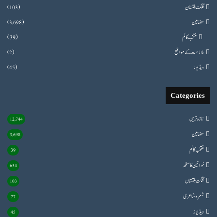
گلگت بلتستان
(103)
مضامین
(3,698)
منتخب کالم
(39)
ملازمت کے مواقع
(2)
ویڈیوز
(45)
Categories
تازہ ترین
12,744
مضامین
3,698
منتخب کالم
39
خواتین کا صفحہ
654
گلگت بلتستان
103
شعروشاعری
77
ویڈیوز
45