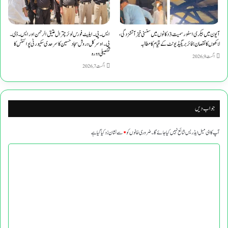
آیون میں بیکری اسٹور سمیت 3 دکانوں میں سنسنی خیز آتشزدگی،
ایس۔پی۔ایلیٹ فورس لوئر چترال عتیق الرحمن اور ایس۔ڈی۔
لاکھوں کا نقصان؛ فائر بریگیڈ یونٹ کے قیام کا مطالبہ
پی۔او سرکل دروش سجاد حسین کا سرحدی سکیورٹی پوائنٹس کا
تفصیلی دورہ
اگست 9, 2026
اگست 7, 2026
جواب دیں
آپ کا ای میل ایڈریس شائع نہیں کیا جائے گا۔
ضروری خانوں کو
*
سے نشان زد کیا گیا ہے
ت
ب
ص
ر
ہ
*