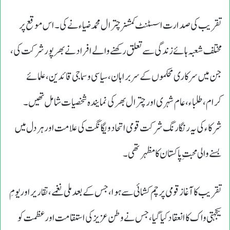
تقریب کی صدارت اسسٹنٹ کمشنر چترال محمد ضیاء نے کی۔ اس موقع پر
مختلف شعبہ ہائے زندگی سے تعلق رکھنے والے افراد نے بھرپور شرکت کی،
جن میں سرکاری محکموں کے سربراہان، سیاسی و سماجی قائدین، علمائے
کرام، طلباء، عام شہری اور چترال بھر کی نمایندہ شخصیات شامل تھیں۔
شرکاء کی یہ رنگارنگ شرکت قومی اتحاد و یگانگت کی علامت اور ہر دل میں
بسنے والی محبتِ پاکستان کا مظہر تھی۔
تقریب کا آغاز قومی پرچم کشائی سے ہوا، جس کے بعد ملی نغمے، تقاریر اور یومِ
یکجہتی واک کا انعقاد کیا گیا، جس نے وطن عزیز کی استقامت اور عظمت کو