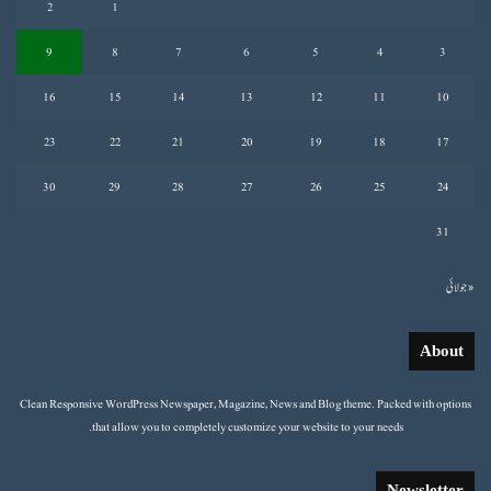
2
1
9
8
7
6
5
4
3
16
15
14
13
12
11
10
23
22
21
20
19
18
17
30
29
28
27
26
25
24
31
« جولائی
About
Clean Responsive WordPress Newspaper, Magazine, News and Blog theme. Packed with options
that allow you to completely customize your website to your needs.
Newsletter