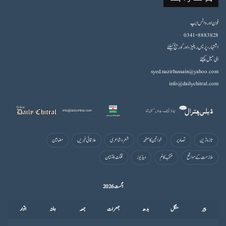
فون اورواٹس ایپ
0341-8883828
اشتہار،پریس ریلیز، اور کوریج کیلئے
ای میل کیجئے
syed.nazirhussain@yahoo.com
info@dailychitral.com
تازہ ترین
تصاویر
خواتین کا صفحہ
شعروشاعری
علاقائی خبریں
مضامین
ملازمت کے مواقع
منتخب کالم
ویڈیوز
گلگت بلتستان
اگست 2026
پیر
منگل
بدھ
جمعرات
جمعہ
ہفتہ
اتوار