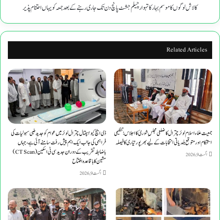
دن
کالاش لوگوں کا موسم بہار کا تہوارچیلم جشٹ پانچ دن تک جاری رہنے کے بعد جمعہ کو یہاں احتتام پذیر
تک
جاری
رہنے
کے
Related Articles
بعد
جمعہ
کو
یہاں
احتتام
پذیر
جمعیت علماء اسلام لوئر چترال کا ضلعی مجلسِ شوریٰ کا اجلاس: تنظیمی
ڈی ایچ کیو ہسپتال چترال لوئر میں عوام کو جدید طبی سہولیات کی
استحکام اور متوقع بلدیاتی انتخابات کے لیے بھرپور تیاری کا فیصلہ
فراہمی کی جانب ایک اہم پیش رفت سامنے آئی ہے، جہاں
باضابطہ تقریب کے دوران جدید سی ٹی اسکین (CT Scan)
اگست 9, 2026
مشین کا باقاعدہ افتتاح
اگست 9, 2026