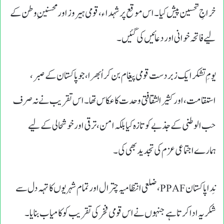
خراجِ تحسین پیش کیا۔ اس موقع پر شہداء، قومی ہیروز اور محسنینِ وطن کے
لیے فاتحہ خوانی اور دعائیں کی گئیں۔
یومِ تشکر ایک زبردست قومی پیغام بن کر اُبھرا، جو پاکستان کے صبر،
استقامت، اور کثیر الثقافتی وحدت کا عکاس تھا۔ اس تقریب نے نہ صرف
حب الوطنی کے جذبے کو تازہ کیا بلکہ امن، ترقی اور خوشحالی کے لیے
ہمارے اجتماعی عزم کی تجدید بھی کی۔
نِدا پاکستان PPAF، ضلعی انتظامیہ چترال اور تمام شہریوں کا تہہ دل سے
شکریہ ادا کرتا ہے جنہوں نے اس قومی فخر کی تقریب کو کامیاب بنایا۔