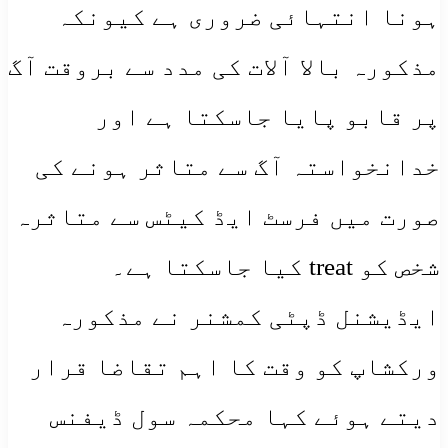
ہونا انتہائی ضروری ہے کیونکہ
مذکورہ بالا آلات کی مدد سے بروقت آگ
پر قابو پایا جاسکتا ہے اور
خدانخواستہ آگ سے متاثر ہونے کی
صورت میں فرسٹ ایڈ کیٹس سے متاثرہ
شخص کو treat کیا جاسکتا ہے۔
ایڈیشنل ڈپٹی کمشنر نے مذکورہ
ورکشاپ کو وقت کا اہم تقاضا قرار
دیتے ہوئے کہا محکمہ سول ڈیفنس