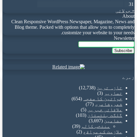
31
« جولائی
About
Clean Responsive WordPress Newspaper, Magazine, News and
Blog theme. Packed with options that allow you to completely
customize your website to your needs.
Newsletter
Enter
your
Email
address
زمرے
تازہ ترین
(12,738)
تصاویر
(3)
خواتین کا صفحہ
(654)
شعروشاعری
(77)
علاقائی خبریں
(5)
گلگت بلتستان
(103)
مضامین
(3,697)
منتخب کالم
(39)
ملازمت کے مواقع
(2)