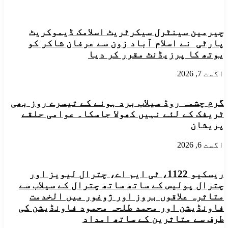
تینوں
کی
افراد
مقامی
دریا
منڈیوں
میں
چیرمین سینٹرل سیکرٹریٹ اسلامک ڈیموکریٹ
میں
لاپتہ
قربانی
پارٹی نے اسلام آباد زون سے عرفان شاکر کو
ہوگئے
کے
یوتھ کا پرزیڈنٹ مقرر کر دیا
ہیں۔
جانوروں
سب
جیسے
اگست 7, 2026
ڈویژونل
گائے،
پولیس
بیل،
افیسر
بکرے
گرم چشمہ روڈ سیلاب برد ہونے کے تیسرے روز بھی
چترال
اور
ٹریفک کے لئے نہیں کھولا جاسکا۔ عوامی حلقے
بھیڑوں
کی
پریشان
مانگ
میں
اگست 6, 2026
نمایاں
اضافہ
ریسکیو 1122، ٹی ایم اے، چترال لیویز اور
چترال پولیس کے ساتھ ساتھ چترال کے سیلاب سے
متاثرہ علاقوں بروز اور ژوغور میں الخدمت
فاونڈیشن اور محمد طلحہ محمود فاونڈیشن کی
طرف سے متاثرین کے ساتھ امداد