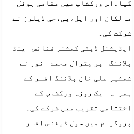
گیا۔اس ورکشاپ میں مقامی ہوٹل
مالکان اور ایل،پی،جی ڈیلرز نے
شرکت کی۔
ایڈیشنل ڈپٹی کمشنر فنانس اینڈ
پلاننگ اپر چترال محمد انور نے
شمشیر علی خان پلاننگ افسر کے
ہمراہ ایک روزہ ورکشاپ کے
اختتامی تقریب میں شرکت کی۔
پروگرام میں سول ڈیفنس افسر