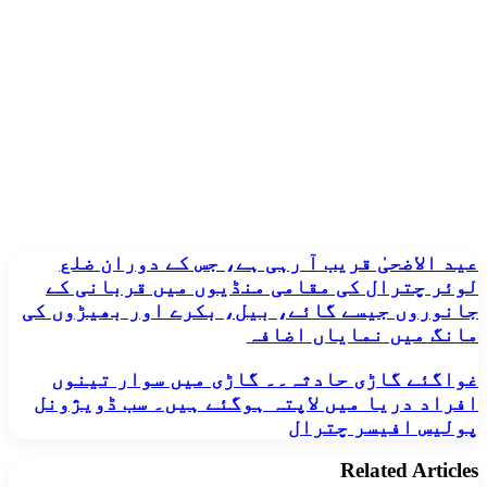
عید
عید الاضحیٰ قریب آ رہی ہے، جس کے دوران ضلع
الاضحیٰ
لوئر چترال کی مقامی منڈیوں میں قربانی کے
قریب
جانوروں جیسے گائے، بیل، بکرے اور بھیڑوں کی
آ
مانگ میں نمایاں اضافہ
رہی
ہے،
غواگئے
غواگئے گاڑی حادثہ۔۔ گاڑی میں سوار تینوں
جس
گاڑی
کے
افراد دریا میں لاپتہ ہوگئے ہیں۔ سب ڈویژونل
حادثہ۔۔
دوران
پولیس افیسر چترال
گاڑی
ضلع
میں
لوئر
Related Articles
سوار
چترال