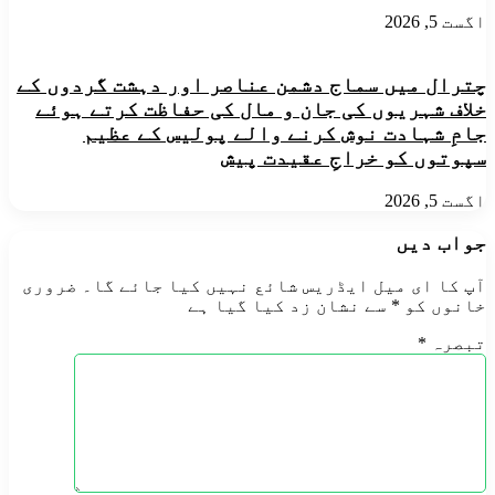
اگست 5, 2026
چترال میں سماج دشمن عناصر اور دہشت گردوں کے
خلاف شہریوں کی جان و مال کی حفاظت کرتے ہوئے
جامِ شہادت نوش کرنے والے پولیس کے عظیم
سپوتوں کو خراجِ عقیدت پیش
اگست 5, 2026
جواب دیں
آپ کا ای میل ایڈریس شائع نہیں کیا جائے گا۔
ضروری
خانوں کو
*
سے نشان زد کیا گیا ہے
تبصرہ
*