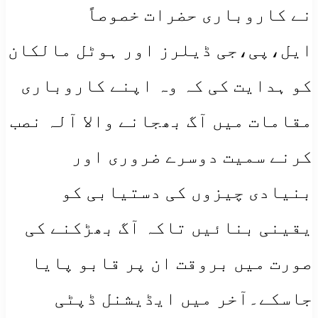
نے کاروباری حضرات خصوصاً
ایل،پی،جی ڈیلرز اور ہوٹل مالکان
کو ہدایت کی کہ وہ اپنے کاروباری
مقامات میں آگ بھجانے والا آلہ نصب
کرنے سمیت دوسرے ضروری اور
بنیادی چیزوں کی دستیابی کو
یقینی بنائیں تاکہ آگ بھڑکنے کی
صورت میں بروقت ان پر قابو پایا
جاسکے۔آخر میں ایڈیشنل ڈپٹی