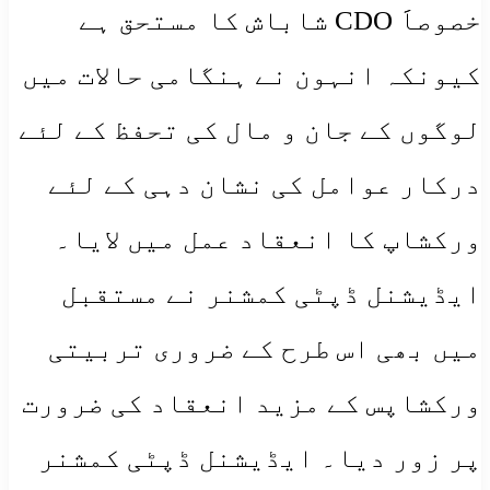
خصوصاََ CDO شاباش کا مستحق ہے
کیونکہ انہون نے ہنگامی حالات میں
لوگوں کے جان و مال کی تحفظ کے لئے
درکار عوامل کی نشان دہی کے لئے
ورکشاپ کا انعقاد عمل میں لایا۔
ایڈیشنل ڈپٹی کمشنر نے مستقبل
میں بھی اس طرح کے ضروری تربیتی
ورکشاپس کے مزید انعقاد کی ضرورت
پر زور دیا۔ ایڈیشنل ڈپٹی کمشنر