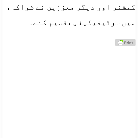
کمشنر اور دیگر معززین نے شراکاء
میں سرٹیفیکیٹس تقسیم کئے۔