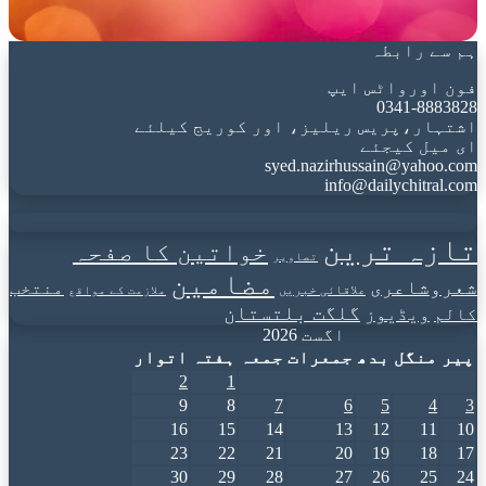
ہم سے رابطہ
فون اورواٹس ایپ
0341-8883828
اشتہار،پریس ریلیز، اور کوریج کیلئے
ای میل کیجئے
syed.nazirhussain@yahoo.com
info@dailychitral.com
تازہ ترین
خواتین کا صفحہ
تصاویر
مضامین
شعروشاعری
منتخب
علاقائی خبریں
ملازمت کے مواقع
گلگت بلتستان
کالم
ویڈیوز
اگست 2026
پیر
منگل
بدھ
جمعرات
جمعہ
ہفتہ
اتوار
2
1
9
8
7
6
5
4
3
16
15
14
13
12
11
10
23
22
21
20
19
18
17
30
29
28
27
26
25
24