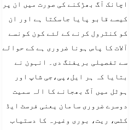
اچانک آگ بھڑکنے کی صورت میں ان پر
کیسے قابو پایا جاسکتا ہے اور ان
کو کنٹرول کرنے کے لئے کون کونسے
آلات کا پاس ہونا ضروری ہے کے حوالے
سے تفصیلی بریفنگ دی۔ انہون نے
بتایا کہ ہر ایل،پی،جی شاپ اور
ہوٹل میں آگ بھجانے کا الہ سمیت
دوسرے ضروری سامان یعنی فرسٹ ایڈ
کٹس، ریت، بوری وغیرہ کا دستیاب