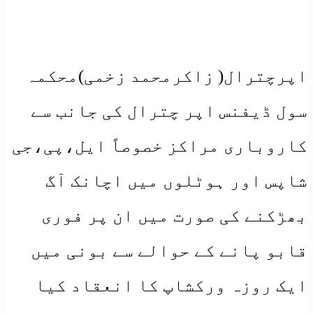
اپرچترال( زاکرمحمد زخمی)محکمہ
سول ڈیفنس اپر چترال کی جانب سے
کاروباری مراکز خصوصاً ایل،پی،جی
شاپس اور ہوٹلوں میں اچانک آگ
بھڑکنے کی صورت میں ان پر فوری
قابو پانے کے حوالے سے بونی میں
ایک روزہ ورکشاپ کا انعقاد کیا