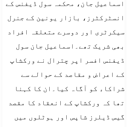
اسماعیل جان، محکمہ سول ڈیفنس کے
انسٹرکٹرز، بازار یونین کے جنرل
سیکرٹری اور دوسرے متعلقہ افراد
بھی شریک تھے۔اسماعیل جان سول
ڈیفنس افسر اپر چترال نے ورکشاپ
کے اعراض و مقاصد کے حوالے سے
شراکاء کو آگاہ کیا۔ان کا کہنا
تھا کہ ورکشاپ کے انعقاد کا مقصد
گیس ڈیلرز شاپس اور ہوٹلوں میں