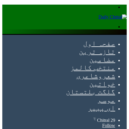
Menu
Search
for
صفحہ اول
تازہ ترین
مضامین
منتخب کالمز
شعروشاعری
خواتین
گلگت بلتستان
موسم
ای پیپر
℃
Chitral
29
Follow