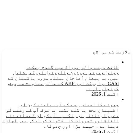
ملازمت کے مواقع
طاقت دینے والی خوراک میں گندم ،مکئی
،چاول،میٹھی چیزین ،آلو،تیل اورگھی شامل
ہیں۔یہ پیغام آغاخان ہیلتھ سروس پاکستان کے
CASI پراجیکٹ اور AKF کے مالی معاونت سے پیش
کیاجارہاہے۔
اگست 1, 2026
چھونے کا احساس بچے کے لیے باعث سکون اور
اطمینان بخش یہ گلے لگنا نہ صرف آپ کے رشتے کو
مضبوط بناتا ہے، بلکہ یہ آپ کو ان کے ساتھ نئے
الفاظ اور تصورات کا اشتراک کرنے کی بھی اجازت
دیتا ہے ، جیسے بڑا اور چھوٹا۔
اگست 1, 2026