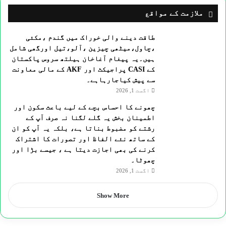
ملازمت کے مواقع
طاقت دینے والی خوراک میں گندم ،مکئی
،چاول،میٹھی چیزین ،آلو،تیل اورگھی شامل
ہیں۔یہ پیغام آغاخان ہیلتھ سروس پاکستان
کے CASI پراجیکٹ اور AKF کے مالی معاونت
سے پیش کیاجارہاہے۔
اگست 1, 2026
چھونے کا احساس بچے کے لیے باعث سکون اور
اطمینان بخش یہ گلے لگنا نہ صرف آپ کے
رشتے کو مضبوط بناتا ہے، بلکہ یہ آپ کو ان
کے ساتھ نئے الفاظ اور تصورات کا اشتراک
کرنے کی بھی اجازت دیتا ہے ، جیسے بڑا اور
چھوٹا۔
اگست 1, 2026
Show More