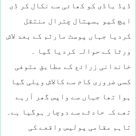
ڈیڈ باڈی کو کھائی سے نکال کر ڈی
ایچ کیو ہسپتال چترال منتقل
کردیا جہاں پوسٹ مارٹم کے بعد لاش
ورثا کے حوالہ کردیا گیا ۔
خاندانی زرائع کے مطابق متوفی
کسی ضروری کام سے کالاش ویلی گیا
ہوا تھا جہاں سے واپس گھر آرہے
تھے کہ حادثے سے دوچار ہوگیا ہے۔
تاہم مقامی پولیس واقعے کی