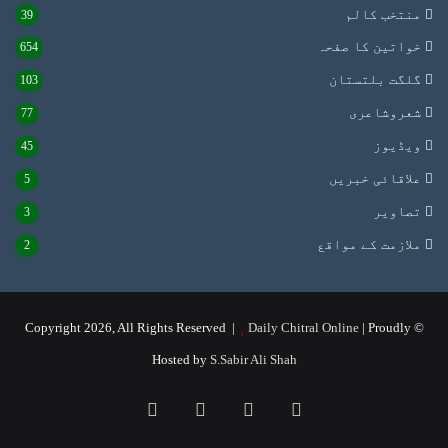
منتخب کالم
39
خواتین کا صفحہ
654
گلگت بلتستان
103
شعروشاعری
77
ویڈیوز
45
علاقائی خبریں
5
تصاویر
3
ملازمت کے مواقع
2
Daily Chitral Online
| Proudly
© Copyright 2026, All Rights Reserved |
Hosted by
S.Sabir Ali Shah
Instagram
YouTube
Facebook
X