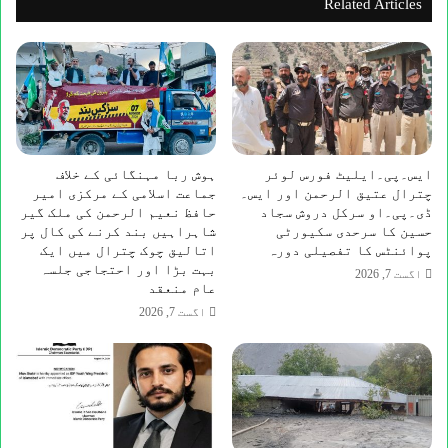
Related Articles
تک
پرتپاک
استقبال
کیاگیا
ایس۔پی۔ایلیٹ فورس لوئر
ہوش ربا مہنگائی کے خلاف
چترال عتیق الرحمن اور ایس۔
جماعت اسلامی کے مرکزی امیر
ڈی۔پی۔او سرکل دروش سجاد
حافظ نعیم الرحمن کی ملک گیر
حسین کا سرحدی سکیورٹی
شاہراہیں بند کرنے کی کال پر
پوائنٹس کا تفصیلی دورہ
اتالیق چوک چترال میں ایک
بہت بڑا اور احتجاجی جلسہ
اگست 7, 2026
عام منعقد
اگست 7, 2026