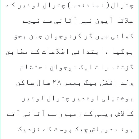
چترال ( نمائندہ ) چترال لوئیر کے
علاقہ آیون نہر آٹانی سے نیچے
کھائی میں گر کرنوجوان جان بحق
ہوگیا ،ابتدائی اطلاعات کے مطابق
گزشتہ رات ایک نوجوان احتشام
ولد افضل بیگ بعمر ۲۸ سال ساکن
بوختیلی اوغدیر چترال لوئیر
کالاش ویلی کے رمبور سے آٹانی آتے
ہوئے دوباش چیک پوسٹ کے نزدیک