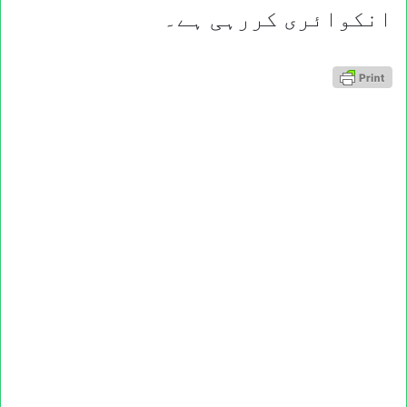
انکوائری کررہی ہے۔