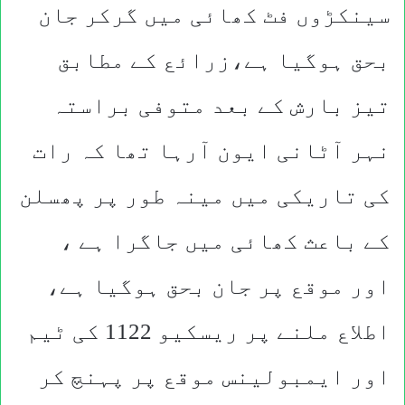
سینکڑوں فٹ کھائی میں گرکر جان
بحق ہوگیا ہے،زرائع کے مطابق
تیز بارش کے بعد متوفی براستہ
نہر آٹانی ایون آرہا تھا کہ رات
کی تاریکی میں مینہ طور پر پھسلن
کے باعث کھائی میں جاگرا ہے ،
اور موقع پر جان بحق ہوگیا ہے،
اطلاع ملنے پر ریسکیو 1122 کی ٹیم
اور ایمبولینس موقع پر پہنچ کر