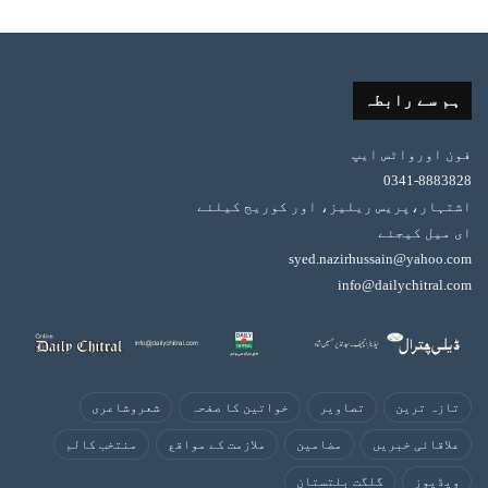
ہم سے رابطہ
فون اورواٹس ایپ
0341-8883828
اشتہار،پریس ریلیز، اور کوریج کیلئے
ای میل کیجئے
syed.nazirhussain@yahoo.com
info@dailychitral.com
تازہ ترین
تصاویر
خواتین کا صفحہ
شعروشاعری
علاقائی خبریں
مضامین
ملازمت کے مواقع
منتخب کالم
ویڈیوز
گلگت بلتستان