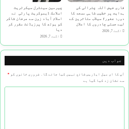
قاری فیض اللہ چترالی کی
چیرمین سینٹرل سیکرٹریٹ
ہدایت پر خطیب شاہی مسجد کا
اسلامک ڈیموکریٹ پارٹی نے
دورۂ جغور؛ سیلاب متاثرین کے
اسلام آباد زون سے عرفان شاکر
لیے جستی چادروں کا اعلان
کو یوتھ کا پرزیڈنٹ مقرر کر
دیا
اگست 7, 2026
اگست 7, 2026
جواب دیں
آپ کا ای میل ایڈریس شائع نہیں کیا جائے گا۔
ضروری خانوں کو
*
سے نشان زد کیا گیا ہے
ت
ب
ص
ر
ہ