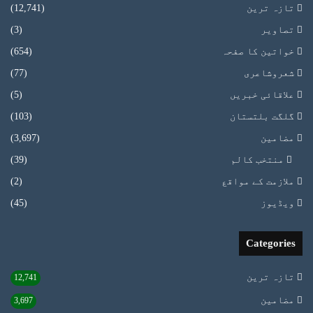
تازہ ترین
(12,741)
تصاویر
(3)
خواتین کا صفحہ
(654)
شعروشاعری
(77)
علاقائی خبریں
(5)
گلگت بلتستان
(103)
مضامین
(3,697)
منتخب کالم
(39)
ملازمت کے مواقع
(2)
ویڈیوز
(45)
Categories
تازہ ترین
12,741
مضامین
3,697