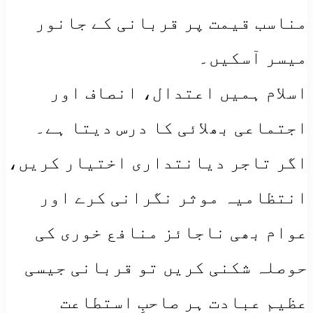
مناسب قیمت پر قربانی کے جانور
میسر آسکیں۔
اسلام ہمیں اعتدال، انصاف اور
اجتماعی بھلائی کا درس دیتا ہے۔
اگر تاجر دیانتداری اختیار کریں،
انتظامیہ موثر نگرانی کرے اور
عوام بھی ناجائز منافع خوری کی
حوصلہ شکنی کریں تو قربانی جیسی
عظیم عبادت ہر صاحبِ استطاعت