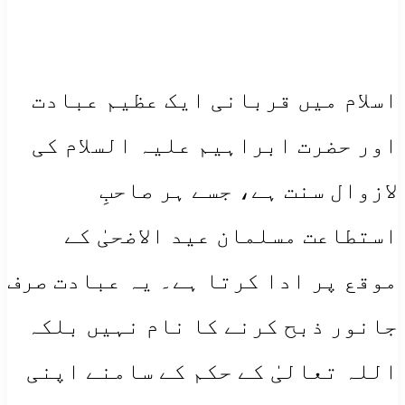
اسلام میں قربانی ایک عظیم عبادت
اور حضرت ابراہیم علیہ السلام کی
لازوال سنت ہے، جسے ہر صاحبِ
استطاعت مسلمان عید الاضحیٰ کے
موقع پر ادا کرتا ہے۔ یہ عبادت صرف
جانور ذبح کرنے کا نام نہیں بلکہ
اللہ تعالیٰ کے حکم کے سامنے اپنی