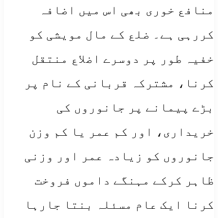
منافع خوری بھی اس میں اضافہ
کررہی ہے۔ ضلع کے مال مویشی کو
خفیہ طور پر دوسرے اضلاع منتقل
کرنا، مشترکہ قربانی کے نام پر
بڑے پیمانے پر جانوروں کی
خریداری، اور کم عمر یا کم وزن
جانوروں کو زیادہ عمر اور وزنی
ظاہر کرکے مہنگے داموں فروخت
کرنا ایک عام مسئلہ بنتا جارہا