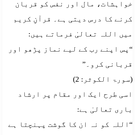
خواہشات، مال اور نفس کو قربان
کرنے کا درس دیتی ہے۔ قرآنِ کریم
میں اللہ تعالیٰ فرماتے ہیں:
“پس اپنے رب کے لیے نماز پڑھو اور
قربانی کرو۔”
(سورۃ الکوثر: 2)
اسی طرح ایک اور مقام پر ارشاد
باری تعالیٰ ہے:
“اللہ کو نہ ان کا گوشت پہنچتا ہے