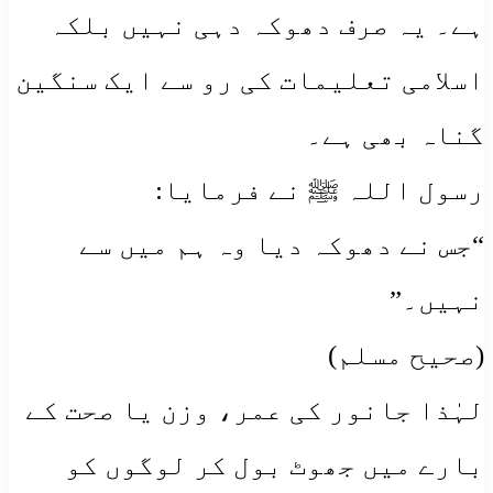
ہے۔ یہ صرف دھوکہ دہی نہیں بلکہ
اسلامی تعلیمات کی رو سے ایک سنگین
گناہ بھی ہے۔
رسول اللہ ﷺ نے فرمایا:
“جس نے دھوکہ دیا وہ ہم میں سے
نہیں۔”
(صحیح مسلم)
لہٰذا جانور کی عمر، وزن یا صحت کے
بارے میں جھوٹ بول کر لوگوں کو