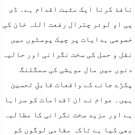
نافذ کرنا ایک مثبت اقدام ہے۔ ڈی
پی او لوئر چترال رفعت اللہ خان کی
خصوصی ہدایات پر چیک پوسٹوں میں
نقل و حمل کی سخت نگرانی اور حالیہ
دنوں میں مال مویشی کی سمگلنگ
پکڑے جانے کے واقعات قابلِ تحسین
ہیں۔ عوام نے ان اقدامات کو سراہا
ہے اور مزید سخت نگرانی کا مطالبہ
بھی کیا ہے تاکہ مقامی لوگوں کو