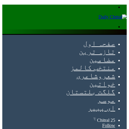
Menu
Search
for
صفحہ اول
تازہ ترین
مضامین
منتخب کالمز
شعروشاعری
خواتین
گلگت بلتستان
موسم
ای پیپر
℃
Chitral
25
Follow