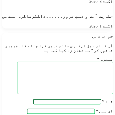
اگست 3, 2026
حکایتِ آتش و دستِ غرور۔۔۔۔۔۔ڈاکٹرشاکرہ نندنی
اگست 1, 2026
جواب دیں
آپ کا ای میل ایڈریس شائع نہیں کیا جائے گا۔
ضروری
خانوں کو
*
سے نشان زد کیا گیا ہے
تبصرہ
*
نام
*
ای میل
*