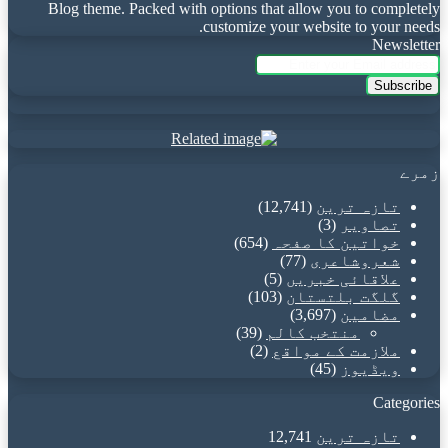
Blog theme. Packed with options that allow you to completely
customize your website to your needs.
Newsletter
Enter
your
Email
address
زمرے
تازہ ترین
(12,741)
تصاویر
(3)
خواتین کا صفحہ
(654)
شعروشاعری
(77)
علاقائی خبریں
(5)
گلگت بلتستان
(103)
مضامین
(3,697)
منتخب کالم
(39)
ملازمت کے مواقع
(2)
ویڈیوز
(45)
Categories
تازہ ترین
12,741