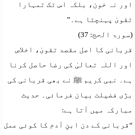
اور نہ خون، بلکہ اس تک تمہارا
تقویٰ پہنچتا ہے۔”
(سورۃ الحج: 37)
قربانی کا اصل مقصد تقویٰ، اخلاص
اور اللہ تعالیٰ کی رضا حاصل کرنا
ہے۔ نبی کریم ﷺ نے بھی قربانی کی
بڑی فضیلت بیان فرمائی۔ حدیث
مبارکہ میں آتا ہے:
“قربانی کے دن ابنِ آدم کا کوئی عمل