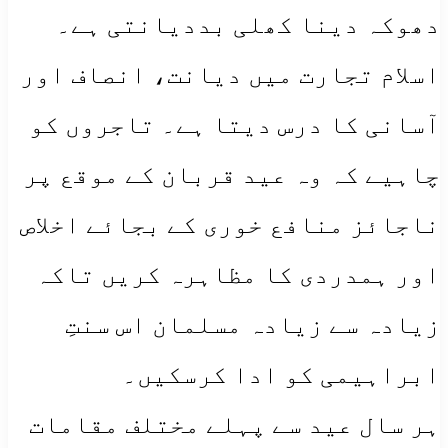
دھوکہ دینا کھلی بددیانتی ہے۔
اسلام تجارت میں دیانت، انصاف اور
آسانی کا درس دیتا ہے۔ تاجروں کو
چاہیے کہ وہ عید قربان کے موقع پر
ناجائز منافع خوری کے بجائے اخلاص
اور ہمدردی کا مظاہرہ کریں تاکہ
زیادہ سے زیادہ مسلمان اس سنتِ
ابراہیمی کو ادا کرسکیں۔
ہر سال عید سے پہلے مختلف مقامات