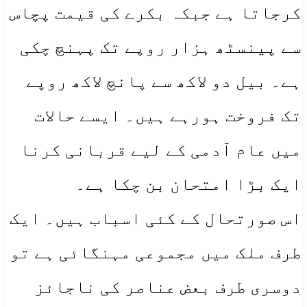
کرجاتا ہے جبکہ بکرے کی قیمت پچاس
سے پینسٹھ ہزار روپے تک پہنچ چکی
ہے۔ بیل دو لاکھ سے پانچ لاکھ روپے
تک فروخت ہورہے ہیں۔ ایسے حالات
میں عام آدمی کے لیے قربانی کرنا
ایک بڑا امتحان بن چکا ہے۔
اس صورتحال کے کئی اسباب ہیں۔ ایک
طرف ملک میں مجموعی مہنگائی ہے تو
دوسری طرف بعض عناصر کی ناجائز