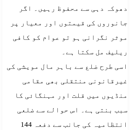
دھوکہ دہی سے محفوظ رہیں۔ اگر
جانوروں کی قیمتوں اور معیار پر
موثر نگرانی ہو تو عوام کو کافی
ریلیف مل سکتا ہے۔
اسی طرح ضلع سے باہر مال مویشی کی
غیرقانونی منتقلی بھی مقامی
منڈیوں میں قلت اور مہنگائی کا
سبب بنتی ہے۔ اس حوالے سے ضلعی
انتظامیہ کی جانب سے دفعہ 144