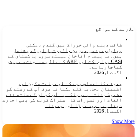
ملازمت کے مواقع
طاقت دینے والی خوراک میں گندم ،مکئی
،چاول،میٹھی چیزین ،آلو،تیل اورگھی شامل
ہیں۔یہ پیغام آغاخان ہیلتھ سروس پاکستان کے
CASI پراجیکٹ اور AKF کے مالی معاونت سے پیش
کیاجارہاہے۔
اگست 1, 2026
چھونے کا احساس بچے کے لیے باعث سکون اور
اطمینان بخش یہ گلے لگنا نہ صرف آپ کے رشتے کو
مضبوط بناتا ہے، بلکہ یہ آپ کو ان کے ساتھ نئے
الفاظ اور تصورات کا اشتراک کرنے کی بھی اجازت
دیتا ہے ، جیسے بڑا اور چھوٹا۔
اگست 1, 2026
Show More