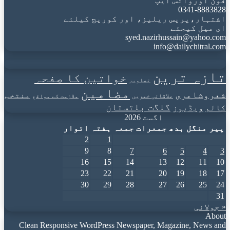
فون اورواٹس ایپ
0341-8883828
اشتہار،پریس ریلیز، اور کوریج کیلئے
ای میل کیجئے
syed.nazirhussain@yahoo.com
info@dailychitral.com
تازہ ترین
خواتین کا صفحہ
تصاویر
مضامین
شعروشاعری
منتخب
علاقائی خبریں
ملازمت کے مواقع
گلگت بلتستان
کالم
ویڈیوز
اگست 2026
پیر
منگل
بدھ
جمعرات
جمعہ
ہفتہ
اتوار
2
1
9
8
7
6
5
4
3
16
15
14
13
12
11
10
23
22
21
20
19
18
17
30
29
28
27
26
25
24
31
« جولائی
About
Clean Responsive WordPress Newspaper, Magazine, News and