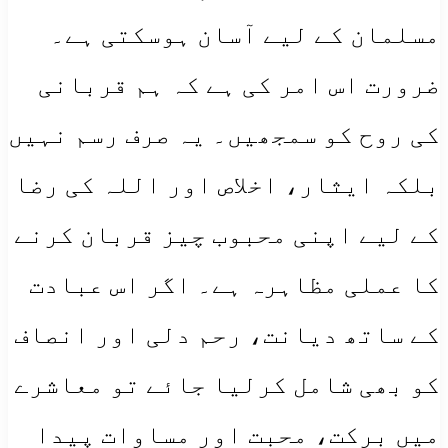
مسلمان کے لیے آسان ہوسکتی ہے۔
ضرورت اس امر کی ہے کہ ہم قربانی
کی روح کو سمجھیں۔ یہ صرف رسم نہیں
بلکہ ایثار، اخلاص اور اللہ کی رضا
کے لیے اپنی محبوب چیز قربان کرنے
کا عملی مظاہرہ ہے۔ اگر اس عبادت
کے ساتھ دیانت، رحم دلی اور انصاف
کو بھی شامل کرلیا جائے تو معاشرے
میں برکت، محبت اور مساوات پیدا