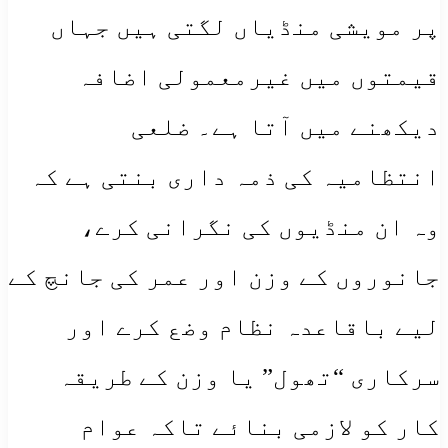
پر مویشی منڈیاں لگتی ہیں جہاں
قیمتوں میں غیرمعمولی اضافہ
دیکھنے میں آتا ہے۔ ضلعی
انتظامیہ کی ذمہ داری بنتی ہے کہ
وہ ان منڈیوں کی نگرانی کرے،
جانوروں کے وزن اور عمر کی جانچ کے
لیے باقاعدہ نظام وضع کرے اور
سرکاری “تھول” یا وزن کے طریقہ
کار کو لازمی بنائے تاکہ عوام