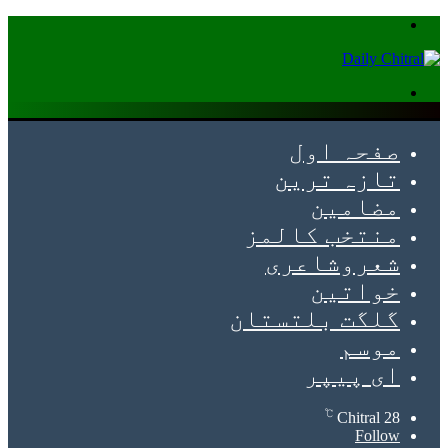
Menu
Search
for
صفحہ اول
تازہ ترین
مضامین
منتخب کالمز
شعروشاعری
خواتین
گلگت بلتستان
موسم
ای پیپر
℃
Chitral
28
Follow