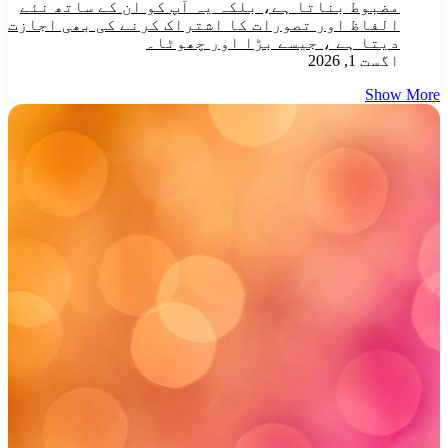
مضبوط بناتا ہے، بلکہ یہ آپ کو ان کے ساتھ نئے
الفاظ اور تصورات کا اشتراک کرنے کی بھی اجازت
دیتا ہے ، جیسے بڑا اور چھوٹا۔
اگست 1, 2026
Show More