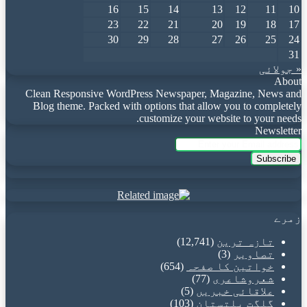
16
15
14
13
12
11
10
23
22
21
20
19
18
17
30
29
28
27
26
25
24
31
« جولائی
About
Clean Responsive WordPress Newspaper, Magazine, News and
Blog theme. Packed with options that allow you to completely
customize your website to your needs.
Newsletter
Enter
your
Email
address
زمرے
تازہ ترین
(12,741)
تصاویر
(3)
خواتین کا صفحہ
(654)
شعروشاعری
(77)
علاقائی خبریں
(5)
گلگت بلتستان
(103)