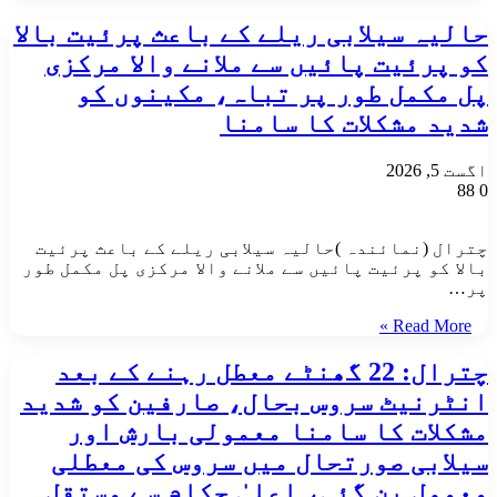
حالیہ سیلابی ریلے کے باعث پرئیت بالا
کو پرئیت پائیں سے ملانے والا مرکزی
پل مکمل طور پر تباہ، مکینوں کو
شدید مشکلات کا سامنا
اگست 5, 2026
88
0
چترال (نمائندہ )حالیہ سیلابی ریلے کے باعث پرئیت
بالا کو پرئیت پائیں سے ملانے والا مرکزی پل مکمل طور
پر…
Read More »
چترال: 22 گھنٹے معطل رہنے کے بعد
انٹرنیٹ سروس بحال، صارفین کو شدید
مشکلات کا سامنا ​معمولی بارش اور
سیلابی صورتحال میں سروس کی معطلی
معمول بن گئی، اعلیٰ حکام سے مستقل