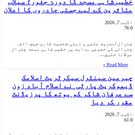
خطیب شاہی مسجد کا دورۂ جغور؛ سیلاب
متاثرین کے لیے جستی چادروں کا اعلان
اگست 7, 2026
76
0
​چترال /معروف علمی و دینی شخصیت قاری فیض اللہ
چترالی کی خصوصی ہدایت پر خطیب شاہی مسجد چترال
مولانا خلیق…
Read More »
چیرمین سینٹرل سیکرٹریٹ اسلامک
ڈیموکریٹ پارٹی نے اسلام آباد زون
سے عرفان شاکر کو یوتھ کا پرزیڈنٹ
مقرر کر دیا
اگست 7, 2026
61
0