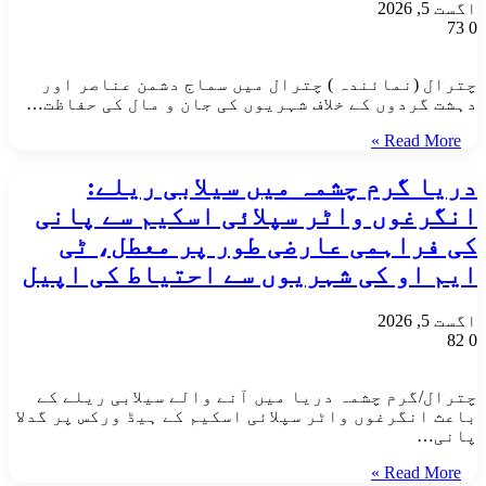
اگست 5, 2026
73
0
چترال (نمائندہ ) چترال میں سماج دشمن عناصر اور
دہشت گردوں کے خلاف شہریوں کی جان و مال کی حفاظت…
Read More »
دریا گرم چشمہ میں سیلابی ریلے:
انگرغوں واٹر سپلائی اسکیم سے پانی
کی فراہمی عارضی طور پر معطل، ٹی
ایم او کی شہریوں سے احتیاط کی اپیل
اگست 5, 2026
82
0
چترال/گرم چشمہ دریا میں آنے والے سیلابی ریلے کے
باعث انگرغوں واٹر سپلائی اسکیم کے ہیڈ ورکس پر گدلا
پانی…
Read More »