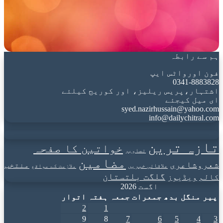
ہم سے رابطہ
فون اورواٹس ایپ
0341-8883828
اشتہار،پریس ریلیز، اور کوریج کیلئے
ای میل کیجئے
syed.nazirhussain@yahoo.com
info@dailychitral.com
تازہ ترین
خواتین کا صفحہ
تصاویر
مضامین
شعروشاعری
منتخب
علاقائی خبریں
ملازمت کے مواقع
گلگت بلتستان
کالم
ویڈیوز
اگست 2026
پیر
منگل
بدھ
جمعرات
جمعہ
ہفتہ
اتوار
2
1
9
8
7
6
5
4
3