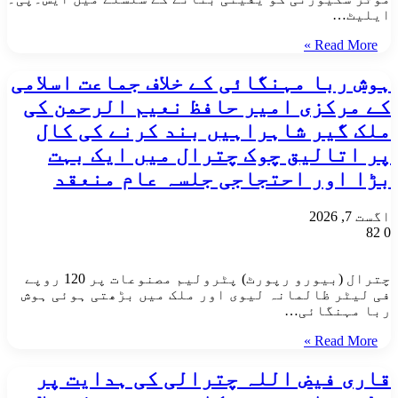
ایلیٹ…
Read More »
ہوش ربا مہنگائی کے خلاف جماعت اسلامی
کے مرکزی امیر حافظ نعیم الرحمن کی
ملک گیر شاہراہیں بند کرنے کی کال
پر اتالیق چوک چترال میں ایک بہت
بڑا اور احتجاجی جلسہ عام منعقد
اگست 7, 2026
82
0
چترال (بیورو رپورٹ) پٹرولیم مصنوعات پر 120 روپے
فی لیٹر ظالمانہ لیوی اور ملک میں بڑھتی ہوئی ہوش
ربا مہنگائی…
Read More »
قاری فیض اللہ چترالی کی ہدایت پر