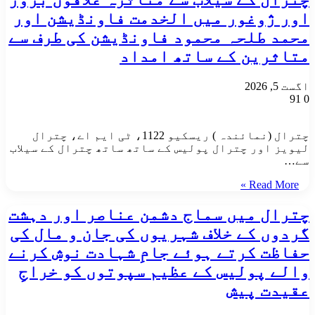
اور ژوغور میں الخدمت فاونڈیشن اور
محمد طلحہ محمود فاونڈیشن کی طرف سے
متاثرین کے ساتھ امداد
اگست 5, 2026
91
0
چترال (نمائندہ ) ریسکیو 1122، ٹی ایم اے، چترال
لیویز اور چترال پولیس کے ساتھ ساتھ چترال کے سیلاب
سے…
Read More »
چترال میں سماج دشمن عناصر اور دہشت
گردوں کے خلاف شہریوں کی جان و مال کی
حفاظت کرتے ہوئے جامِ شہادت نوش کرنے
والے پولیس کے عظیم سپوتوں کو خراجِ
عقیدت پیش