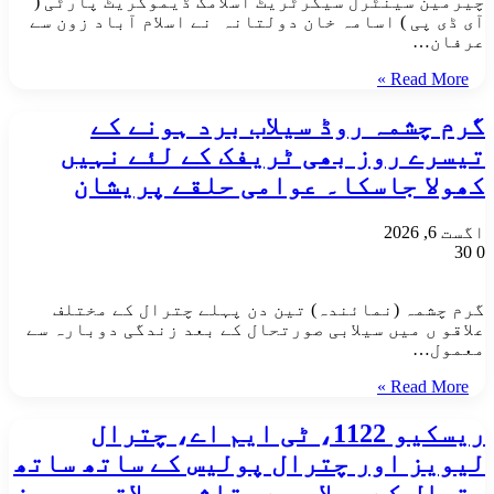
چیرمین سینٹرل سیکرٹریٹ اسلامک ڈیموکریٹ پارٹی (
آی ڈی پی ) اسامہ خان دولتانہ نے اسلام آباد زون سے
عرفان…
Read More »
گرم چشمہ روڈ سیلاب برد ہونے کے
تیسرے روز بھی ٹریفک کے لئے نہیں
کھولا جاسکا۔ عوامی حلقے پریشان
اگست 6, 2026
30
0
گرم چشمہ (نمائندہ) تین دن پہلے چترال کے مختلف
علاقو ں میں سیلابی صورتحال کے بعد زندگی دوبارہ سے
معمول…
Read More »
ریسکیو 1122، ٹی ایم اے، چترال
لیویز اور چترال پولیس کے ساتھ ساتھ
چترال کے سیلاب سے متاثرہ علاقوں بروز