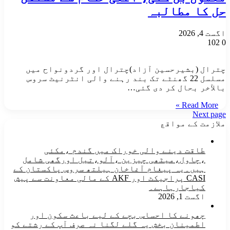
حل کا مطالبہ
اگست 4, 2026
102
0
​چترال (بشیرحسین آزاد)چترال اور گردونواح میں
مسلسل 22 گھنٹے تک بند رہنے والی انٹرنیٹ سروس
بالآخر بحال کر دی گئی…
Read More »
Next page
ملازمت کے مواقع
طاقت دینے والی خوراک میں گندم ،مکئی
،چاول،میٹھی چیزین ،آلو،تیل اورگھی شامل
ہیں۔یہ پیغام آغاخان ہیلتھ سروس پاکستان کے
CASI پراجیکٹ اور AKF کے مالی معاونت سے پیش
کیاجارہاہے۔
اگست 1, 2026
چھونے کا احساس بچے کے لیے باعث سکون اور
اطمینان بخش یہ گلے لگنا نہ صرف آپ کے رشتے کو