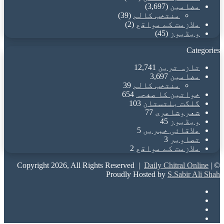
مضامین
(3,697)
منتخب کالم
(39)
ملازمت کے مواقع
(2)
ویڈیوز
(45)
Categories
تازہ ترین
12,741
مضامین
3,697
منتخب کالم
39
خواتین کا صفحہ
654
گلگت بلتستان
103
شعروشاعری
77
ویڈیوز
45
علاقائی خبریں
5
تصاویر
3
ملازمت کے مواقع
2
Daily Chitral Online
|
© Copyright 2026, All Rights Reserved |
Proudly Hosted by
S.Sabir Ali Shah
Facebook
X
YouTube
Instagram