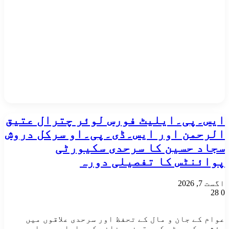
ایس۔پی۔ایلیٹ فورس لوئر چترال عتیق
الرحمن اور ایس۔ڈی۔پی۔او سرکل دروش
سجاد حسین کا سرحدی سکیورٹی
پوائنٹس کا تفصیلی دورہ
اگست 7, 2026
28
0
عوام کے جان و مال کے تحفظ اور سرحدی علاقوں میں
مؤثر سکیورٹی کو یقینی بنانے کے سلسلے میں ایس۔پی۔