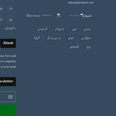
info@dailychitral.com
20
19
27
26
« مئی
جولائی »
تازہ ترین
تصاویر
خواتین کا صفحہ
شعروشاعری
علاقائی خبریں
مضامین
ملازمت کے مواقع
منتخب کالم
About
ویڈیوز
گلگت بلتستان
ine, News and
 to completely
 to your needs.
wsletter
Enter
your
Email
address