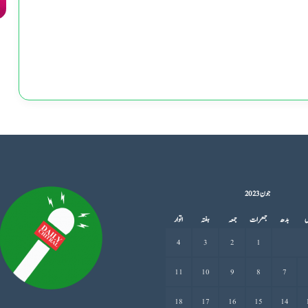
جون 2023
ل
بدھ
جمعرات
جمعہ
ہفتہ
اتوار
4
3
2
1
11
10
9
8
7
18
17
16
15
14