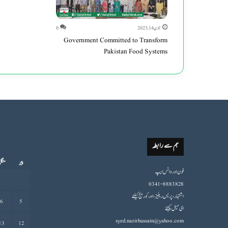
جون 14, 2023
0
Government Committed to Transform
Pakistan Food Systems
ہم سے رابطہ
پیر
منگ
فون اورواٹس ایپ
0341-8883828
اشتہار،پریس ریلیز، اور کوریج کیلئے
6
5
ای میل کیجئے
syed.nazirhussain@yahoo.com
13
12