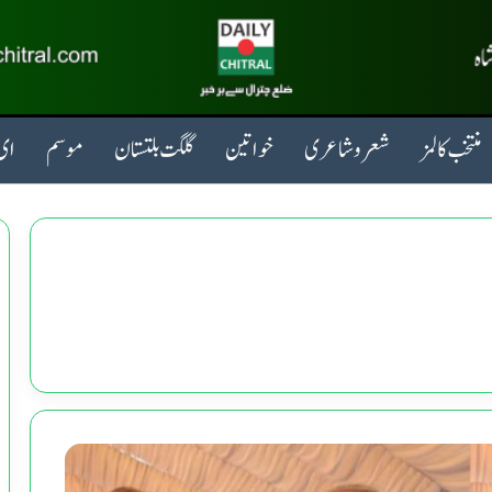
منتخب کالمز
شعروشاعری
خواتین
گلگت بلتستان
موسم
ای 