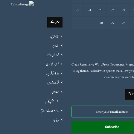
25
24
23
22
21
زمرے
30
29
28
تازہ ترین
تصاویر
خواتین کا صفحہ
Clean Responsive WordPress Newspaper, Magaz
شعروشاعری
Blog theme. Packed with options that allow you
علاقائی خبریں
customize your website
گلگت بلتستان
مضامین
Ne
منتخب کالم
ملازمت کے مواقع
ویڈیوز