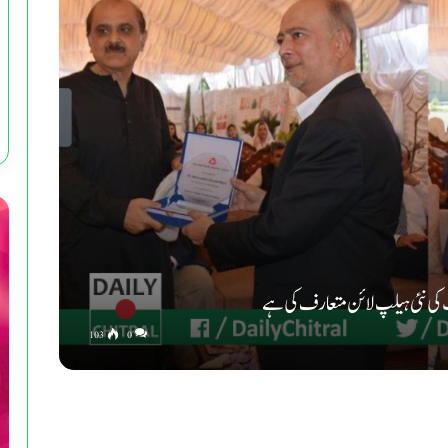
کی نئی ہیلپ لائن متعارف کی ہے
103
0