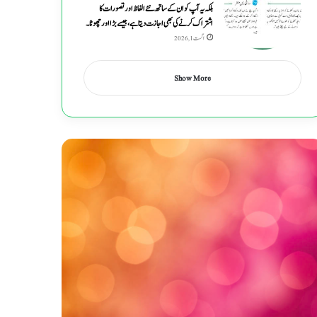
بلکہ یہ آپ کو ان کے ساتھ نئے الفاظ اور تصورات کا
اشتراک کرنے کی بھی اجازت دیتا ہے ، جیسے بڑا اور چھوٹا۔
اگست 1, 2026
Show More