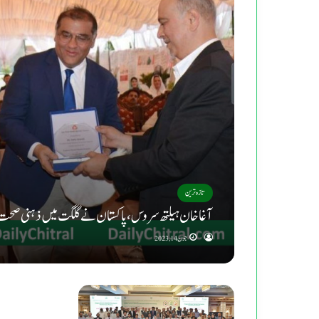
تازہ ترین
آغا خان ہیلتھ سروس، پاکستان نےگلگت میں ذہنی صحت 
جون 14, 2023