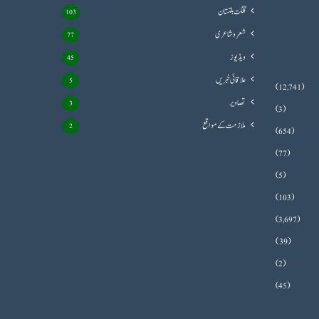
گلگت بلتستان
103
شعروشاعری
77
ویڈیوز
45
علاقائی خبریں
5
(12,741)
تصاویر
3
(3)
ملازمت کے مواقع
2
(654)
(77)
(5)
(103)
(3,697)
(39)
(2)
(45)