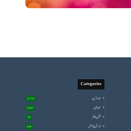
Categories
تازہ ترین
12,741
مضامین
3,697
منتخب کالم
39
خواتین کا صفحہ
654