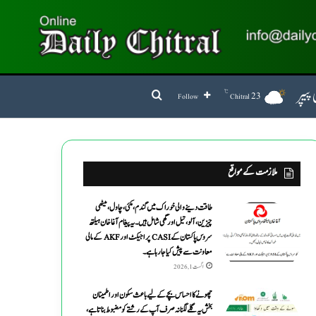
پیپر
℃
Search for
23
Follow
Chitral
ملازمت کے مواقع
طاقت دینے والی خوراک میں گندم ،مکئی ،چاول،میٹھی
چیزین ،آلو،تیل اورگھی شامل ہیں۔یہ پیغام آغاخان ہیلتھ
سروس پاکستان کے CASI پراجیکٹ اور AKF کے مالی
معاونت سے پیش کیاجارہاہے۔
اگست 1, 2026
چھونے کا احساس بچے کے لیے باعث سکون اور اطمینان
بخش یہ گلے لگنا نہ صرف آپ کے رشتے کو مضبوط بناتا ہے،