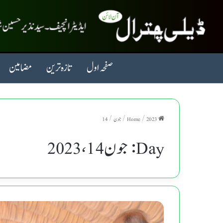
صفحہ اول
تازہ ترین
مضامین
Home
2023
/
/
جون
/
14
Day:
جون 14، 2023