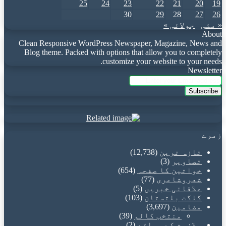
25
24
23
22
21
20
19
30
29
28
27
26
« مئی
جولائی »
About
Clean Responsive WordPress Newspaper, Magazine, News and
Blog theme. Packed with options that allow you to completely
customize your website to your needs.
Newsletter
Enter
your
Email
address
زمرے
تازہ ترین
(12,738)
تصاویر
(3)
خواتین کا صفحہ
(654)
شعروشاعری
(77)
علاقائی خبریں
(5)
گلگت بلتستان
(103)
مضامین
(3,697)
منتخب کالم
(39)
ملازمت کے مواقع
(2)