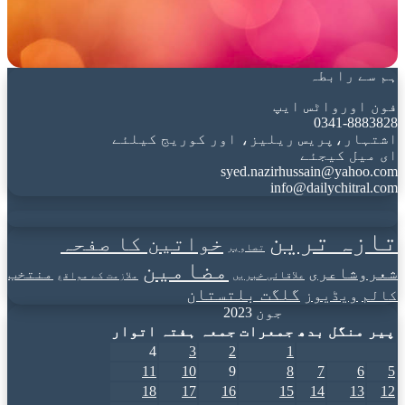
ہم سے رابطہ
فون اورواٹس ایپ
0341-8883828
اشتہار،پریس ریلیز، اور کوریج کیلئے
ای میل کیجئے
syed.nazirhussain@yahoo.com
info@dailychitral.com
تازہ ترین
خواتین کا صفحہ
تصاویر
مضامین
شعروشاعری
منتخب
علاقائی خبریں
ملازمت کے مواقع
گلگت بلتستان
کالم
ویڈیوز
جون 2023
پیر
منگل
بدھ
جمعرات
جمعہ
ہفتہ
اتوار
4
3
2
1
11
10
9
8
7
6
5
18
17
16
15
14
13
12