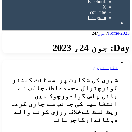
Facebook
X
YouTube
Instagram
Search
for
2023
/
Home
/
جون
/
24
Day:
جون 24، 2023
تازہ ترین
شہری کی شکایت پراسسٹنٹ کمشنر
لوئرچترال محمدعاطف جالب نے
بائی پاس گولدورچوک میں
انتظامیہ کی جانب سے جاری کردہ
ریٹ لسٹ کےخلاف ورزی کرنے والے
دوکاندارکاجرمانہ