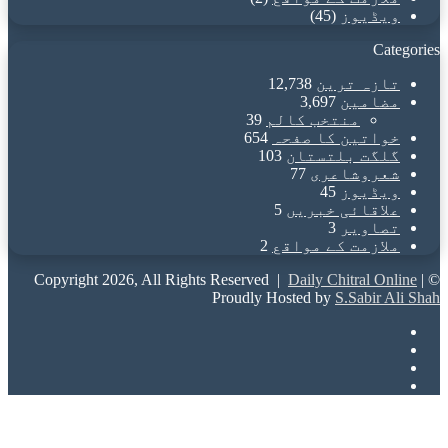
ویڈیوز
(45)
Categories
تازہ ترین
12,738
مضامین
3,697
منتخب کالم
39
خواتین کا صفحہ
654
گلگت بلتستان
103
شعروشاعری
77
ویڈیوز
45
علاقائی خبریں
5
تصاویر
3
ملازمت کے مواقع
2
Daily Chitral Online
|
© Copyright 2026, All Rights Reserved |
Proudly Hosted by
S.Sabir Ali Shah
Facebook
X
YouTube
Instagram
Back
to