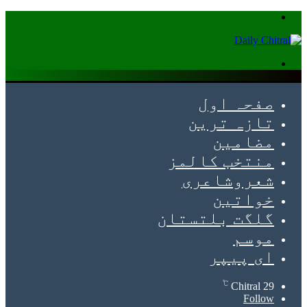
Menu
Search
for
صفحہ اول
تازہ ترین
مضامین
منتخب کالمز
شعروشاعری
خواتین
گلگت بلتستان
موسم
ای پیپر
℃
Chitral
29
Follow