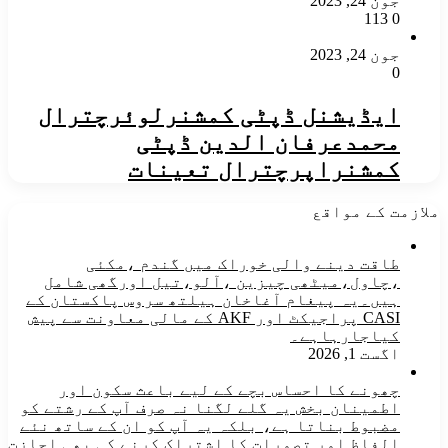
جون 24, 2023
113
0
جون 24, 2023
0
ایڈیشنل ڈپٹی کمشنرلوئرچترال
محمدعرفان الدین ڈپٹی
کمشنراپرچترال تعینات
ملازمت کے مواقع
طاقت دینے والی خوراک میں گندم ،مکئی
،چاول،میٹھی چیزین ،آلو،تیل اورگھی شامل
ہیں۔یہ پیغام آغاخان ہیلتھ سروس پاکستان کے
CASI پراجیکٹ اور AKF کے مالی معاونت سے پیش
کیاجارہاہے۔
اگست 1, 2026
چھونے کا احساس بچے کے لیے باعث سکون اور
اطمینان بخش یہ گلے لگنا نہ صرف آپ کے رشتے کو
مضبوط بناتا ہے، بلکہ یہ آپ کو ان کے ساتھ نئے
الفاظ اور تصورات کا اشتراک کرنے کی بھی اجازت