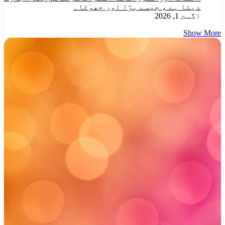
دیتا ہے ، جیسے بڑا اور چھوٹا۔
اگست 1, 2026
Show More