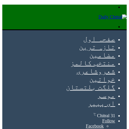
Menu
Search
for
صفحہ اول
تازہ ترین
مضامین
منتخب کالمز
شعروشاعری
خواتین
گلگت بلتستان
موسم
ای پیپر
℃
Chitral
31
Follow
Facebook