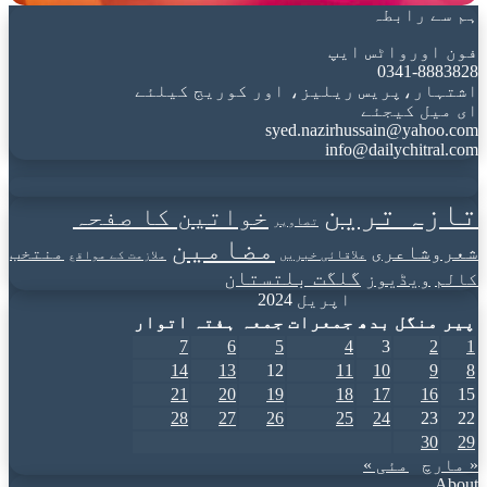
ہم سے رابطہ
فون اورواٹس ایپ
0341-8883828
اشتہار،پریس ریلیز، اور کوریج کیلئے
ای میل کیجئے
syed.nazirhussain@yahoo.com
info@dailychitral.com
تازہ ترین
خواتین کا صفحہ
تصاویر
مضامین
شعروشاعری
منتخب
علاقائی خبریں
ملازمت کے مواقع
گلگت بلتستان
کالم
ویڈیوز
اپریل 2024
پیر
منگل
بدھ
جمعرات
جمعہ
ہفتہ
اتوار
7
6
5
4
3
2
1
14
13
12
11
10
9
8
21
20
19
18
17
16
15
28
27
26
25
24
23
22
30
29
« مارچ
مئی »
About