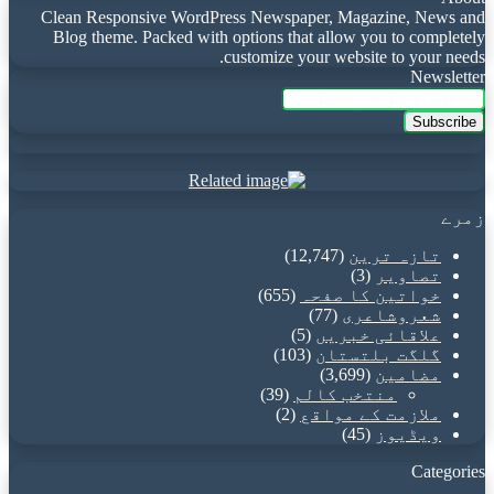
Clean Responsive WordPress Newspaper, Magazine, News and
Blog theme. Packed with options that allow you to completely
customize your website to your needs.
Newsletter
Enter
your
Email
address
زمرے
تازہ ترین
(12,747)
تصاویر
(3)
خواتین کا صفحہ
(655)
شعروشاعری
(77)
علاقائی خبریں
(5)
گلگت بلتستان
(103)
مضامین
(3,699)
منتخب کالم
(39)
ملازمت کے مواقع
(2)
ویڈیوز
(45)
Categories