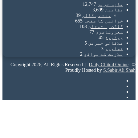
تازہ ترین
12,747
مضامین
3,699
منتخب کالم
39
خواتین کا صفحہ
655
گلگت بلتستان
103
شعروشاعری
77
ویڈیوز
45
علاقائی خبریں
5
تصاویر
3
ملازمت کے مواقع
2
Daily Chitral Online
|
© Copyright 2026, All Rights Reserved |
Proudly Hosted by
S.Sabir Ali Shah
Facebook
X
YouTube
Instagram
Back
to
top
button