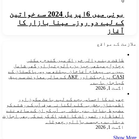
0
بونی میں 6اپریل 2024 سے خواتین
کے لیے دو روزہ مینا بازار کا
آغاز
ملازمت کے مواقع
طاقت دینے والی خوراک میں گندم ،مکئی
،چاول،میٹھی چیزین ،آلو،تیل اورگھی شامل
ہیں۔یہ پیغام آغاخان ہیلتھ سروس پاکستان کے
CASI پراجیکٹ اور AKF کے مالی معاونت سے پیش
کیاجارہاہے۔
اگست 1, 2026
چھونے کا احساس بچے کے لیے باعث سکون اور
اطمینان بخش یہ گلے لگنا نہ صرف آپ کے رشتے کو
مضبوط بناتا ہے، بلکہ یہ آپ کو ان کے ساتھ نئے
الفاظ اور تصورات کا اشتراک کرنے کی بھی اجازت
دیتا ہے ، جیسے بڑا اور چھوٹا۔
اگست 1, 2026
Show More