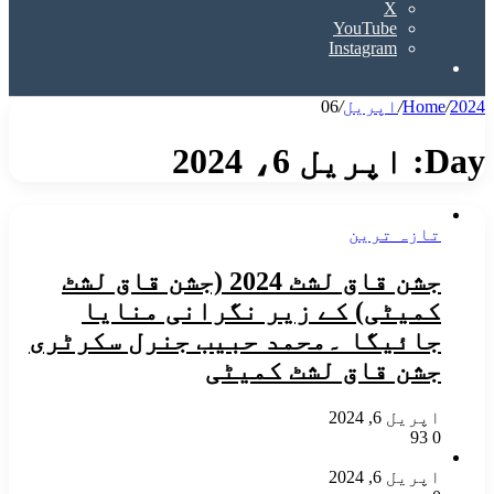
X
YouTube
Instagram
Search
for
2024
/
Home
/
اپریل
/
06
Day:
اپریل 6، 2024
تازہ ترین
جشن قاق لشٹ 2024 (جشن قاق لشٹ
کمیٹی) کے زیر نگرانی منایا
جائیگا ۔محمد حبیب جنرل سکرٹری
جشن قاق لشٹ کمیٹی
اپریل 6, 2024
93
0
اپریل 6, 2024