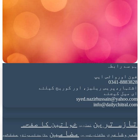
ہم سے رابطہ
فون اورواٹس ایپ
0341-8883828
اشتہار،پریس ریلیز، اور کوریج کیلئے
ای میل کیجئے
syed.nazirhussain@yahoo.com
info@dailychitral.com
تازہ ترین
خواتین کا صفحہ
تصاویر
مضامین
شعروشاعری
منتخب
علاقائی خبریں
ملازمت کے مواقع