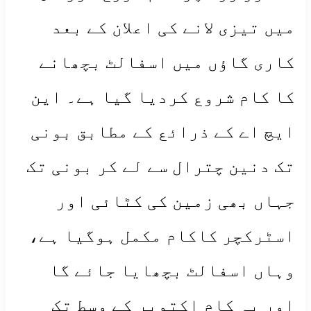
میں تیزی لانے کی اعلان کے بعد
کاری گاؤں میں اسفالٹ بچھانے
کا کام شروع کردیا گیا ہے۔ این
ایچ اے کے ذرائع کے مطابق بونی
تک دنین چترال سے لے کر بونی تک
جہاں بھی زمین کی کٹائی اور
اسٹرکچر کاکام مکمل ہوگیا ہے،
وہاں اسفالٹ بچھایا جائے گا
اور یہ کام اکتوبر کے وسط تک