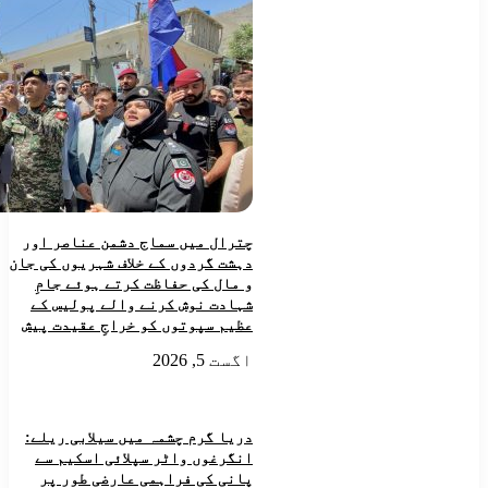
چترال میں سماج دشمن عناصر اور
دہشت گردوں کے خلاف شہریوں کی جان
و مال کی حفاظت کرتے ہوئے جامِ
شہادت نوش کرنے والے پولیس کے
عظیم سپوتوں کو خراجِ عقیدت پیش
اگست 5, 2026
دریا گرم چشمہ میں سیلابی ریلے:
انگرغوں واٹر سپلائی اسکیم سے
پانی کی فراہمی عارضی طور پر