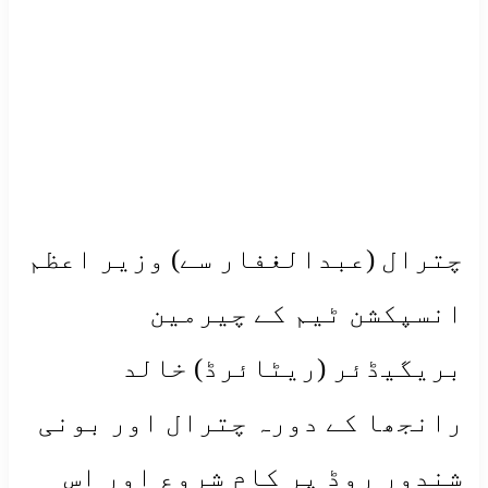
چترال (عبدالغفار سے) وزیر اعظم
انسپکشن ٹیم کے چیرمین
بریگیڈئر (ریٹائرڈ) خالد
رانجھا کے دورہ چترال اور بونی
شندور روڈ پر کام شروع اور اس