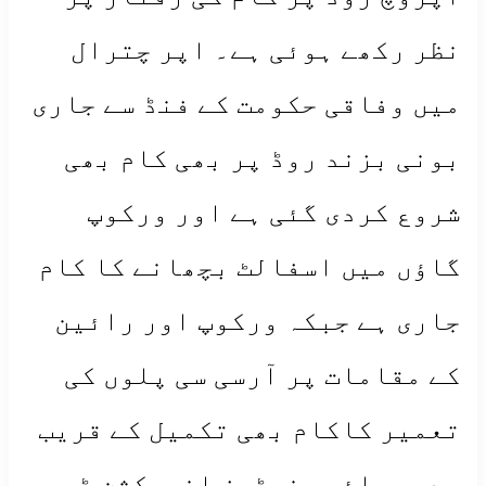
نظر رکھے ہوئی ہے۔ اپر چترال
میں وفاقی حکومت کے فنڈ سے جاری
بونی بزند روڈ پر بھی کام بھی
شروع کردی گئی ہے اور ورکوپ
گاؤں میں اسفالٹ بچھانے کا کام
جاری ہے جبکہ ورکوپ اور رائین
کے مقامات پر آرسی سی پلوں کی
تعمیر کاکام بھی تکمیل کے قریب
ہے۔ پرائم منسٹرز انسپکشن ٹیم