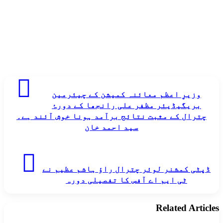
وزیرِ
اعظم
وزیرِ اعظم معائنہ کمیشن کے چیئرمین
معائنہ
بریگیڈیئر مظفر علی رانجھا کے دورۂ
کمیشن
کے
چترال کے مثبت نتائج برآمد ہونا خوش آئند ہے۔
چیئرمین
سید احمد خان
بریگیڈیئر
مظفر
علی
ڈپٹی
رانجھا
کمشنر
ڈپٹی کمشنر لوئر چترال راؤ ہاشم عظیم نے
کے
لوئر
دورۂ
ٹی ایم اے آفس کا تفصیلی دورہ
چترال
چترال
راؤ
کے
ہاشم
مثبت
Related Articles
عظیم
نتائج
نے