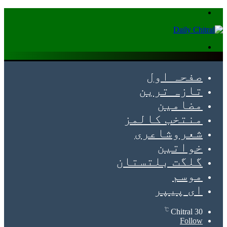
Menu
Search
for
صفحہ اول
تازہ ترین
مضامین
منتخب کالمز
شعروشاعری
خواتین
گلگت بلتستان
موسم
ای پیپر
℃
Chitral
30
Follow