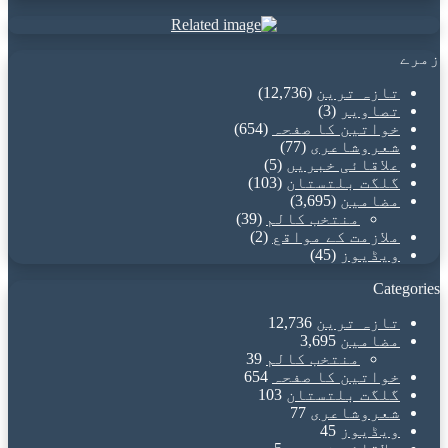
address
زمرے
تازہ ترین
(12,736)
تصاویر
(3)
خواتین کا صفحہ
(654)
شعروشاعری
(77)
علاقائی خبریں
(5)
گلگت بلتستان
(103)
مضامین
(3,695)
منتخب کالم
(39)
ملازمت کے مواقع
(2)
ویڈیوز
(45)
Categories
تازہ ترین
12,736
مضامین
3,695
منتخب کالم
39
خواتین کا صفحہ
654
گلگت بلتستان
103
شعروشاعری
77
ویڈیوز
45