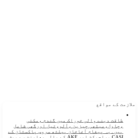
ملازمت کے مواقع
طاقت دینے والی خوراک میں گندم ،مکئی
،چاول،میٹھی چیزین ،آلو،تیل اورگھی شامل
ہیں۔یہ پیغام آغاخان ہیلتھ سروس پاکستان کے
CASI پراجیکٹ اور AKF کے مالی معاونت سے پیش