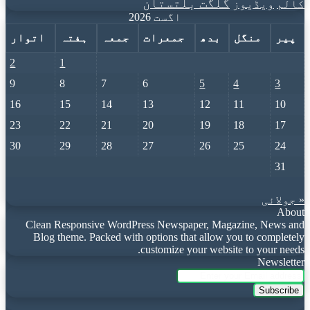
گلگت بلتستان
کالم
ویڈیوز
اگست 2026
پیر
منگل
بدھ
جمعرات
جمعہ
ہفتہ
اتوار
2
1
9
8
7
6
5
4
3
16
15
14
13
12
11
10
23
22
21
20
19
18
17
30
29
28
27
26
25
24
31
« جولائی
About
Clean Responsive WordPress Newspaper, Magazine, News and
Blog theme. Packed with options that allow you to completely
customize your website to your needs.
Newsletter
Enter
your
Email