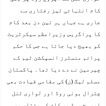
کام انتہائی تیز رفتاری سے
جاری ہے جہاں ہر تین دن بعد کام
کا پراگریس وزیراعظم سیکرٹریٹ
کو بھیج دیا جاتا ہے جس کا حکم
پرائم منسٹرز انسپکشن ٹیم کے
چیرمین نے دے دیا تھا۔ پاکستان
مسلم لیگ (ن) کی مقامی قیادت بھی
چترال بونی روڈ اور لواری ٹنل
اپروچ روڈ پر کام کی رفتار پر