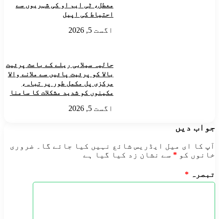
معطل، ٹی ایم او کی شہریوں سے
احتیاط کی اپیل
اگست 5, 2026
حالیہ سیلابی ریلے کے باعث پرئیت
بالا کو پرئیت پائیں سے ملانے والا
مرکزی پل مکمل طور پر تباہ،
مکینوں کو شدید مشکلات کا سامنا
اگست 5, 2026
جواب دیں
آپ کا ای میل ایڈریس شائع نہیں کیا جائے گا۔
ضروری
خانوں کو
*
سے نشان زد کیا گیا ہے
تبصرہ
*