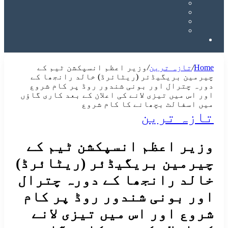
Search
for
Home
/
تازہ ترین
/
وزیر اعظم انسپکشن ٹیم کے
چیرمین بریگیڈئر (ریٹائرڈ) خالد رانجھا کے
دورہ چترال اور بونی شندور روڈ پر کام شروع
اور اس میں تیزی لانے کی اعلان کے بعد کاری گاؤں
میں اسفالٹ بچھانے کا کام شروع
تازہ ترین
وزیر اعظم انسپکشن ٹیم کے
چیرمین بریگیڈئر (ریٹائرڈ)
خالد رانجھا کے دورہ چترال
اور بونی شندور روڈ پر کام
شروع اور اس میں تیزی لانے