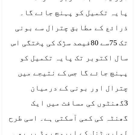
پایہ تکمیل کو پہنچ جائے گا۔
ذرائع کے مطابق چترال سے بونی
تک 75سے 80فیصد سڑک کی پختگی اس
سال اکتوبر تک پایہ تکمیل کو
پہنچ جائے گا جس کے نتیجے میں
چترال اور بونی کے درمیان
3گھنٹوں کی مسافت میں ایک
گھنٹہ کی کمی آسکتی ہے۔ اسی طرح
لواری ٹنل کے اپروچ روڈ پر بھی