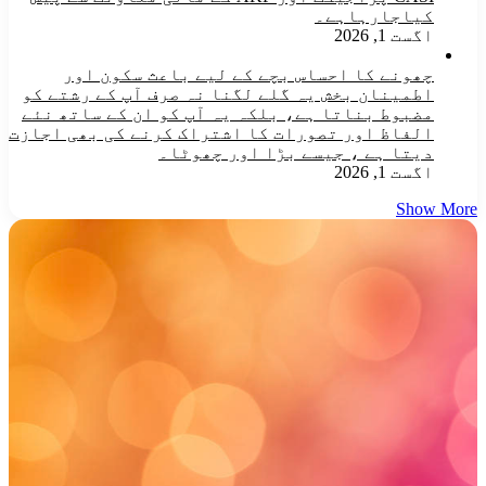
کیاجارہاہے۔
اگست 1, 2026
چھونے کا احساس بچے کے لیے باعث سکون اور
اطمینان بخش یہ گلے لگنا نہ صرف آپ کے رشتے کو
مضبوط بناتا ہے، بلکہ یہ آپ کو ان کے ساتھ نئے
الفاظ اور تصورات کا اشتراک کرنے کی بھی اجازت
دیتا ہے ، جیسے بڑا اور چھوٹا۔
اگست 1, 2026
Show More