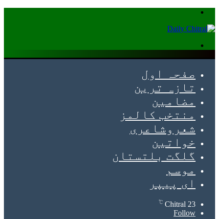
Menu
Search
for
صفحہ اول
تازہ ترین
مضامین
منتخب کالمز
شعروشاعری
خواتین
گلگت بلتستان
موسم
ای پیپر
℃
Chitral
23
Follow