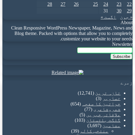
28
27
26
25
24
23
22
31
30
29
« جون
اگست »
About
Clean Responsive WordPress Newspaper, Magazine, News and
Blog theme. Packed with options that allow you to completely
customize your website to your needs.
Newsletter
Enter
your
Email
address
زمرے
تازہ ترین
(12,741)
تصاویر
(3)
خواتین کا صفحہ
(654)
شعروشاعری
(77)
علاقائی خبریں
(5)
گلگت بلتستان
(103)
مضامین
(3,697)
منتخب کالم
(39)