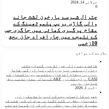
جولائی 14, 2024
0
چترال شہرسے یارخون لشٹ جانے
والی گاڑی بریپ پلموٹھینگ کے
مقام پرگہری کھائی میں جاگری جس
کے نتیجے میں چارافراد جان بحق
10زخمی
ملازمت کے مواقع
طاقت دینے والی خوراک میں گندم ،مکئی
،چاول،میٹھی چیزین ،آلو،تیل اورگھی شامل
ہیں۔یہ پیغام آغاخان ہیلتھ سروس پاکستان کے
CASI پراجیکٹ اور AKF کے مالی معاونت سے پیش
کیاجارہاہے۔
اگست 1, 2026
چھونے کا احساس بچے کے لیے باعث سکون اور
اطمینان بخش یہ گلے لگنا نہ صرف آپ کے رشتے کو
مضبوط بناتا ہے، بلکہ یہ آپ کو ان کے ساتھ نئے