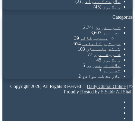
ملازمت کے مواقع
(2)
ویڈیوز
(45)
Categories
تازہ ترین
12,741
مضامین
3,697
منتخب کالم
39
خواتین کا صفحہ
654
گلگت بلتستان
103
شعروشاعری
77
ویڈیوز
45
علاقائی خبریں
5
تصاویر
3
ملازمت کے مواقع
2
Daily Chitral Online
|
© Copyright 2026, All Rights Reserved |
Proudly Hosted by
S.Sabir Ali Shah
Facebook
X
YouTube
Instagram
Back
to