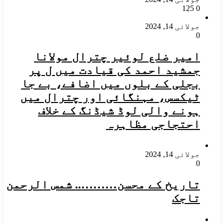
125
0
جولائی 14, 2024
0
امیر ضلع لوئیر چترال مولانا
جمشید احمد کی قیادت میں ل پر
بجلی کے بلوں میں اضافے، بے جا
ٹیکسس، مہنگائی اور چترال میں
ہونے والی لوڈ شیڈنگ کے خلاف
احتجاجی مظاہرہ
جولائی 14, 2024
0
تاریخ کے محسن……….. شمس الرحمن
تاجک