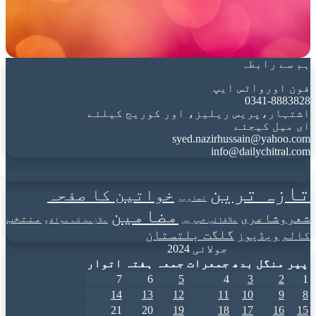
ہم سے رابطہ
فون اورواٹس ایپ
0341-8883828
اشتہار،پریس ریلیز، اور کوریج کیلئے
ای میل کیجئے
syed.nazirhussain@yahoo.com
info@dailychitral.com
تازہ ترین
خواتین کا صفحہ
تصاویر
مضامین
شعروشاعری
منتخب
علاقائی خبریں
ملازمت کے مواقع
گلگت بلتستان
کالم
ویڈیوز
جولائی 2024
پیر
منگل
بدھ
جمعرات
جمعہ
ہفتہ
اتوار
7
6
5
4
3
2
1
14
13
12
11
10
9
8
21
20
19
18
17
16
15