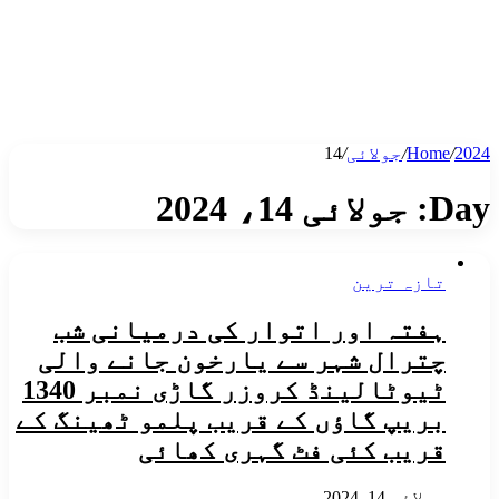
2024
/
Home
/
جولائی
/
14
Day:
جولائی 14، 2024
تازہ ترین
ہفتہ اور اتوار کی درمیانی شب
چترال شہر سے یارخون جانے والی
ٹیوٹالینڈ کروزر گاڑی نمبر 1340
بریپ گاؤں کے قریب پلمو ٹھینگ کے
قریب کئی فٹ گہری کھائی
جولائی 14, 2024