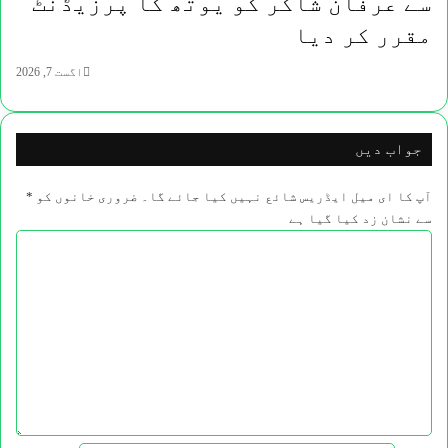
سے عرفان شاکر کو یوتھ کا پرزیڈنٹ
مقرر کر دیا
اگست 7, 2026
جواب دیں
آپ کا ای میل ایڈریس شائع نہیں کیا جائے گا۔
ضروری خانوں کو
*
سے نشان زد کیا گیا ہے
ت
ب
ص
ر
ہ
*