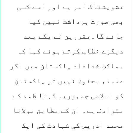
تشویشناک امر ہے اور اسے کسی
بھی صورت برداشت نہیں کیا
جائے گا۔مقررین نے یکے بعد
دیگرے خطاب کرتے ہوئے کہا کہ
مملکتِ خداداد پاکستان میں اگر
علماء محفوظ نہیں تو پاکستان
کو اسلامی جمہوریہ کہنا ظلم کے
مترادف ہے۔ ان کے مطابق مولانا
محمد ادریس کی شہادت کی ایک