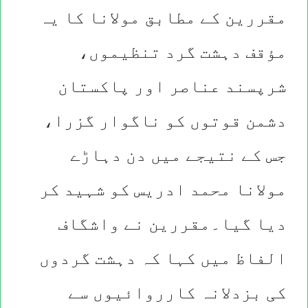
مقررین کے مطابق مولانا کا یہ
مؤقف دہشت گرد تنظیموں،
شرپسند عناصر اور پاکستان
دشمن قوتوں کو ناگوار گزرا،
جس کے نتیجے میں دن دہاڑے
مولانا محمد ادریس کو شہید کر
دیا گیا۔مقررین نے واشگاف
الفاظ میں کہا کہ دہشت گردوں
کی بزدلانہ کارروائیوں سے