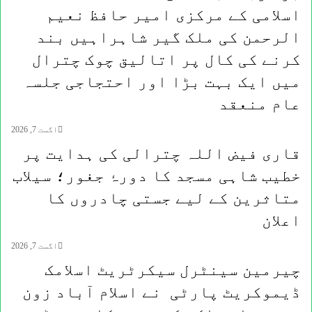
اسلامی کے مرکزی امیر حافظ نعیم
الرحمن کی ملک گیر شاہراہیں بند
کرنے کی کال پر اتالیق چوک چترال
میں ایک بہت بڑا اور احتجاجی جلسہ
عام منعقد
اگست 7, 2026
قاری فیض اللہ چترالی کی ہدایت پر
خطیب شاہی مسجد کا دورۂ جغور؛ سیلاب
متاثرین کے لیے جستی چادروں کا
اعلان
اگست 7, 2026
چیرمین سینٹرل سیکرٹریٹ اسلامک
ڈیموکریٹ پارٹی نے اسلام آباد زون