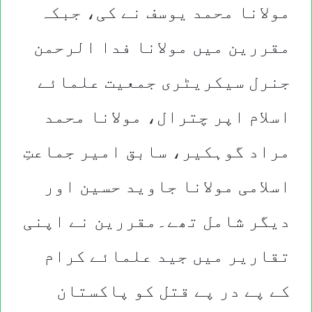
مولانا محمد یوسف نے کی، جبکہ
مقررین میں مولانا فدا الرحمن
جنرل سیکریٹری جمعیت علمائے
اسلام اپر چترال، مولانا محمد
مراد گوہکیر، سابق امیر جماعتِ
اسلامی مولانا جاوید حسین اور
دیگر شامل تھے۔مقررین نے اپنی
تقاریر میں جید علمائے کرام
کے پے در پے قتل کو پاکستان