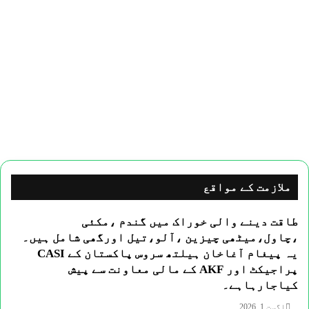
ملازمت کے مواقع
طاقت دینے والی خوراک میں گندم ،مکئی
،چاول،میٹھی چیزین ،آلو،تیل اورگھی شامل ہیں۔
یہ پیغام آغاخان ہیلتھ سروس پاکستان کے CASI
پراجیکٹ اور AKF کے مالی معاونت سے پیش
کیاجارہاہے۔
اگست 1, 2026