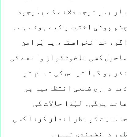
بار بار توجہ دلانے کے باوجود
چشم پوشی اختیار کیے ہوئے ہے۔
اگر، خدانخواستہ، یہ پُرامن
ماحول کسی ناخوشگوار واقعے کی
نذر ہو گیا تو اس کی تمام تر
ذمہ داری ضلعی انتظامیہ پر
عائد ہوگی۔ لہٰذا حالات کی
حساسیت کو نظر انداز کرنا کسی
طور دانشمندی نہیں۔