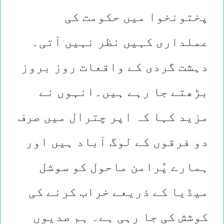
پختونخوا میں حکومت کی
عملداری کہیں نظر نہیں آتی۔
دہشت گردی کے واقعات روز بروز
بڑھتے جا رہے ہیں۔انہوں نے
مزید کہا کہ اپر چترال میں صرف
دو فرقوں کے لوگ آباد ہیں اور
ہمارے پُرامن ماحول کو سوشل
میڈیا کے ذریعے خراب کرنے کی
کوشش کی جا رہی ہے۔ ہم صدیوں