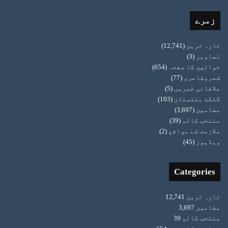
زمرے
تازہ ترین
(12,741)
تصاویر
(3)
خواتین کا صفحہ
(654)
شعروشاعری
(77)
علاقائی خبریں
(5)
گلگت بلتستان
(103)
مضامین
(3,697)
منتخب کالم
(39)
ملازمت کے مواقع
(2)
ویڈیوز
(45)
Categories
تازہ ترین
12,741
مضامین
3,697
منتخب کالم
39