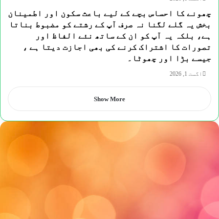
چھونے کا احساس بچے کے لیے باعث سکون اور اطمینان
بخش یہ گلے لگنا نہ صرف آپ کے رشتے کو مضبوط بناتا
ہے، بلکہ یہ آپ کو ان کے ساتھ نئے الفاظ اور
تصورات کا اشتراک کرنے کی بھی اجازت دیتا ہے ،
جیسے بڑا اور چھوٹا۔
اگست 1, 2026
Show More