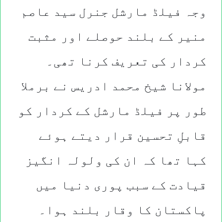
وجہ فیلڈ مارشل جنرل سید عاصم
منیر کے بلند حوصلے اور مثبت
کردار کی تعریف کرنا تھی۔
مولانا شیخ محمد ادریس نے برملا
طور پر فیلڈ مارشل کے کردار کو
قابلِ تحسین قرار دیتے ہوئے
کہا تھا کہ ان کی ولولہ انگیز
قیادت کے سبب پوری دنیا میں
پاکستان کا وقار بلند ہوا۔