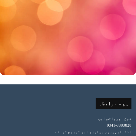
ہم سے رابطہ
فون اورواٹس ایپ
0341-8883828
اشتہار،پریس ریلیز، اور کوریج کیلئے