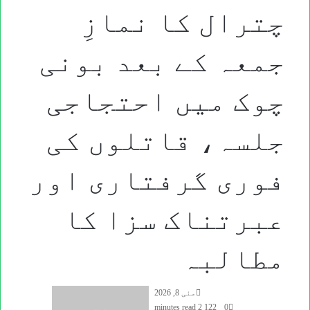
چترال کا نمازِ
جمعہ کے بعد بونی
چوک میں احتجاجی
جلسہ، قاتلوں کی
فوری گرفتاری اور
عبرتناک سزا کا
مطالبہ
Send
مئی 8, 2026
an
2 minutes read
122
0