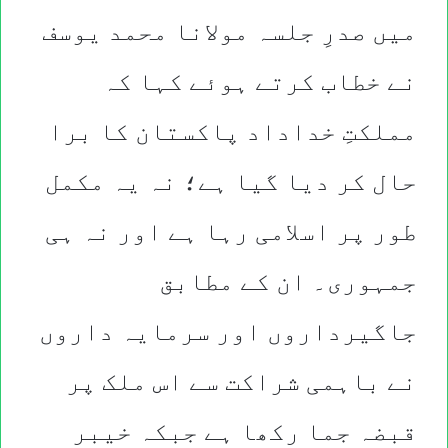
میں صدرِ جلسہ مولانا محمد یوسف
نے خطاب کرتے ہوئے کہا کہ
مملکتِ خداداد پاکستان کا برا
حال کر دیا گیا ہے؛ نہ یہ مکمل
طور پر اسلامی رہا ہے اور نہ ہی
جمہوری۔ ان کے مطابق
جاگیرداروں اور سرمایہ داروں
نے باہمی شراکت سے اس ملک پر
قبضہ جما رکھا ہے جبکہ خیبر