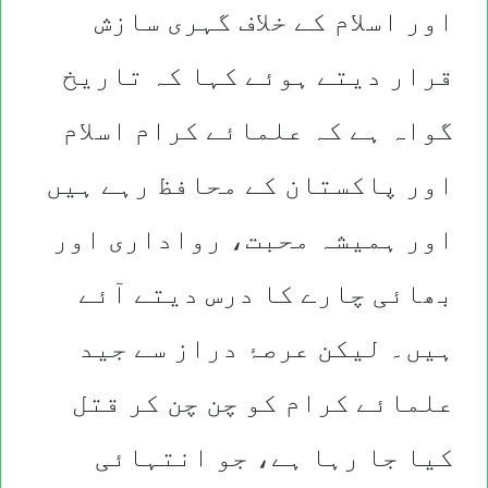
اور اسلام کے خلاف گہری سازش
قرار دیتے ہوئے کہا کہ تاریخ
گواہ ہے کہ علمائے کرام اسلام
اور پاکستان کے محافظ رہے ہیں
اور ہمیشہ محبت، رواداری اور
بھائی چارے کا درس دیتے آئے
ہیں۔ لیکن عرصۂ دراز سے جید
علمائے کرام کو چن چن کر قتل
کیا جا رہا ہے، جو انتہائی