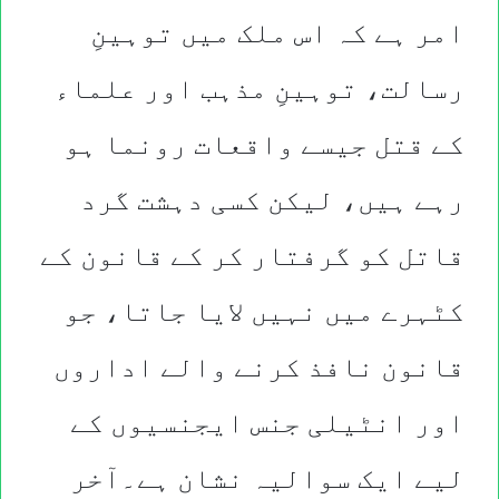
امر ہے کہ اس ملک میں توہینِ
رسالت، توہینِ مذہب اور علماء
کے قتل جیسے واقعات رونما ہو
رہے ہیں، لیکن کسی دہشت گرد
قاتل کو گرفتار کر کے قانون کے
کٹہرے میں نہیں لایا جاتا، جو
قانون نافذ کرنے والے اداروں
اور انٹیلی جنس ایجنسیوں کے
لیے ایک سوالیہ نشان ہے۔آخر