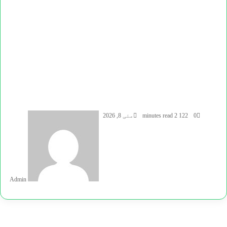
end
0
122
2 minutes read
مئی 8, 2026
an
mail
Admin