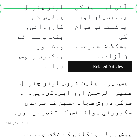
آئی
لوئر
آئی ایم ایف کی
لوئر چترال
ایم
چترال
پالیسیاں اور
پولیس کی
ایف
پولیس
کی
کی
پاکستانی عوام
کارروائی،
پالیسیاں
کارروائی،
کی
پنجاب سے آئے
اور
پنجاب
پاکستانی
سے
مشکلات:بشیرحسی
پیشہ ور
عوام
آئے
ن آزاد۔۔
بھکاری واپس
کی
پیشہ
مشکلات:بشیرحسین
ور
روانہ
Related Articles
آزاد۔۔
بھکاری
واپس
ایس۔پی۔ایلیٹ فورس لوئر چترال
روانہ
عتیق الرحمن اور ایس۔ڈی۔پی۔او
سرکل دروش سجاد حسین کا سرحدی
سکیورٹی پوائنٹس کا تفصیلی دورہ
اگست 7, 2026
ہوش ربا مہنگائی کے خلاف جماعت