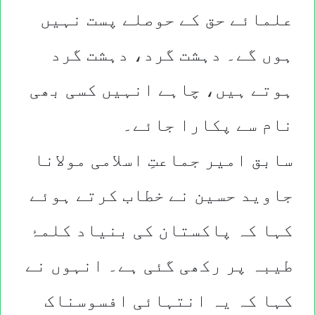
علمائے حق کے حوصلے پست نہیں
ہوں گے۔ دہشت گرد، دہشت گرد
ہوتے ہیں، چاہے انہیں کسی بھی
نام سے پکارا جائے۔
سابق امیر جماعتِ اسلامی مولانا
جاوید حسین نے خطاب کرتے ہوئے
کہا کہ پاکستان کی بنیاد کلمۂ
طیبہ پر رکھی گئی ہے۔ انہوں نے
کہا کہ یہ انتہائی افسوسناک