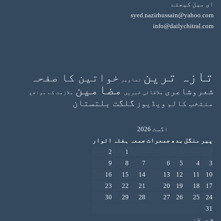
ای میل کیجئے
syed.nazirhussain@yahoo.com
info@dailychitral.com
تازہ ترین
خواتین کا صفحہ
تصاویر
مضامین
شعروشاعری
علاقائی خبریں
ملازمت کے مواقع
گلگت بلتستان
منتخب کالم
ویڈیوز
اگست 2026
پیر
منگل
بدھ
جمعرات
جمعہ
ہفتہ
اتوار
2
1
9
8
7
6
5
4
3
16
15
14
13
12
11
10
23
22
21
20
19
18
17
30
29
28
27
26
25
24
31
« جولائی