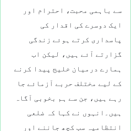
سے باہمی محبت، احترام اور
ایک دوسرے کی اقدار کی
پاسداری کرتے ہوئے زندگی
گزارتے آئے ہیں، لیکن اب
ہمارے درمیان خلیج پیدا کرنے
کے لیے مختلف حربے آزمائے جا
رہے ہیں، جن سے ہم بخوبی آگاہ
ہیں۔انہوں نے کہا کہ ضلعی
انتظامیہ سب کچھ جاننے اور