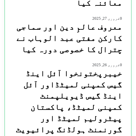
معائنہ کیا
0
فروری 27, 2025
معروف عالمِ دین اور سماجی
کارکن مفتی عبد الوہاب نے
چترال کا خصوصی دورہ کیا
0
فروری 26, 2025
خیبرپختونخوا آئل اینڈ
گیس کمپنی لمیٹڈاور آئل
اینڈ گیس ڈیویلپمنٹ
کمپنی لمیٹڈ، پاکستان
پیٹرولیم لمیٹڈ اور
گورنمنٹ ہولڈنگ پرائیویٹ