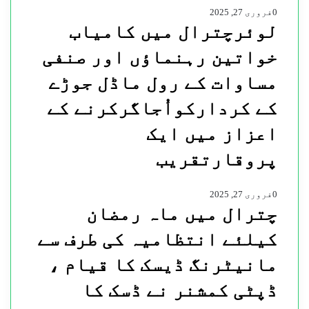
0
فروری 27, 2025
لوئرچترال میں کامیاب
خواتین رہنماؤں اور صنفی
مساوات کے رول ماڈل جوڑے
کے کردارکواُجاگرکرنے کے
اعزاز میں ایک
پروقارتقریب
0
فروری 27, 2025
چترال میں ماہ رمضان
کیلئے انتظامیہ کی طرف سے
مانیٹرنگ ڈیسک کا قیام ،
ڈپٹی کمشنر نے ڈسک کا