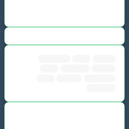
ای میل کیجئے
syed.nazirhussain@yahoo.com
info@dailychitral.com
تازہ ترین
تصاویر
خواتین کا صفحہ
شعروشاعری
علاقائی خبریں
مضامین
ملازمت کے مواقع
منتخب کالم
ویڈیوز
گلگت بلتستان
فروری 2025
پیر
منگل
بدھ
جمعرات
جمعہ
ہفتہ
اتوار