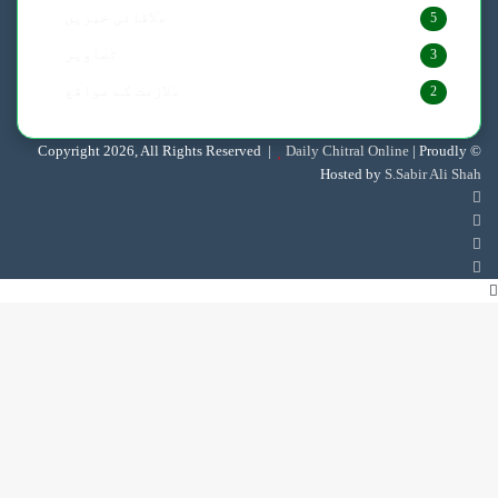
علاقائی خبریں
5
تصاویر
3
ملازمت کے مواقع
2
Daily Chitral Online
| Proudly
© Copyright 2026, All Rights Reserved |
Hosted by
S.Sabir Ali Shah
Facebook
X
YouTube
Instagram
Back
to
top
button