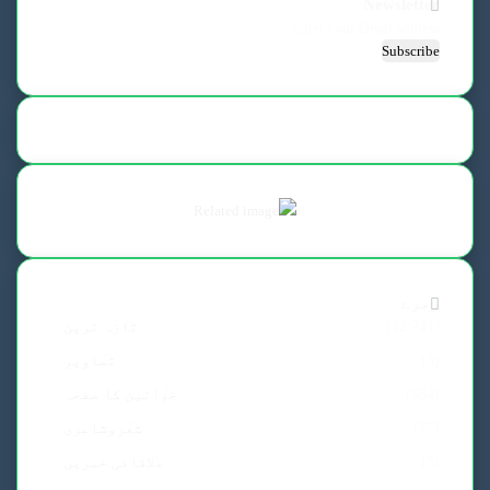
Newsletter
Enter
your
Email
address
زمرے
(12,741)
تازہ ترین
(3)
تصاویر
(654)
خواتین کا صفحہ
(77)
شعروشاعری
(5)
علاقائی خبریں