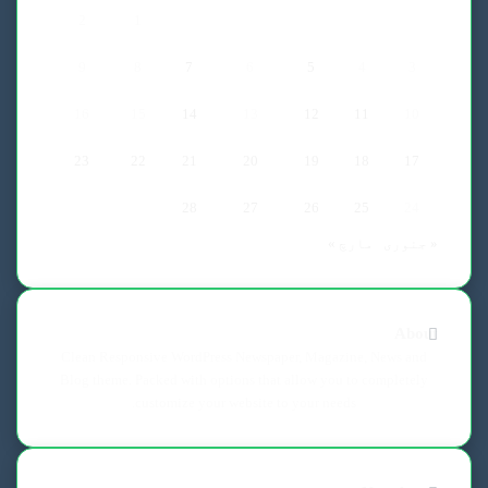
2
1
9
8
7
6
5
4
3
16
15
14
13
12
11
10
23
22
21
20
19
18
17
28
27
26
25
24
« جنوری
مارچ »
About
Clean Responsive WordPress Newspaper, Magazine, News and
Blog theme. Packed with options that allow you to completely
customize your website to your needs.