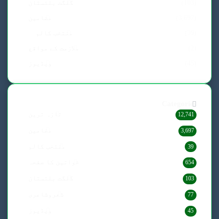
(103)
گلگت بلتستان
(3,697)
مضامین
(39)
منتخب کالم
(2)
ملازمت کے مواقع
(45)
ویڈیوز
Categories
تازہ ترین
12,741
مضامین
3,697
منتخب کالم
39
خواتین کا صفحہ
654
گلگت بلتستان
103
شعروشاعری
77
ویڈیوز
45