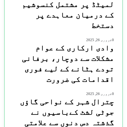
لمیٹڈ پر مشتمل کنسوشیم
کے درمیان معاہدے پر
دستخط
0
فروری 26, 2025
وادی ارکاری کے عوام
مشکلات سے دوچار، برفانی
تودے ہٹانے کے لیے فوری
اقدامات کی ضرورت
0
فروری 26, 2025
چترال شہر کے نواحی گاؤں
جوٹی لشٹ کےباسیوں نے
گذشتہ دس دنوں سے علامتی