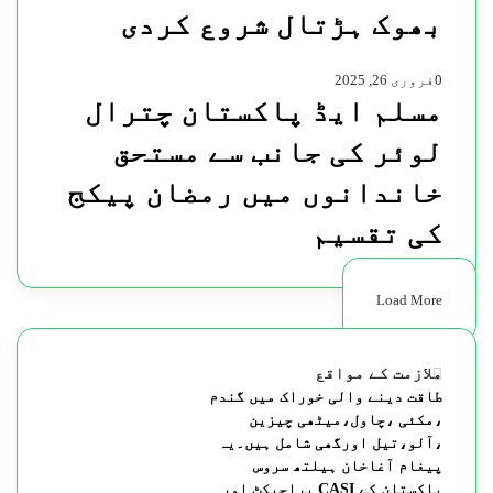
بھوک ہڑتال شروع کردی
0
فروری 26, 2025
مسلم ایڈ پاکستان چترال
لوئر کی جانب سے مستحق
خاندانوں میں رمضان پیکج
کی تقسیم
Load More
ملازمت کے مواقع
طاقت دینے والی خوراک میں گندم
،مکئی ،چاول،میٹھی چیزین
،آلو،تیل اورگھی شامل ہیں۔یہ
پیغام آغاخان ہیلتھ سروس
پاکستان کے CASI پراجیکٹ اور