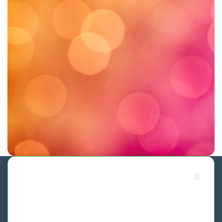
ہم سے رابطہ
فون اورواٹس ایپ
0341-8883828
اشتہار،پریس ریلیز، اور کوریج کیلئے