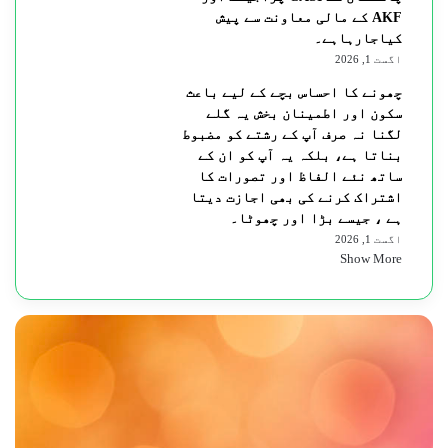
AKF کے مالی معاونت سے پیش
کیاجارہاہے۔
اگست 1, 2026
چھونے کا احساس بچے کے لیے باعث
سکون اور اطمینان بخش یہ گلے
لگنا نہ صرف آپ کے رشتے کو مضبوط
بناتا ہے، بلکہ یہ آپ کو ان کے
ساتھ نئے الفاظ اور تصورات کا
اشتراک کرنے کی بھی اجازت دیتا
ہے ، جیسے بڑا اور چھوٹا۔
اگست 1, 2026
Show More