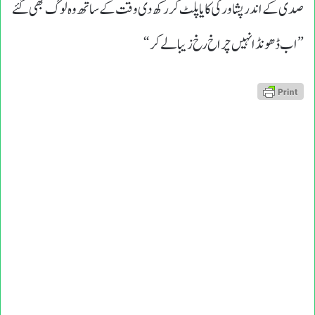
صدی کے اندر پشاور کی کایا پلٹ کررکھ دی وقت کے ساتھ وہ لوگ بھی گئے
”اب ڈھونڈ انہیں چراخ رخ زیبا لے کر“