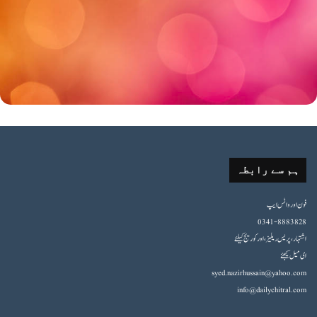
ہم سے رابطہ
فون اورواٹس ایپ
0341-8883828
اشتہار،پریس ریلیز، اور کوریج کیلئے
ای میل کیجئے
syed.nazirhussain@yahoo.com
info@dailychitral.com