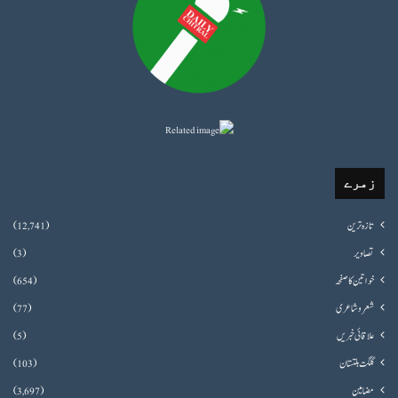
زمرے
تازہ ترین
(12,741)
تصاویر
(3)
خواتین کا صفحہ
(654)
شعروشاعری
(77)
علاقائی خبریں
(5)
گلگت بلتستان
(103)
مضامین
(3,697)