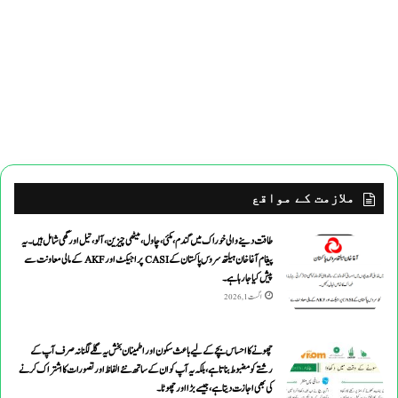
ملازمت کے مواقع
طاقت دینے والی خوراک میں گندم ،مکئی ،چاول،میٹھی چیزین ،آلو،تیل اورگھی شامل ہیں۔یہ
پیغام آغاخان ہیلتھ سروس پاکستان کے CASI پراجیکٹ اور AKF کے مالی معاونت سے
پیش کیاجارہاہے۔
اگست 1, 2026
چھونے کا احساس بچے کے لیے باعث سکون اور اطمینان بخش یہ گلے لگنا نہ صرف آپ کے
رشتے کو مضبوط بناتا ہے، بلکہ یہ آپ کو ان کے ساتھ نئے الفاظ اور تصورات کا اشتراک کرنے
کی بھی اجازت دیتا ہے ، جیسے بڑا اور چھوٹا۔