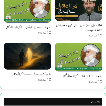
کاوشات اقبال سے ایک ورق۔……اس زمین پر موجود ہر انسان
​دادبیداد……دودھ دینے والی بکری…….. ڈاکٹر عنایت اللہ فیضی
مشقت میں ہے۔۔….
اگست 7, 2026
اگست 7, 2026
حکایتِ آتش و دستِ غرور۔۔۔۔۔۔ڈاکٹرشاکرہ نندنی
دادبیداد…….​ شوشہ اور ٹانکا…….ڈاکٹر عنایت اللہ فیضی
اگست 1, 2026
اگست 3, 2026
جواب دیں