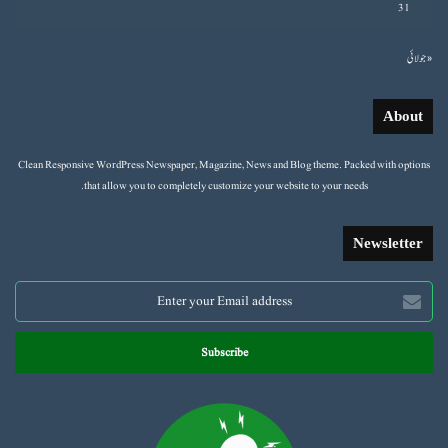
31
« جولائی
About
Clean Responsive WordPress Newspaper, Magazine, News and Blog theme. Packed with options
that allow you to completely customize your website to your needs.
Newsletter
Enter
your
Email
address