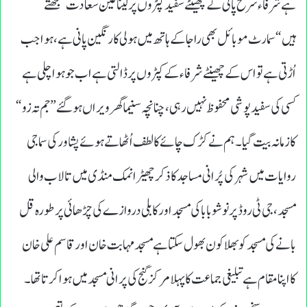
ہے شرفاء سرخ پانی کے چھینٹے سفید کپڑوں پرلینا عین سعادت سمجھتے
ہیں“سمارٹ موبائل بھی راجا کے ہاتھ میں ہولی کا رنگین پانی ہے،ہواجب
اُڑتی ہے تو اس کے چھینٹے شرفاء کے کپڑوں پرڈالتی ہے اب جوہوا چلی ہے
کسی کی سفید پوشی محفوظ نہیں رہی،چنانچہ سنیماگھر ویراں ہوگئے ”جم تہ زو“
کازمانہ بیت گیا۔ہم نے کڑک چائے کا لطف اُٹھاتے ہوئے پشاور کی سماجی
روایات میں شہرکی پُرانی مساجد کا ذکر چھیڑا نمک منڈی میں تالاب والی
مسجد،جی ٹی روڈ پرنوشوبابا کی مسجد اور کابلی دروازے کی چڑھائی پر طورہ قل
بانے کی مسجد کو بھلا کون بھول سکتا ہے مسجد مہابت خان اورقاسم علی خان
کااپنا مقام ہےتبلیغی جماعت کا پہلا مرکز گنج کی پرانی مسجد میں ہوا کرتا تھا۔