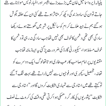
پنیالہ ڈیرہ اسماعیل خان میں بڑے بڑے افیسر اور اخبار نویس مولانا سے ملنے
جاتے تو ان کی سادہ زندگی دیکھ کرمتاثر ہوتے تھے کئی ان کے حلقہ بگوش
ہوگئے ہم نے جیدعلمائے کرام کوسائیکل پرشہر میں گھومتے ہوئے دیکھا
سادگی بھی تھی دشمن کا خوف بھی نہیں تھاجب سادگی نہ رہی تودشمن کا
خوف مسلط ہوا،سیکیورٹی گارڈ کی ضرورت پڑگئی یہ ایسا زمانہ تھا جب
مقتدیوں پرامام صاحب کا رعب طاری ہوتا تھا لوگ ایک دوسرے کو
تھانہ،تحصیل،کچہری اور فوجیوں سے نہیں ڈراتے تھے بہت تنگ آگئے
توکہتے تھے میں استاد جی سے تمہاری شکایت کروں گااور”استاد جی سے
شکایت” پشوریوں کی کارگردھمکی ہواکرتی تھی وقت کی کروٹ نے نصف