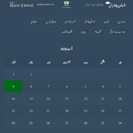
تازہ ترین
تصاویر
خواتین کا صفحہ
شعروشاعری
علاقائی خبریں
مضامین
ملازمت کے مواقع
منتخب کالم
ویڈیوز
گلگت بلتستان
اگست 2026
پیر
منگل
بدھ
جمعرات
جمعہ
ہفتہ
اتوار
2
1
9
8
7
6
5
4
3
16
15
14
13
12
11
10
23
22
21
20
19
18
17
30
29
28
27
26
25
24