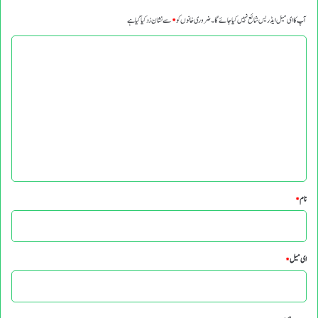
آپ کا ای میل ایڈریس شائع نہیں کیا جائے گا۔
ضروری خانوں کو
*
سے نشان زد کیا گیا ہے
ت
ب
ص
ر
ہ
*
نام
*
ای میل
*