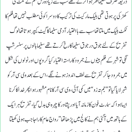
ذریعہ صرف سنیما گھر ہوا کرتے تھے سب سے زیادہ رش فلم کے ٹکٹ کی
کھڑکی پرہوتی تھی بلیک مارکیٹ کی ترکیب کا دوسرا کوئی مطلب نہیں تھا فلم کا
ٹکٹ بلیک میں ملتا تھا سب سے بااختیار آدمی سنیما کاگیٹ کیپر ہوتا تھا لوگ
تفریح کے لئے جوق درجوق سنیما کارخ کرتے تھے سنیما ہالوں پرسنسرشپ
لگی توشہر کے فلم بینوں نے جمرود کا راستہ اختیار کیا گروپوں اور ٹولوں کی شکل
میں جمرود جاکر تفریح سے لطف اندوز ہونے لگے،اس کے بعد وی سی آر کو
شہر لایا گیا تو”جم تہ زو“میں کمی آئی،وی سی آر کانام مشہور ہوا پھر خدا کاکرنا
ایسا ہوا کہ سمارٹ فون کازمانہ آیا اورپشاور کاچہرہ ہی بدل گیا،تفریح ہرایک
کے ہاتھ میں آگئی ہم نے کالج میں پڑھا تھا”رواج عام کاراجا جب ہولی کھیلتا