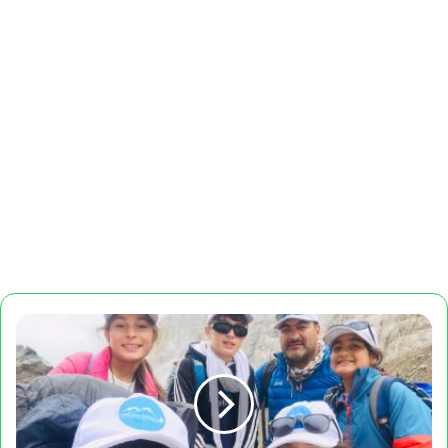
چترال
چارکم
سن
بچوں
نے
تریچ