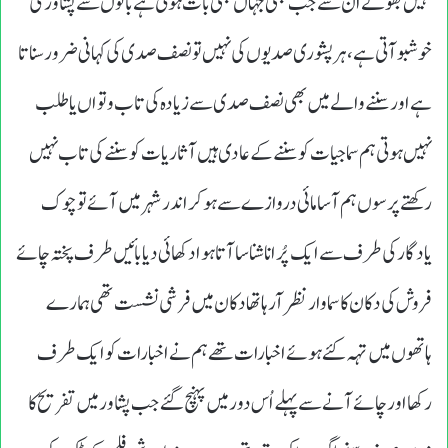
نہیں بھولے ان سے جب بھی جہاں بھی بات ہوتی ہے باتوں سے پشاور کی
خوشبو آتی ہے،ہرپشوری صدیوں کی نہیں تو نصف صدی کی کہانی ضرور سناتا
ہے اور سننے والے میں بھی نصف صدی سے زیادہ کی تاب وتواں یا طلب
نہیں ہوتی ہم سماجیات کو سننے کے عادی ہیں آثاریات کو سننے کی تاب نہیں
رکھتے پرسوں ہم آسامائی دروازے سے ہوکر اندرشہر میں آئے توچوک
یادگار کی طرف سے ایک پُرانا شناسا آتا ہوادکھائی دیا بائیں طرف پختہ چائے
فروش کی دکان کا سماوار نظر آرہا تھا دکان میں فرشی نشست تھی ہمارے
ہاتھوں میں تہہ کئے ہوئے اخبارات تھے ہم نے اخبارات کو ایک طرف
رکھا اور چائے آنے سے پہلے اُس دور میں پہنچ گئے جب پشاور میں تفریح کا