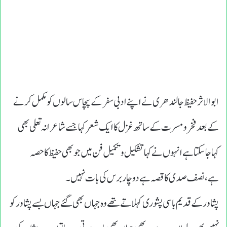
ابوالاثرحفیظ جالندھری نے اپنے ادبی سفر کے پچاس سالوں کومکمل کرنے
کے بعد فخر ومسرت کے ساتھ غزل کا ایک شعر کہا جسے شاعرانہ تعلی بھی
کہاجاسکتا ہے انہوں نے کہا تشکیل وتکمیل فن میں جوبھی حفیظ کا حصہ
ہے،نصف صدی کا قصہ ہے دو چاربرس کی بات نہیں۔
پشاور کے قدیم باسی پشوری کہلاتے تھے وہ جہاں بھی گئے جہاں بسے پشاور کو