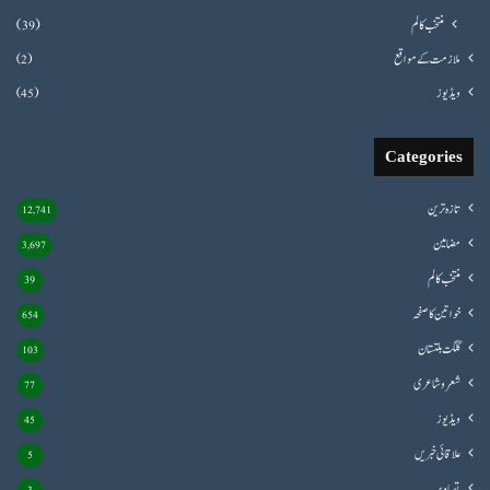
منتخب کالم
(39)
ملازمت کے مواقع
(2)
ویڈیوز
(45)
Categories
تازہ ترین
12,741
مضامین
3,697
منتخب کالم
39
خواتین کا صفحہ
654
گلگت بلتستان
103
شعروشاعری
77
ویڈیوز
45
علاقائی خبریں
5
تصاویر
3