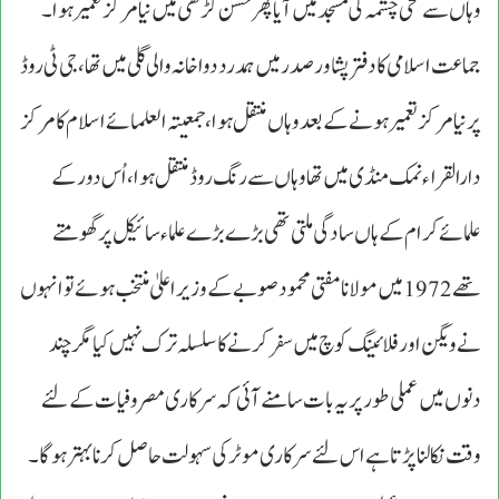
وہاں سے سخی چشمہ کی مسجد میں آیا پھر حسن گڑھی میں نیامرکز تعمیر ہوا۔
جماعت اسلامی کادفتر پشاور صدر میں ہمدرد دواخانہ والی گلی میں تھا،جی ٹی روڈ
پرنیا مرکز تعمیر ہونے کے بعد وہاں منتقل ہوا،جمعیتہ العلمائے اسلام کامرکز
دارالقراء نمک منڈی میں تھا وہاں سے رنگ روڈ منتقل ہوا،اُس دور کے
علمائے کرام کے ہاں سادگی ملتی تھی بڑے بڑے علماء سائیکل پر گھومتے
تھے1972میں مولانا مفتی محمود صوبے کے وزیراعلیٰ منتخب ہوئے توانہوں
نے ویگن اور فلائینگ کوچ میں سفر کرنے کا سلسلہ ترک نہیں کیا مگر چند
دنوں میں عملی طورپر یہ بات سامنے آئی کہ سرکاری مصروفیات کے لئے
وقت نکالنا پڑتا ہے اس لئے سرکاری موٹر کی سہولت حاصل کرنا بہترہوگا۔